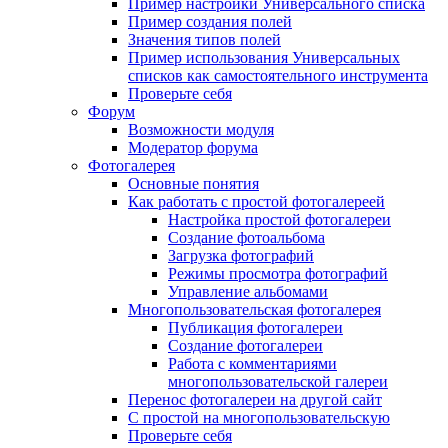
Пример настройки Универсального списка
Пример создания полей
Значения типов полей
Пример использования Универсальных
списков как самостоятельного инструмента
Проверьте себя
Форум
Возможности модуля
Модератор форума
Фотогалерея
Основные понятия
Как работать с простой фотогалереей
Настройка простой фотогалереи
Создание фотоальбома
Загрузка фотографий
Режимы просмотра фотографий
Управление альбомами
Многопользовательская фотогалерея
Публикация фотогалереи
Создание фотогалереи
Работа с комментариями
многопользовательской галереи
Перенос фотогалереи на другой сайт
С простой на многопользовательскую
Проверьте себя