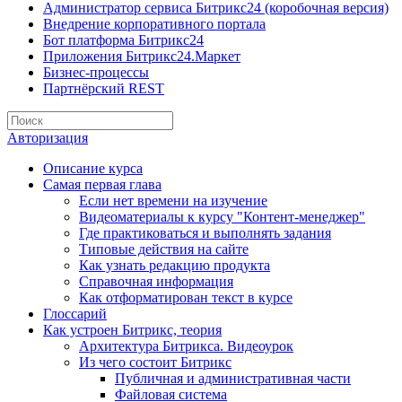
Администратор сервиса Битрикс24 (коробочная версия)
Внедрение корпоративного портала
Бот платформа Битрикс24
Приложения Битрикс24.Маркет
Бизнес-процессы
Партнёрский REST
Авторизация
Описание курса
Самая первая глава
Если нет времени на изучение
Видеоматериалы к курсу "Контент-менеджер"
Где практиковаться и выполнять задания
Типовые действия на сайте
Как узнать редакцию продукта
Справочная информация
Как отформатирован текст в курсе
Глоссарий
Как устроен Битрикс, теория
Архитектура Битрикса. Видеоурок
Из чего состоит Битрикс
Публичная и административная части
Файловая система