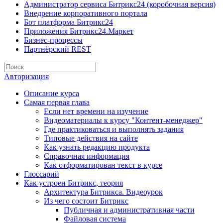
Администратор сервиса Битрикс24 (коробочная версия)
Внедрение корпоративного портала
Бот платформа Битрикс24
Приложения Битрикс24.Маркет
Бизнес-процессы
Партнёрский REST
Авторизация
Описание курса
Самая первая глава
Если нет времени на изучение
Видеоматериалы к курсу "Контент-менеджер"
Где практиковаться и выполнять задания
Типовые действия на сайте
Как узнать редакцию продукта
Справочная информация
Как отформатирован текст в курсе
Глоссарий
Как устроен Битрикс, теория
Архитектура Битрикса. Видеоурок
Из чего состоит Битрикс
Публичная и административная части
Файловая система