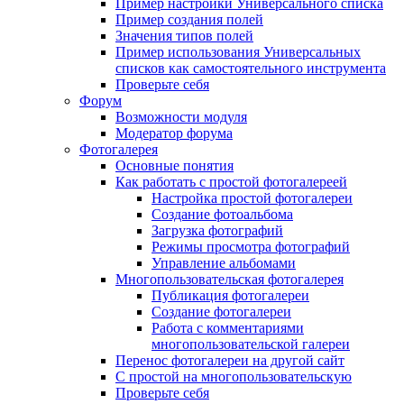
Пример настройки Универсального списка
Пример создания полей
Значения типов полей
Пример использования Универсальных
списков как самостоятельного инструмента
Проверьте себя
Форум
Возможности модуля
Модератор форума
Фотогалерея
Основные понятия
Как работать с простой фотогалереей
Настройка простой фотогалереи
Создание фотоальбома
Загрузка фотографий
Режимы просмотра фотографий
Управление альбомами
Многопользовательская фотогалерея
Публикация фотогалереи
Создание фотогалереи
Работа с комментариями
многопользовательской галереи
Перенос фотогалереи на другой сайт
С простой на многопользовательскую
Проверьте себя