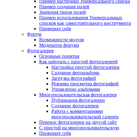
Пример настройки Универсального списка
Пример создания полей
Значения типов полей
Пример использования Универсальных
списков как самостоятельного инструмента
Проверьте себя
Форум
Возможности модуля
Модератор форума
Фотогалерея
Основные понятия
Как работать с простой фотогалереей
Настройка простой фотогалереи
Создание фотоальбома
Загрузка фотографий
Режимы просмотра фотографий
Управление альбомами
Многопользовательская фотогалерея
Публикация фотогалереи
Создание фотогалереи
Работа с комментариями
многопользовательской галереи
Перенос фотогалереи на другой сайт
С простой на многопользовательскую
Проверьте себя