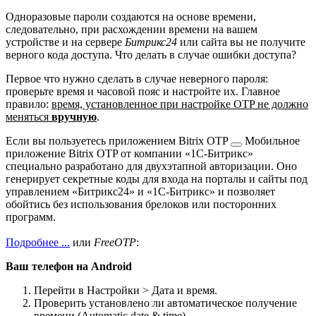
Одноразовые пароли создаются на основе времени,
следовательно, при расхождении времени на вашем
устройстве и на сервере
Битрикс24
или сайта вы не получите
верного кода доступа. Что делать в случае ошибки доступа?
Первое что нужно сделать в случае неверного пароля:
проверьте время и часовой пояс и настройте их. Главное
правило:
время, установленное при настройке OTP не должно
меняться
вручную
.
Если вы пользуетесь приложением
Bitrix OTP
Мобильное
приложение Bitrix OTP от компании «1С-Битрикс»
специально разработано для двухэтапной авторизации. Оно
генерирует секретные коды для входа на порталы и сайты под
управлением «Битрикс24» и «1С-Битрикс» и позволяет
обойтись без использования брелоков или посторонних
программ.
Подробнее ...
или
FreeOTP
:
Ваш телефон на Android
Перейти в
Настройки > Дата и время
.
Проверить установлено ли автоматическое получение
времени (Automatic date & time).