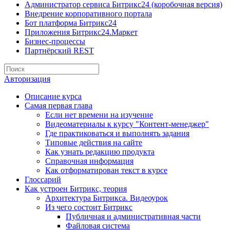
Администратор сервиса Битрикс24 (коробочная версия)
Внедрение корпоративного портала
Бот платформа Битрикс24
Приложения Битрикс24.Маркет
Бизнес-процессы
Партнёрский REST
Авторизация
Описание курса
Самая первая глава
Если нет времени на изучение
Видеоматериалы к курсу "Контент-менеджер"
Где практиковаться и выполнять задания
Типовые действия на сайте
Как узнать редакцию продукта
Справочная информация
Как отформатирован текст в курсе
Глоссарий
Как устроен Битрикс, теория
Архитектура Битрикса. Видеоурок
Из чего состоит Битрикс
Публичная и административная части
Файловая система