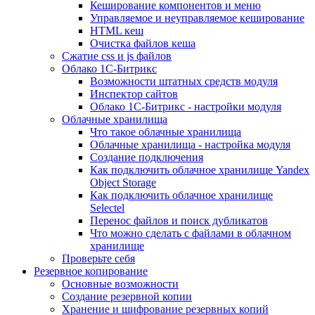
Кеширование компонентов и меню
Управляемое и неуправляемое кеширование
HTML кеш
Очистка файлов кеша
Сжатие css и js файлов
Облако 1С-Битрикс
Возможности штатных средств модуля
Инспектор сайтов
Облако 1С-Битрикс - настройки модуля
Облачные хранилища
Что такое облачные хранилища
Облачные хранилища - настройка модуля
Создание подключения
Как подключить облачное хранилище Yandex
Object Storage
Как подключить облачное хранилище
Selectel
Перенос файлов и поиск дубликатов
Что можно сделать с файлами в облачном
хранилище
Проверьте себя
Резервное копирование
Основные возможности
Создание резервной копии
Хранение и шифрование резервных копий