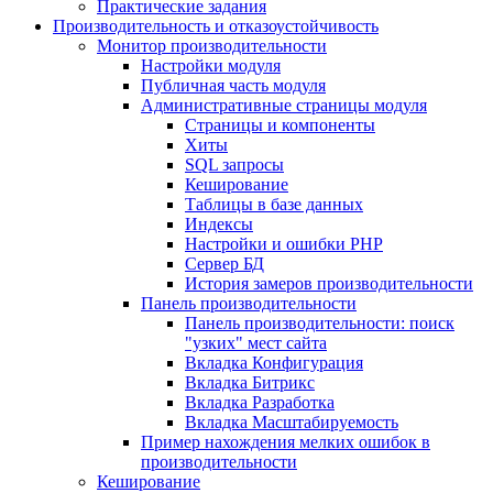
Практические задания
Производительность и отказоустойчивость
Монитор производительности
Настройки модуля
Публичная часть модуля
Административные страницы модуля
Страницы и компоненты
Хиты
SQL запросы
Кеширование
Таблицы в базе данных
Индексы
Настройки и ошибки PHP
Сервер БД
История замеров производительности
Панель производительности
Панель производительности: поиск
"узких" мест сайта
Вкладка Конфигурация
Вкладка Битрикс
Вкладка Разработка
Вкладка Масштабируемость
Пример нахождения мелких ошибок в
производительности
Кеширование