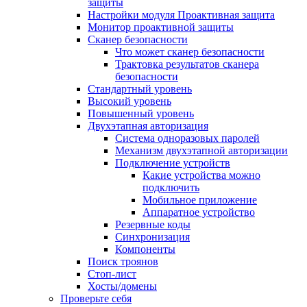
защиты
Настройки модуля Проактивная защита
Монитор проактивной защиты
Сканер безопасности
Что может сканер безопасности
Трактовка результатов сканера
безопасности
Стандартный уровень
Высокий уровень
Повышенный уровень
Двухэтапная авторизация
Система одноразовых паролей
Механизм двухэтапной авторизации
Подключение устройств
Какие устройства можно
подключить
Мобильное приложение
Аппаратное устройство
Резервные коды
Синхронизация
Компоненты
Поиск троянов
Стоп-лист
Хосты/домены
Проверьте себя