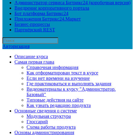
Администратор сервиса Битрикс24 (коробочная версия)
Внедрение корпоративного портала
Бот платформа Битрикс24
Приложения Битрикс24.Маркет
Бизнес-процессы
Партнёрский REST
Авторизация
Описание курса
Самая первая глава
Справочная информация
Как отформатирован текст в курсе
Если нет времени на изучение
Где практиковаться и выполнять задания
Видеоматериалы к курсу "Администратор.
Базовый"
Типовые действия на сайте
Как узнать редакцию продукта
Основные сведения о системе
Модульная структура
Глоссарий
Схема работы продукта
Основы администрирования