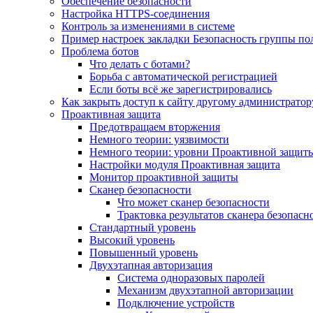
Обеспечение безопасности
Настройка HTTPS-соединения
Контроль за изменениями в системе
Пример настроек закладки Безопасность группы по
Проблема ботов
Что делать с ботами?
Борьба с автоматической регистрацией
Если боты всё же зарегистрировались
Как закрыть доступ к сайту другому администратор
Проактивная защита
Предотвращаем вторжения
Немного теории: уязвимости
Немного теории: уровни Проактивной защит
Настройки модуля Проактивная защита
Монитор проактивной защиты
Сканер безопасности
Что может сканер безопасности
Трактовка результатов сканера безопасн
Стандартный уровень
Высокий уровень
Повышенный уровень
Двухэтапная авторизация
Система одноразовых паролей
Механизм двухэтапной авторизации
Подключение устройств