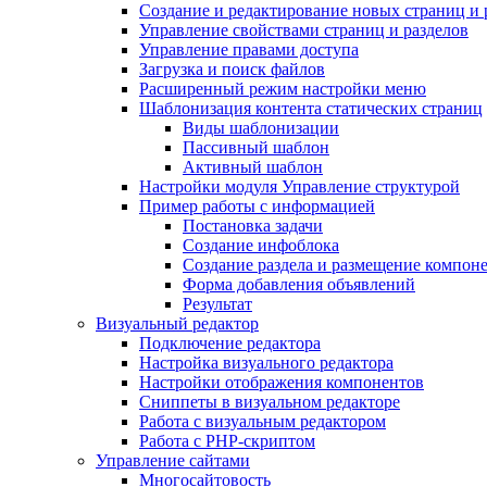
Создание и редактирование новых страниц и 
Управление свойствами страниц и разделов
Управление правами доступа
Загрузка и поиск файлов
Расширенный режим настройки меню
Шаблонизация контента статических страниц
Виды шаблонизации
Пассивный шаблон
Активный шаблон
Настройки модуля Управление структурой
Пример работы с информацией
Постановка задачи
Создание инфоблока
Создание раздела и размещение компон
Форма добавления объявлений
Результат
Визуальный редактор
Подключение редактора
Настройка визуального редактора
Настройки отображения компонентов
Сниппеты в визуальном редакторе
Работа с визуальным редактором
Работа с PHP-скриптом
Управление сайтами
Многосайтовость