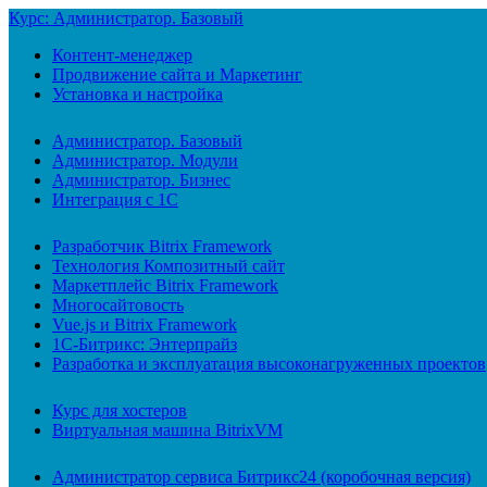
Курс: Администратор. Базовый
Контент-менеджер
Продвижение сайта и Маркетинг
Установка и настройка
Администратор. Базовый
Администратор. Модули
Администратор. Бизнес
Интеграция с 1С
Разработчик Bitrix Framework
Технология Композитный сайт
Маркетплейс Bitrix Framework
Многосайтовость
Vue.js и Bitrix Framework
1С-Битрикс: Энтерпрайз
Разработка и эксплуатация высоконагруженных проектов
Курс для хостеров
Виртуальная машина BitrixVM
Администратор сервиса Битрикс24 (коробочная версия)