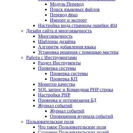
Mодуль Перевод
Поиск языковых файлов
Перевод фраз
Импорт и экспорт
Настройка вида страницы ошибки 404
Дизайн сайта и многоязычность
Многоязычность
Шаблоны дизайна
Алгоритм добавления языка
Установка решения с помощью мастера
Работа с Инструментами
Раздел Инструменты
Проверка системы
Проверка системы
Проверка КП
Монитор качества
SQL запрос и Командная PHP строка
Настройки PHP
Проверка и оптимизация БД
Журнал событий
Журнал событий
Оповещения журнала событий
Пользовательские поля
Что такое Пользовательские поля
Создание Пользовательских полей