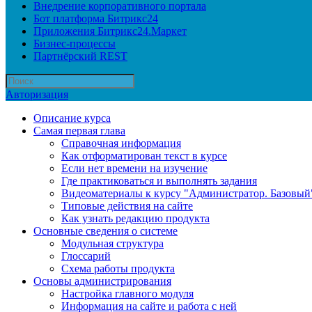
Внедрение корпоративного портала
Бот платформа Битрикс24
Приложения Битрикс24.Маркет
Бизнес-процессы
Партнёрский REST
Авторизация
Описание курса
Самая первая глава
Справочная информация
Как отформатирован текст в курсе
Если нет времени на изучение
Где практиковаться и выполнять задания
Видеоматериалы к курсу "Администратор. Базовый
Типовые действия на сайте
Как узнать редакцию продукта
Основные сведения о системе
Модульная структура
Глоссарий
Схема работы продукта
Основы администрирования
Настройка главного модуля
Информация на сайте и работа с ней