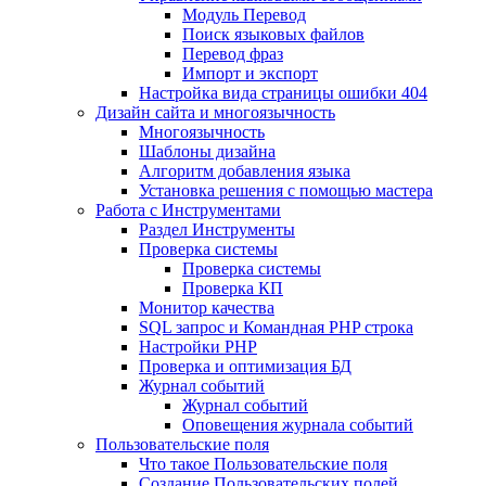
Mодуль Перевод
Поиск языковых файлов
Перевод фраз
Импорт и экспорт
Настройка вида страницы ошибки 404
Дизайн сайта и многоязычность
Многоязычность
Шаблоны дизайна
Алгоритм добавления языка
Установка решения с помощью мастера
Работа с Инструментами
Раздел Инструменты
Проверка системы
Проверка системы
Проверка КП
Монитор качества
SQL запрос и Командная PHP строка
Настройки PHP
Проверка и оптимизация БД
Журнал событий
Журнал событий
Оповещения журнала событий
Пользовательские поля
Что такое Пользовательские поля
Создание Пользовательских полей