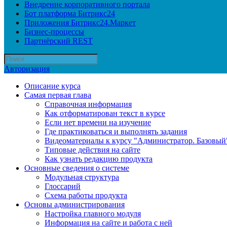
Внедрение корпоративного портала
Бот платформа Битрикс24
Приложения Битрикс24.Маркет
Бизнес-процессы
Партнёрский REST
Авторизация
Описание курса
Самая первая глава
Справочная информация
Как отформатирован текст в курсе
Если нет времени на изучение
Где практиковаться и выполнять задания
Видеоматериалы к курсу "Администратор. Базовый
Типовые действия на сайте
Как узнать редакцию продукта
Основные сведения о системе
Модульная структура
Глоссарий
Схема работы продукта
Основы администрирования
Настройка главного модуля
Информация на сайте и работа с ней