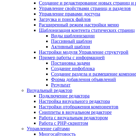
Создание и редактирование новых страниц и 
Управление свойствами страниц и разделов
Управление правами доступа
Загрузка и поиск файлов
Расширенный режим настройки меню
Шаблонизация контента статических страниц
Виды шаблонизации
Пассивный шаблон
Активный шаблон
Настройки модуля Управление структурой
Пример работы с информацией
Постановка задачи
Создание инфоблока
Создание раздела и размещение компон
Форма добавления объявлений
Результат
Визуальный редактор
Подключение редактора
Настройка визуального редактора
Настройки отображения компонентов
Сниппеты в визуальном редакторе
Работа с визуальным редактором
Работа с PHP-скриптом
Управление сайтами
Многосайтовость