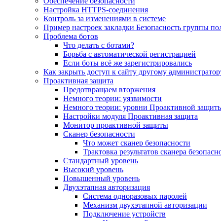
Обеспечение безопасности
Настройка HTTPS-соединения
Контроль за изменениями в системе
Пример настроек закладки Безопасность группы по
Проблема ботов
Что делать с ботами?
Борьба с автоматической регистрацией
Если боты всё же зарегистрировались
Как закрыть доступ к сайту другому администратор
Проактивная защита
Предотвращаем вторжения
Немного теории: уязвимости
Немного теории: уровни Проактивной защит
Настройки модуля Проактивная защита
Монитор проактивной защиты
Сканер безопасности
Что может сканер безопасности
Трактовка результатов сканера безопасн
Стандартный уровень
Высокий уровень
Повышенный уровень
Двухэтапная авторизация
Система одноразовых паролей
Механизм двухэтапной авторизации
Подключение устройств