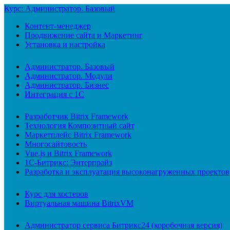
Курс: Администратор. Базовый
Контент-менеджер
Продвижение сайта и Маркетинг
Установка и настройка
Администратор. Базовый
Администратор. Модули
Администратор. Бизнес
Интеграция с 1С
Разработчик Bitrix Framework
Технология Композитный сайт
Маркетплейс Bitrix Framework
Многосайтовость
Vue.js и Bitrix Framework
1С-Битрикс: Энтерпрайз
Разработка и эксплуатация высоконагруженных проектов
Курс для хостеров
Виртуальная машина BitrixVM
Администратор сервиса Битрикс24 (коробочная версия)