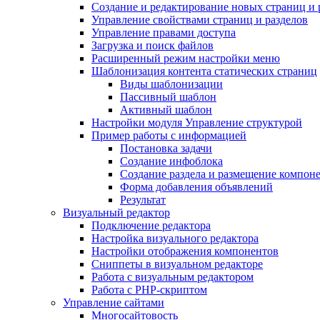
Создание и редактирование новых страниц и 
Управление свойствами страниц и разделов
Управление правами доступа
Загрузка и поиск файлов
Расширенный режим настройки меню
Шаблонизация контента статических страниц
Виды шаблонизации
Пассивный шаблон
Активный шаблон
Настройки модуля Управление структурой
Пример работы с информацией
Постановка задачи
Создание инфоблока
Создание раздела и размещение компон
Форма добавления объявлений
Результат
Визуальный редактор
Подключение редактора
Настройка визуального редактора
Настройки отображения компонентов
Сниппеты в визуальном редакторе
Работа с визуальным редактором
Работа с PHP-скриптом
Управление сайтами
Многосайтовость