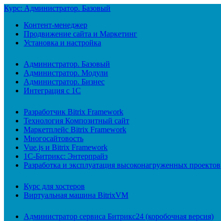
Курс: Администратор. Базовый
Контент-менеджер
Продвижение сайта и Маркетинг
Установка и настройка
Администратор. Базовый
Администратор. Модули
Администратор. Бизнес
Интеграция с 1С
Разработчик Bitrix Framework
Технология Композитный сайт
Маркетплейс Bitrix Framework
Многосайтовость
Vue.js и Bitrix Framework
1С-Битрикс: Энтерпрайз
Разработка и эксплуатация высоконагруженных проектов
Курс для хостеров
Виртуальная машина BitrixVM
Администратор сервиса Битрикс24 (коробочная версия)