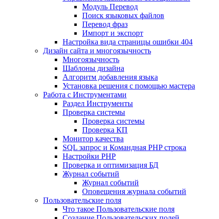
Mодуль Перевод
Поиск языковых файлов
Перевод фраз
Импорт и экспорт
Настройка вида страницы ошибки 404
Дизайн сайта и многоязычность
Многоязычность
Шаблоны дизайна
Алгоритм добавления языка
Установка решения с помощью мастера
Работа с Инструментами
Раздел Инструменты
Проверка системы
Проверка системы
Проверка КП
Монитор качества
SQL запрос и Командная PHP строка
Настройки PHP
Проверка и оптимизация БД
Журнал событий
Журнал событий
Оповещения журнала событий
Пользовательские поля
Что такое Пользовательские поля
Создание Пользовательских полей