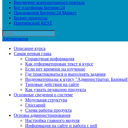
Внедрение корпоративного портала
Бот платформа Битрикс24
Приложения Битрикс24.Маркет
Бизнес-процессы
Партнёрский REST
Авторизация
Описание курса
Самая первая глава
Справочная информация
Как отформатирован текст в курсе
Если нет времени на изучение
Где практиковаться и выполнять задания
Видеоматериалы к курсу "Администратор. Базовый
Типовые действия на сайте
Как узнать редакцию продукта
Основные сведения о системе
Модульная структура
Глоссарий
Схема работы продукта
Основы администрирования
Настройка главного модуля
Информация на сайте и работа с ней