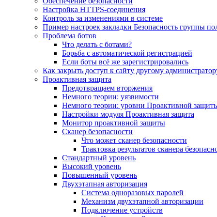
Обеспечение безопасности
Настройка HTTPS-соединения
Контроль за изменениями в системе
Пример настроек закладки Безопасность группы по
Проблема ботов
Что делать с ботами?
Борьба с автоматической регистрацией
Если боты всё же зарегистрировались
Как закрыть доступ к сайту другому администратор
Проактивная защита
Предотвращаем вторжения
Немного теории: уязвимости
Немного теории: уровни Проактивной защит
Настройки модуля Проактивная защита
Монитор проактивной защиты
Сканер безопасности
Что может сканер безопасности
Трактовка результатов сканера безопасн
Стандартный уровень
Высокий уровень
Повышенный уровень
Двухэтапная авторизация
Система одноразовых паролей
Механизм двухэтапной авторизации
Подключение устройств