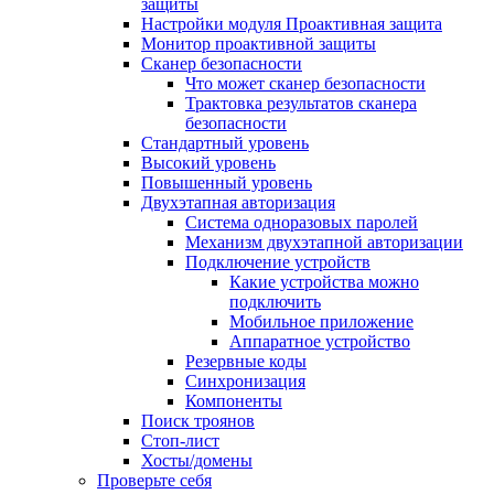
защиты
Настройки модуля Проактивная защита
Монитор проактивной защиты
Сканер безопасности
Что может сканер безопасности
Трактовка результатов сканера
безопасности
Стандартный уровень
Высокий уровень
Повышенный уровень
Двухэтапная авторизация
Система одноразовых паролей
Механизм двухэтапной авторизации
Подключение устройств
Какие устройства можно
подключить
Мобильное приложение
Аппаратное устройство
Резервные коды
Синхронизация
Компоненты
Поиск троянов
Стоп-лист
Хосты/домены
Проверьте себя