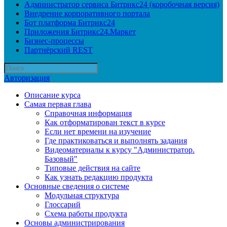
Администратор сервиса Битрикс24 (коробочная версия)
Внедрение корпоративного портала
Бот платформа Битрикс24
Приложения Битрикс24.Маркет
Бизнес-процессы
Партнёрский REST
Авторизация
Описание курса
Самая первая глава
Справочная информация
Как отформатирован текст в курсе
Если нет времени на изучение
Где практиковаться и выполнять задания
Видеоматериалы к курсу "Администратор.
Базовый"
Типовые действия на сайте
Как узнать редакцию продукта
Основные сведения о системе
Модульная структура
Глоссарий
Схема работы продукта
Основы администрирования