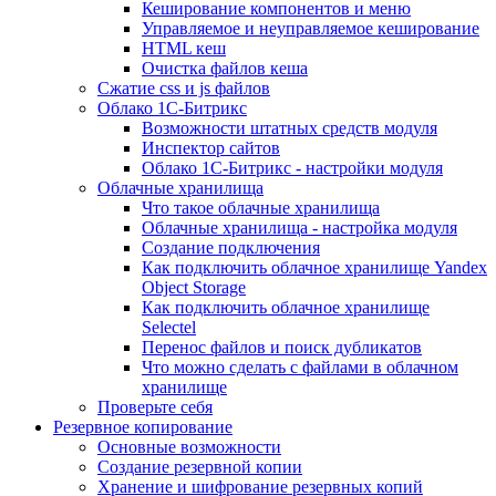
Кеширование компонентов и меню
Управляемое и неуправляемое кеширование
HTML кеш
Очистка файлов кеша
Сжатие css и js файлов
Облако 1С-Битрикс
Возможности штатных средств модуля
Инспектор сайтов
Облако 1С-Битрикс - настройки модуля
Облачные хранилища
Что такое облачные хранилища
Облачные хранилища - настройка модуля
Создание подключения
Как подключить облачное хранилище Yandex
Object Storage
Как подключить облачное хранилище
Selectel
Перенос файлов и поиск дубликатов
Что можно сделать с файлами в облачном
хранилище
Проверьте себя
Резервное копирование
Основные возможности
Создание резервной копии
Хранение и шифрование резервных копий