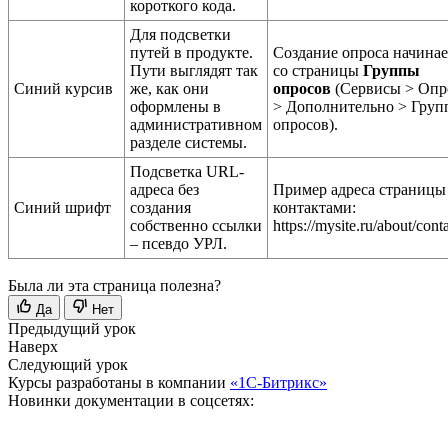
короткого кода.
Для подсветки
путей в продукте.
Создание опроса начинае
Пути выглядят так
со страницы
Группы
Синий курсив
же, как они
опросов
(
Сервисы > Оп
оформлены в
> Дополнительно > Гру
административном
опросов
).
разделе системы.
Подсветка URL-
адреса без
Пример адреса страницы
Синий шрифт
создания
контактами:
собственно ссылки
https://mysite.ru/about/conta
– псевдо УРЛ.
Была ли эта страница полезна?
Да
Нет
Предыдущий урок
Наверх
Следующий урок
Курсы разработаны в компании
«1С-Битрикс»
Новинки документации в соцсетях: