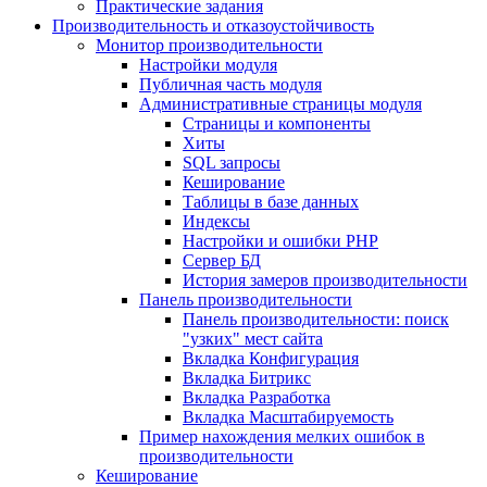
Практические задания
Производительность и отказоустойчивость
Монитор производительности
Настройки модуля
Публичная часть модуля
Административные страницы модуля
Страницы и компоненты
Хиты
SQL запросы
Кеширование
Таблицы в базе данных
Индексы
Настройки и ошибки PHP
Сервер БД
История замеров производительности
Панель производительности
Панель производительности: поиск
"узких" мест сайта
Вкладка Конфигурация
Вкладка Битрикс
Вкладка Разработка
Вкладка Масштабируемость
Пример нахождения мелких ошибок в
производительности
Кеширование