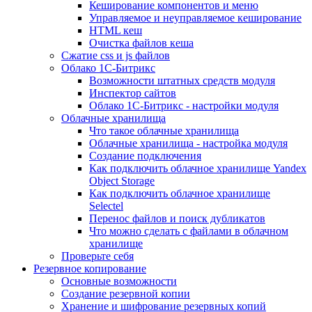
Кеширование компонентов и меню
Управляемое и неуправляемое кеширование
HTML кеш
Очистка файлов кеша
Сжатие css и js файлов
Облако 1С-Битрикс
Возможности штатных средств модуля
Инспектор сайтов
Облако 1С-Битрикс - настройки модуля
Облачные хранилища
Что такое облачные хранилища
Облачные хранилища - настройка модуля
Создание подключения
Как подключить облачное хранилище Yandex
Object Storage
Как подключить облачное хранилище
Selectel
Перенос файлов и поиск дубликатов
Что можно сделать с файлами в облачном
хранилище
Проверьте себя
Резервное копирование
Основные возможности
Создание резервной копии
Хранение и шифрование резервных копий