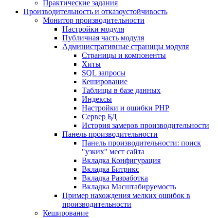
Практические задания
Производительность и отказоустойчивость
Монитор производительности
Настройки модуля
Публичная часть модуля
Административные страницы модуля
Страницы и компоненты
Хиты
SQL запросы
Кеширование
Таблицы в базе данных
Индексы
Настройки и ошибки PHP
Сервер БД
История замеров производительности
Панель производительности
Панель производительности: поиск
"узких" мест сайта
Вкладка Конфигурация
Вкладка Битрикс
Вкладка Разработка
Вкладка Масштабируемость
Пример нахождения мелких ошибок в
производительности
Кеширование