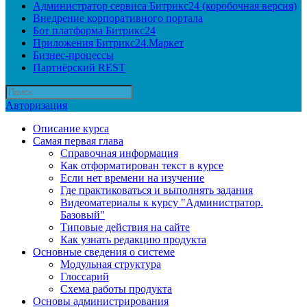
Администратор сервиса Битрикс24 (коробочная версия)
Внедрение корпоративного портала
Бот платформа Битрикс24
Приложения Битрикс24.Маркет
Бизнес-процессы
Партнёрский REST
Авторизация
Описание курса
Самая первая глава
Справочная информация
Как отформатирован текст в курсе
Если нет времени на изучение
Где практиковаться и выполнять задания
Видеоматериалы к курсу "Администратор.
Базовый"
Типовые действия на сайте
Как узнать редакцию продукта
Основные сведения о системе
Модульная структура
Глоссарий
Схема работы продукта
Основы администрирования