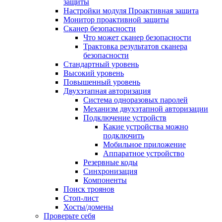
защиты
Настройки модуля Проактивная защита
Монитор проактивной защиты
Сканер безопасности
Что может сканер безопасности
Трактовка результатов сканера
безопасности
Стандартный уровень
Высокий уровень
Повышенный уровень
Двухэтапная авторизация
Система одноразовых паролей
Механизм двухэтапной авторизации
Подключение устройств
Какие устройства можно
подключить
Мобильное приложение
Аппаратное устройство
Резервные коды
Синхронизация
Компоненты
Поиск троянов
Стоп-лист
Хосты/домены
Проверьте себя