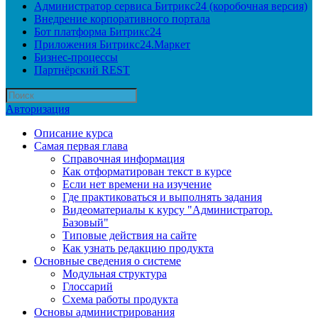
Администратор сервиса Битрикс24 (коробочная версия)
Внедрение корпоративного портала
Бот платформа Битрикс24
Приложения Битрикс24.Маркет
Бизнес-процессы
Партнёрский REST
Авторизация
Описание курса
Самая первая глава
Справочная информация
Как отформатирован текст в курсе
Если нет времени на изучение
Где практиковаться и выполнять задания
Видеоматериалы к курсу "Администратор.
Базовый"
Типовые действия на сайте
Как узнать редакцию продукта
Основные сведения о системе
Модульная структура
Глоссарий
Схема работы продукта
Основы администрирования