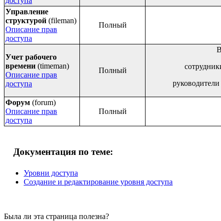
доступа
Управление
структурой
(fileman)
Полный
Описание прав
доступа
В
Учет рабочего
времени
(timeman)
сотрудники
Полный
Описание прав
руководители
доступа
Форум
(forum)
Описание прав
Полный
доступа
Документация по теме:
Уровни доступа
Создание и редактирование уровня доступа
Была ли эта страница полезна?