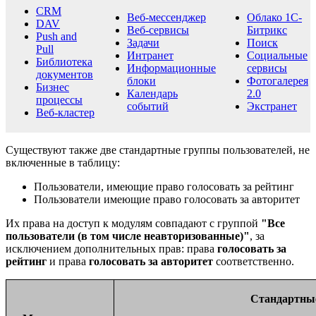
CRM
Веб-мессенджер
Облако 1С-
DAV
Веб-сервисы
Битрикс
Push and
Задачи
Поиск
Pull
Интранет
Социальные
Библиотека
Информационные
сервисы
документов
блоки
Фотогалерея
Бизнес
Календарь
2.0
процессы
событий
Экстранет
Веб-кластер
Существуют также две стандартные группы пользователей, не
включенные в таблицу:
Пользователи, имеющие право голосовать за рейтинг
Пользователи имеющие право голосовать за авторитет
Их права на доступ к модулям совпадают с группой
"Все
пользователи (в том числе неавторизованные)"
, за
исключением дополнительных прав: права
голосовать за
рейтинг
и права
голосовать за авторитет
соответственно.
Стандартные