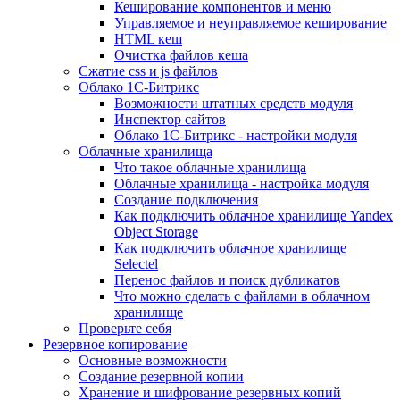
Кеширование компонентов и меню
Управляемое и неуправляемое кеширование
HTML кеш
Очистка файлов кеша
Сжатие css и js файлов
Облако 1С-Битрикс
Возможности штатных средств модуля
Инспектор сайтов
Облако 1С-Битрикс - настройки модуля
Облачные хранилища
Что такое облачные хранилища
Облачные хранилища - настройка модуля
Создание подключения
Как подключить облачное хранилище Yandex
Object Storage
Как подключить облачное хранилище
Selectel
Перенос файлов и поиск дубликатов
Что можно сделать с файлами в облачном
хранилище
Проверьте себя
Резервное копирование
Основные возможности
Создание резервной копии
Хранение и шифрование резервных копий