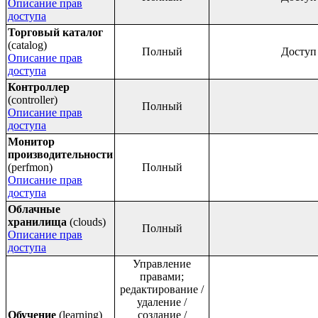
Описание прав
доступа
Торговый каталог
(catalog)
Полный
Доступ
Описание прав
доступа
Контроллер
(controller)
Полный
Описание прав
доступа
Монитор
производительности
(perfmon)
Полный
Описание прав
доступа
Облачные
хранилища
(clouds)
Полный
Описание прав
доступа
Управление
правами;
редактирование /
удаление /
Обучение
(learning)
создание /