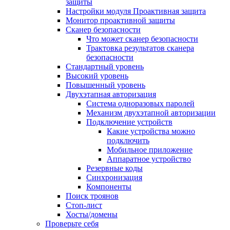
защиты
Настройки модуля Проактивная защита
Монитор проактивной защиты
Сканер безопасности
Что может сканер безопасности
Трактовка результатов сканера
безопасности
Стандартный уровень
Высокий уровень
Повышенный уровень
Двухэтапная авторизация
Система одноразовых паролей
Механизм двухэтапной авторизации
Подключение устройств
Какие устройства можно
подключить
Мобильное приложение
Аппаратное устройство
Резервные коды
Синхронизация
Компоненты
Поиск троянов
Стоп-лист
Хосты/домены
Проверьте себя