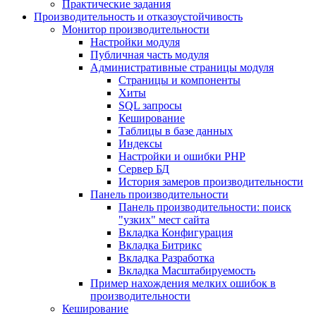
Практические задания
Производительность и отказоустойчивость
Монитор производительности
Настройки модуля
Публичная часть модуля
Административные страницы модуля
Страницы и компоненты
Хиты
SQL запросы
Кеширование
Таблицы в базе данных
Индексы
Настройки и ошибки PHP
Сервер БД
История замеров производительности
Панель производительности
Панель производительности: поиск
"узких" мест сайта
Вкладка Конфигурация
Вкладка Битрикс
Вкладка Разработка
Вкладка Масштабируемость
Пример нахождения мелких ошибок в
производительности
Кеширование