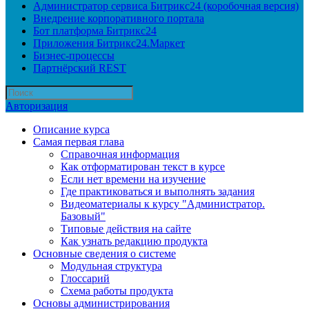
Администратор сервиса Битрикс24 (коробочная версия)
Внедрение корпоративного портала
Бот платформа Битрикс24
Приложения Битрикс24.Маркет
Бизнес-процессы
Партнёрский REST
Авторизация
Описание курса
Самая первая глава
Справочная информация
Как отформатирован текст в курсе
Если нет времени на изучение
Где практиковаться и выполнять задания
Видеоматериалы к курсу "Администратор.
Базовый"
Типовые действия на сайте
Как узнать редакцию продукта
Основные сведения о системе
Модульная структура
Глоссарий
Схема работы продукта
Основы администрирования