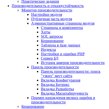
Практические задания
Производительность и отказоустойчивость
Монитор производительности
Настройки модуля
Публичная часть модуля
Административные страницы модуля
Страницы и компоненты
Хиты
SQL запросы
Кеширование
Таблицы в базе данных
Индексы
Настройки и ошибки PHP
Сервер БД
История замеров производительности
Панель производительности
Панель производительности: поиск
"узких" мест сайта
Вкладка Конфигурация
Вкладка Битрикс
Вкладка Разработка
Вкладка Масштабируемость
Пример нахождения мелких ошибок в
производительности
Кеширование