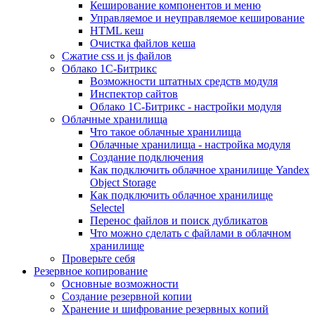
Кеширование компонентов и меню
Управляемое и неуправляемое кеширование
HTML кеш
Очистка файлов кеша
Сжатие css и js файлов
Облако 1С-Битрикс
Возможности штатных средств модуля
Инспектор сайтов
Облако 1С-Битрикс - настройки модуля
Облачные хранилища
Что такое облачные хранилища
Облачные хранилища - настройка модуля
Создание подключения
Как подключить облачное хранилище Yandex
Object Storage
Как подключить облачное хранилище
Selectel
Перенос файлов и поиск дубликатов
Что можно сделать с файлами в облачном
хранилище
Проверьте себя
Резервное копирование
Основные возможности
Создание резервной копии
Хранение и шифрование резервных копий