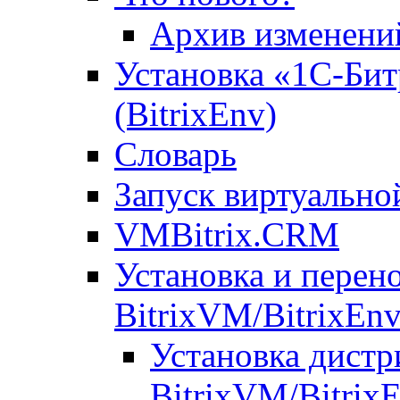
Архив изменени
Установка «1С-Бит
(BitrixEnv)
Словарь
Запуск виртуальн
VMBitrix.CRM
Установка и перен
BitrixVM/BitrixEn
Установка дистр
BitrixVM/Bitrix