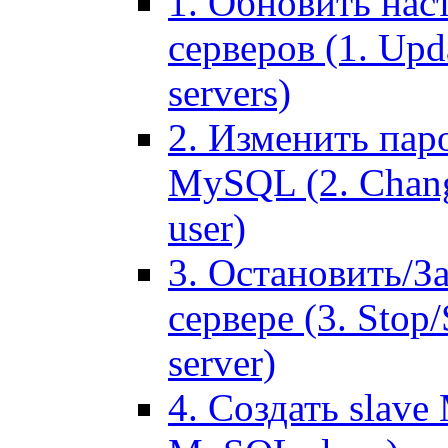
1. Обновить нас
серверов (1. Upd
servers)
2. Изменить паро
MySQL (2. Chang
user)
3. Остановить/З
сервере (3. Stop
server)
4. Создать slave