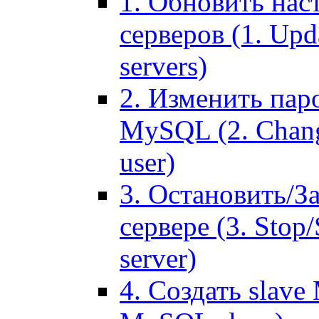
1. Обновить нас
серверов (1. Upd
servers)
2. Изменить паро
MySQL (2. Chang
user)
3. Остановить/З
сервере (3. Stop
server)
4. Создать slave