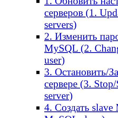
1. Обновить нас
серверов (1. Upd
servers)
2. Изменить паро
MySQL (2. Chang
user)
3. Остановить/З
сервере (3. Stop
server)
4. Создать slave