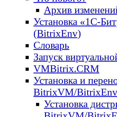
Архив изменени
Установка «1С-Бит
(BitrixEnv)
Словарь
Запуск виртуальн
VMBitrix.CRM
Установка и перен
BitrixVM/BitrixEn
Установка дистр
BitrixVM/Bitrix