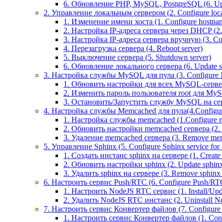
6. Обновление PHP, MySQL, PostgreSQL (6. U
2. Управление локальным сервером (2. Configure local
1. Изменение имени хоста (1. Configure hostna
2. Настройка IP-адреса сервера через DHCP (2.
3. Настройка IP-адреса сервера вручную (3. Con
4. Перезагрузка сервера (4. Reboot server)
5. Выключение сервера (5. Shutdown server)
6. Обновление локального сервера (6. Update s
3. Настройка службы MySQL для пула (3. Configure M
1. Обновить настройки для всех MySQL-серверов
2. Изменить пароль пользователя root для MyS
3. Остановить/Запустить службу MySQL на серве
4. Настройка службы Memcached для пула(4.Configure
1. Настройка службы memcached (1.Configure m
2. Обновить настройки memcached сервера (2. Up
3. Удаление memcached сервера (3. Remove mem
5. Управление Sphinx (5. Configure Sphinx service for 
1. Создать инстанс sphinx на сервере (1. Create 
2. Обновить настройки sphinx (2. Update sphinx 
3. Удалить sphinx на сервере (3. Remove sphinx i
6. Настроить сервис Push/RTC (6. Configure Push/RTC 
1. Настроить NodeJS RTC сервис (1. Install/Up
2. Удалить NodeJS RTC инстанс (2. Uninstall N
7. Настроить сервис Конвертер файлов (7. Configure T
1. Настроить сервис Конвертер файлов (1. Confi