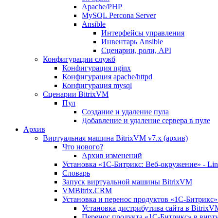
Apache/PHP
MySQL Percona Server
Ansible
Интерфейсы управления
Инвентарь Ansible
Сценарии, роли, API
Конфигурации служб
Конфигурация nginx
Конфигурация apache/httpd
Конфигурация mysql
Сценарии BitrixVM
Пул
Создание и удаление пула
Добавление и удаление сервера в пуле
Архив
Виртуальная машина BitrixVM v7.x (архив)
Что нового?
Архив изменений
Установка «1С-Битрикс: Веб-окружение» - Linu
Словарь
Запуск виртуальной машины BitrixVM
VMBitrix.CRM
Установка и перенос продуктов «1С-Битрикс» 
Установка дистрибутива сайта в BitrixV
Перенос продукта «1C-Битрикс» в вирту