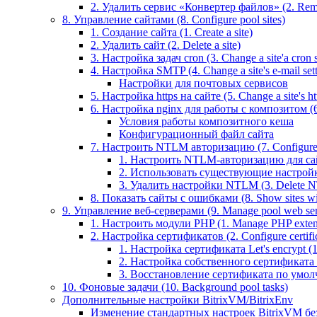
2. Удалить сервис «Конвертер файлов» (2. Remo
8. Управление сайтами (8. Configure pool sites)
1. Создание сайта (1. Create a site)
2. Удалить сайт (2. Delete a site)
3. Настройка задач cron (3. Change a site'a cron s
4. Настройка SMTP (4. Change a site's e-mail sett
Настройки для почтовых сервисов
5. Настройка https на сайте (5. Change a site's htt
6. Настройка nginx для работы с композитом (6.
Условия работы композитного кеша
Конфигурационный файл сайта
7. Настроить NTLM авторизацию (7. Configure 
1. Настроить NTLM-авторизацию для сайта 
2. Использовать существующие настройки 
3. Удалить настройки NTLM (3. Delete N
8. Показать сайты с ошибками (8. Show sites wit
9. Управление веб-серверами (9. Manage pool web ser
1. Настроить модули PHP (1. Manage PHP exten
2. Настройка сертификатов (2. Configure certific
1. Настройка сертификата Let's encrypt (1. 
2. Настройка собственного сертификата (2
3. Восстановление сертификата по умолчани
10. Фоновые задачи (10. Background pool tasks)
Дополнительные настройки BitrixVM/BitrixEnv
Изменение стандартных настроек BitrixVM бе