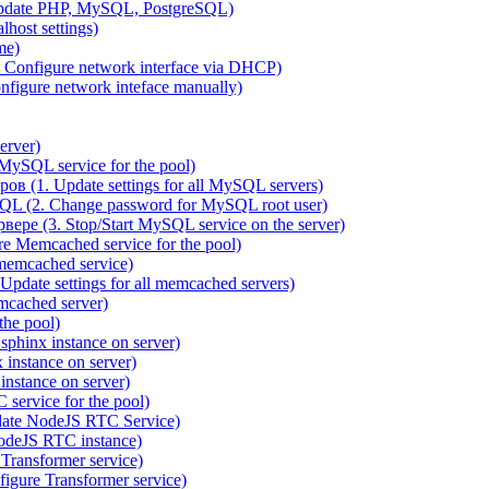
pdate PHP, MySQL, PostgreSQL)
host settings)
me)
 Configure network interface via DHCP)
figure network inteface manually)
erver)
ySQL service for the pool)
 (1. Update settings for all MySQL servers)
QL (2. Change password for MySQL root user)
ре (3. Stop/Start MySQL service on the server)
 Memcached service for the pool)
emcached service)
date settings for all memcached servers)
cached server)
the pool)
sphinx instance on server)
instance on server)
nstance on server)
service for the pool)
date NodeJS RTC Service)
odeJS RTC instance)
ransformer service)
gure Transformer service)