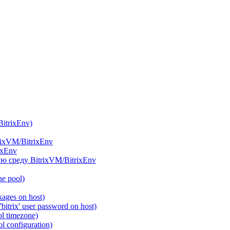
itrixEnv)
rixVM/BitrixEnv
ixEnv
ю среду BitrixVM/BitrixEnv
he pool)
ages on host)
itrix' user password on host)
l timezone)
 configuration)