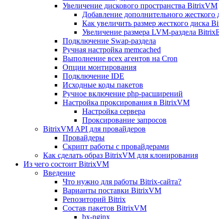
Увеличение дискового пространства BitrixVM
Добавление дополнительного жесткого 
Как увеличить размер жесткого диска Bi
Увеличение размера LVM-раздела Bitrix
Подключение Swap-раздела
Ручная настройка memcached
Выполнение всех агентов на Cron
Опции монтирования
Подключение IDE
Исходные коды пакетов
Ручное включение php-расширений
Настройка проксирования в BitrixVM
Настройка сервера
Проксирование запросов
BitrixVM API для провайдеров
Провайдеры
Скрипт работы с провайдерами
Как сделать образ BitrixVM для клонирования
Из чего состоит BitrixVM
Введение
Что нужно для работы Bitrix-сайта?
Варианты поставки BitrixVM
Репозиторий Bitrix
Состав пакетов BitrixVM
bx-nginx