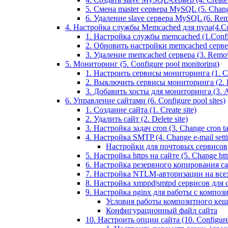
5. Смена master сервера MySQL (5. Chan
6. Удаление slave сервера MySQL (6. Rem
4. Настройка службы Memcached для пула(4.Conf
1. Настройка службы memcached (1.Confi
2. Обновить настройки memcached сервера 
3. Удаление memcached сервера (3. Remo
5. Мониторинг (5. Configure pool monitoring)
1. Настроить сервисы мониторинга (1. Con
2. Выключить сервисы мониторинга (2. Di
3. Добавить хосты для мониторинга (3. Ad
6. Управление сайтами (6. Configure pool sites)
1. Создание сайта (1. Create site)
2. Удалить сайт (2. Delete site)
3. Настройка задач cron (3. Change cron tas
4. Настройка SMTP (4. Change e-mail settin
Настройки для почтовых сервисов
5. Настройка https на сайте (5. Change https
6. Настройка резервного копирования сайт
7. Настройка NTLM-авторизации на всех са
8. Настройка xmppd|smtpd сервисов для сай
9. Настройка nginx для работы с композит
Условия работы композитного кеш
Конфигурационный файл сайта
10. Настроить опции сайта (10. Configure 