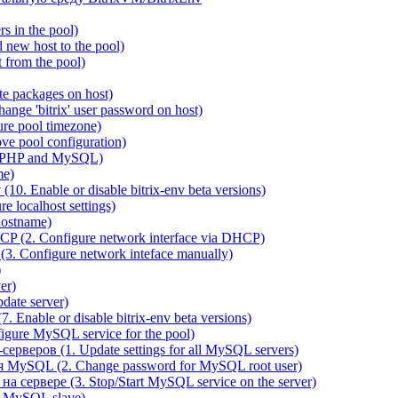
 in the pool)
new host to the pool)
 from the pool)
e packages on host)
ange 'bitrix' user password on host)
re pool timezone)
e pool configuration)
 PHP and MySQL)
me)
0. Enable or disable bitrix-env beta versions)
 localhost settings)
hostname)
P (2. Configure network interface via DHCP)
3. Configure network inteface manually)
)
er)
ate server)
 Enable or disable bitrix-env beta versions)
ure MySQL service for the pool)
веров (1. Update settings for all MySQL servers)
я MySQL (2. Change password for MySQL root user)
сервере (3. Stop/Start MySQL service on the server)
e MySQL slave)