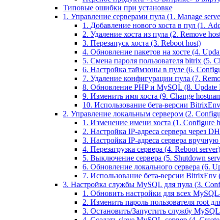
Типовые ошибки при установке
1. Управление серверами пула (1. Manage servers
1. Добавление нового хоста в пул (1. Add 
2. Удаление хоста из пула (2. Remove host
3. Перезапуск хоста (3. Reboot host)
4. Обновление пакетов на хосте (4. Updat
5. Смена пароля пользователя bitrix (5. Ch
6. Настройка таймзоны в пуле (6. Configu
7. Удаление конфигурации пула (7. Remov
8. Обновление PHP и MySQL (8. Update
9. Изменить имя хоста (9. Change hostna
10. Использование бета-версии BitrixEnv (1
2. Управление локальным сервером (2. Configure
1. Изменение имени хоста (1. Configure 
2. Настройка IP-адреса сервера через DHC
3. Настройка IP-адреса сервера вручную (
4. Перезагрузка сервера (4. Reboot server
5. Выключение сервера (5. Shutdown serv
6. Обновление локального сервера (6. Upd
7. Использование бета-версии BitrixEnv (7.
3. Настройка службы MySQL для пула (3. Config
1. Обновить настройки для всех MySQL-сер
2. Изменить пароль пользователя root дл
3. Остановить/Запустить службу MySQL на 
4. Создать slave MySQL-сервер (4. Creat