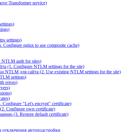
ve Transformer service)
ettings)
ings)
ps settings)
 Configure nginx to use composite cache)
NTLM auth for sites)
(1. Configure NTLM settings for the site)
NTLM для сайта (2. Use existing NTLM settings for the site)
TLM settings)
h errors)
vers)
sions)
ates)
Configure "Let's encrypt" certificate)
. Configure own certificate)
ю (3. Restore default certificate)
з отключения автоподстройки