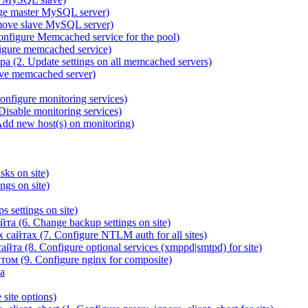
ge master MySQL server)
ove slave MySQL server)
igure Memcached service for the pool)
gure memcached service)
(2. Update settings on all memcached servers)
ve memcached server)
figure monitoring services)
sable monitoring services)
d new host(s) on monitoring)
ks on site)
gs on site)
 settings on site)
а (6. Change backup settings on site)
йтах (7. Configure NTLM auth for all sites)
та (8. Configure optional services (xmppd|smtpd) for site)
ом (9. Configure nginx for composite)
а
site options)