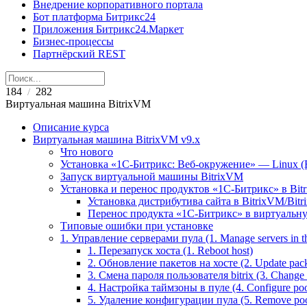
Внедрение корпоративного портала
Бот платформа Битрикс24
Приложения Битрикс24.Маркет
Бизнес-процессы
Партнёрский REST
184
282
/
Виртуальная машина BitrixVM
Описание курса
Виртуальная машина BitrixVM v9.x
Что нового
Установка «1С-Битрикс: Веб-окружение» — Linux (B
Запуск виртуальной машины BitrixVM
Установка и перенос продуктов «1С-Битрикс» в Bit
Установка дистрибутива сайта в BitrixVM/Bitr
Перенос продукта «1C-Битрикс» в виртуальну
Типовые ошибки при установке
1. Управление серверами пула (1. Manage servers in t
1. Перезапуск хоста (1. Reboot host)
2. Обновление пакетов на хосте (2. Update pack
3. Смена пароля пользователя bitrix (3. Change 'b
4. Настройка таймзоны в пуле (4. Configure poo
5. Удаление конфигурации пула (5. Remove pool