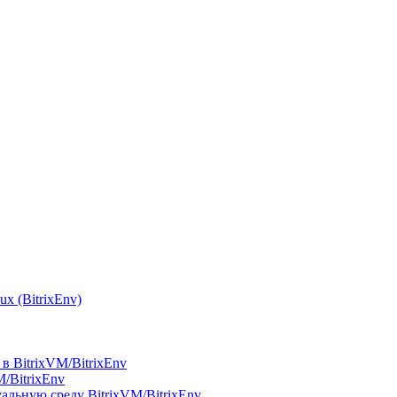
x (BitrixEnv)
в BitrixVM/BitrixEnv
M/BitrixEnv
альную среду BitrixVM/BitrixEnv