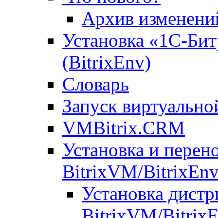
Архив изменени
Установка «1С-Бит
(BitrixEnv)
Словарь
Запуск виртуальн
VMBitrix.CRM
Установка и перен
BitrixVM/BitrixEn
Установка дистр
BitrixVM/Bitrix