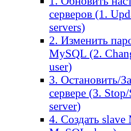
1. Обновить нас
серверов (1. Upd
servers)
2. Изменить паро
MySQL (2. Chang
user)
3. Остановить/З
сервере (3. Stop
server)
4. Создать slave