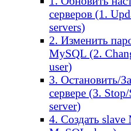
1. Обновить нас
серверов (1. Upd
servers)
2. Изменить паро
MySQL (2. Chang
user)
3. Остановить/З
сервере (3. Stop
server)
4. Создать slave