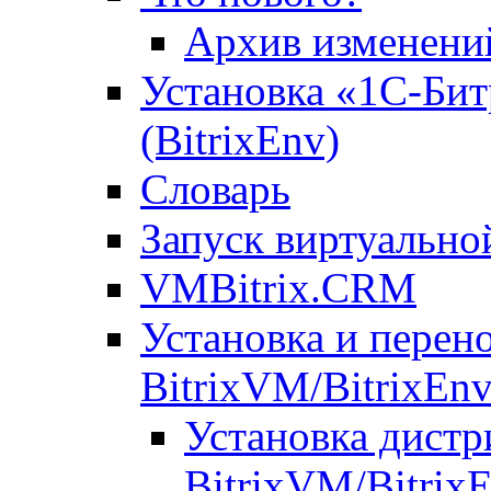
Архив изменени
Установка «1С-Бит
(BitrixEnv)
Словарь
Запуск виртуальн
VMBitrix.CRM
Установка и перен
BitrixVM/BitrixEn
Установка дистр
BitrixVM/Bitrix