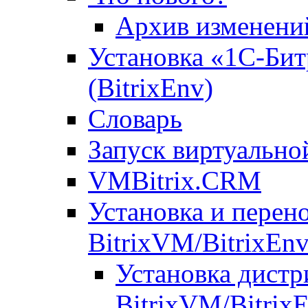
Архив изменени
Установка «1С-Бит
(BitrixEnv)
Словарь
Запуск виртуальн
VMBitrix.CRM
Установка и перен
BitrixVM/BitrixEn
Установка дистр
BitrixVM/Bitrix