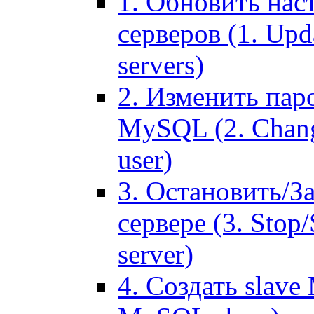
1. Обновить нас
серверов (1. Upd
servers)
2. Изменить паро
MySQL (2. Chang
user)
3. Остановить/З
сервере (3. Stop
server)
4. Создать slave