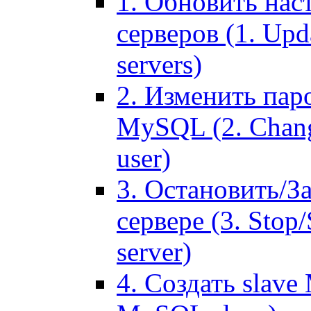
1. Обновить нас
серверов (1. Upd
servers)
2. Изменить паро
MySQL (2. Chang
user)
3. Остановить/З
сервере (3. Stop
server)
4. Создать slave