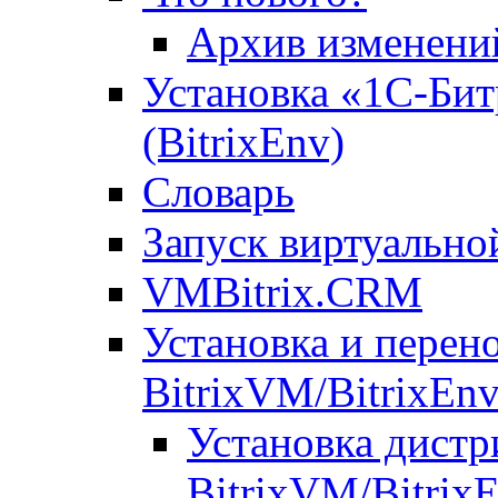
Архив изменени
Установка «1С-Бит
(BitrixEnv)
Словарь
Запуск виртуальн
VMBitrix.CRM
Установка и перен
BitrixVM/BitrixEn
Установка дистр
BitrixVM/Bitrix