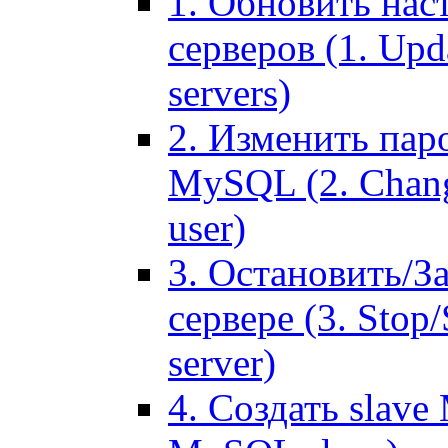
1. Обновить нас
серверов (1. Upd
servers)
2. Изменить паро
MySQL (2. Chang
user)
3. Остановить/З
сервере (3. Stop
server)
4. Создать slave