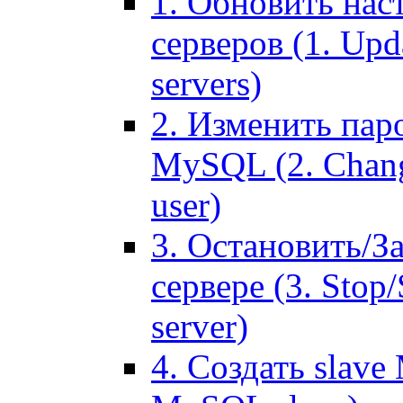
1. Обновить нас
серверов (1. Upd
servers)
2. Изменить паро
MySQL (2. Chang
user)
3. Остановить/З
сервере (3. Stop
server)
4. Создать slave