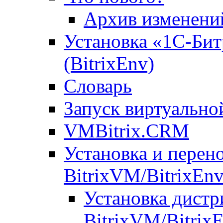
Архив изменени
Установка «1С-Бит
(BitrixEnv)
Словарь
Запуск виртуальн
VMBitrix.CRM
Установка и перен
BitrixVM/BitrixEn
Установка дистр
BitrixVM/Bitrix