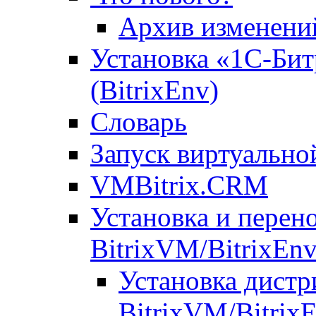
Архив изменени
Установка «1С-Бит
(BitrixEnv)
Словарь
Запуск виртуальн
VMBitrix.CRM
Установка и перен
BitrixVM/BitrixEn
Установка дистр
BitrixVM/Bitrix