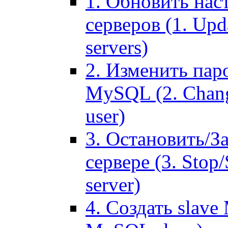
1. Обновить нас
серверов (1. Upd
servers)
2. Изменить паро
MySQL (2. Chang
user)
3. Остановить/З
сервере (3. Stop
server)
4. Создать slave