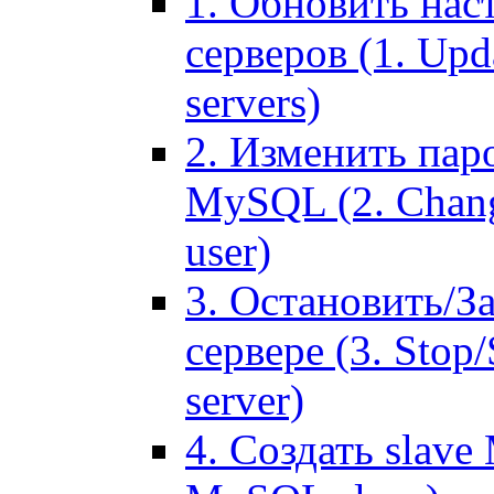
1. Обновить нас
серверов (1. Upd
servers)
2. Изменить паро
MySQL (2. Chang
user)
3. Остановить/З
сервере (3. Stop
server)
4. Создать slave