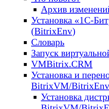
Архив изменени
Установка «1С-Бит
(BitrixEnv)
Словарь
Запуск виртуальн
VMBitrix.CRM
Установка и перен
BitrixVM/BitrixEn
Установка дистр
BitrixVM/Bitrix