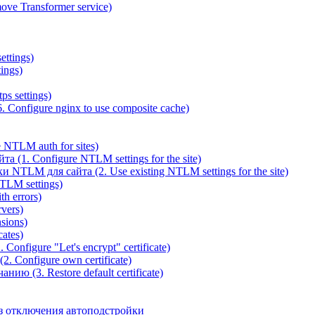
ve Transformer service)
ettings)
ings)
ps settings)
 Configure nginx to use composite cache)
NTLM auth for sites)
(1. Configure NTLM settings for the site)
NTLM для сайта (2. Use existing NTLM settings for the site)
TLM settings)
h errors)
vers)
sions)
ates)
Configure "Let's encrypt" certificate)
. Configure own certificate)
ю (3. Restore default certificate)
з отключения автоподстройки