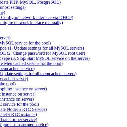
pdate PHP, MySQL, PostgreSQL)
host settings)
me)
 Configure network interface via DHCP)
figure network inteface manually)
erver)
ySQL service for the pool)
 (1. Update settings for all MySQL servers)
QL (2. Change password for MySQL root user)
ре (3. Stop/Start MySQL service on the server)
 Memcached service for the pool)
emcached service)
date settings for all memcached servers)
cached server)
the pool)
sphinx instance on server)
instance on server)
nstance on server)
service for the pool)
date NodeJS RTC Service)
odeJS RTC instance)
ransformer service)
gure Transformer service)