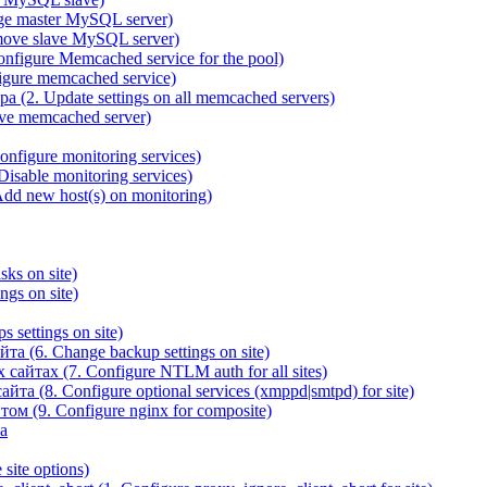
ge master MySQL server)
ove slave MySQL server)
igure Memcached service for the pool)
gure memcached service)
(2. Update settings on all memcached servers)
ve memcached server)
figure monitoring services)
sable monitoring services)
d new host(s) on monitoring)
ks on site)
gs on site)
 settings on site)
а (6. Change backup settings on site)
йтах (7. Configure NTLM auth for all sites)
та (8. Configure optional services (xmppd|smtpd) for site)
ом (9. Configure nginx for composite)
а
site options)