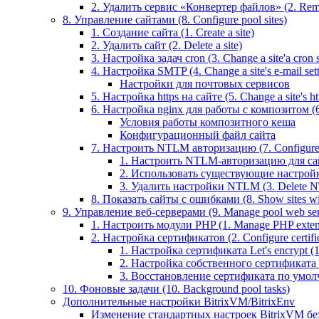
2. Удалить сервис «Конвертер файлов» (2. Remo
8. Управление сайтами (8. Configure pool sites)
1. Создание сайта (1. Create a site)
2. Удалить сайт (2. Delete a site)
3. Настройка задач cron (3. Change a site'a cron s
4. Настройка SMTP (4. Change a site's e-mail sett
Настройки для почтовых сервисов
5. Настройка https на сайте (5. Change a site's htt
6. Настройка nginx для работы с композитом (6.
Условия работы композитного кеша
Конфигурационный файл сайта
7. Настроить NTLM авторизацию (7. Configure 
1. Настроить NTLM-авторизацию для сайта 
2. Использовать существующие настройки 
3. Удалить настройки NTLM (3. Delete N
8. Показать сайты с ошибками (8. Show sites wit
9. Управление веб-серверами (9. Manage pool web ser
1. Настроить модули PHP (1. Manage PHP exten
2. Настройка сертификатов (2. Configure certific
1. Настройка сертификата Let's encrypt (1. 
2. Настройка собственного сертификата (2
3. Восстановление сертификата по умолчани
10. Фоновые задачи (10. Background pool tasks)
Дополнительные настройки BitrixVM/BitrixEnv
Изменение стандартных настроек BitrixVM бе