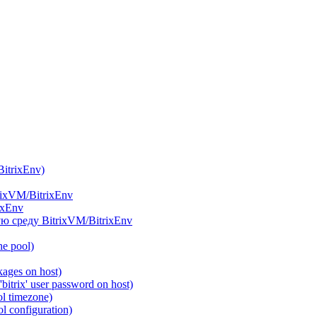
itrixEnv)
rixVM/BitrixEnv
ixEnv
ю среду BitrixVM/BitrixEnv
he pool)
ages on host)
itrix' user password on host)
l timezone)
 configuration)