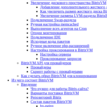
Увеличение дискового пространства BitrixVM
Добавление дополнительного жесткого 
Как увеличить размер жесткого диска Bi
Увеличение размера LVM-раздела Bitrix
Подключение Swap-раздела
Ручная настройка memcached
Выполнение всех агентов на Cron
Опции монтирования
Подключение IDE
Исходные коды пакетов
Ручное включение php-расширений
Настройка проксирования в BitrixVM
Настройка сервера
Проксирование запросов
BitrixVM API для провайдеров
Провайдеры
Скрипт работы с провайдерами
Как сделать образ BitrixVM для клонирования
Из чего состоит BitrixVM
Введение
Что нужно для работы Bitrix-сайта?
Варианты поставки BitrixVM
Репозиторий Bitrix
Состав пакетов BitrixVM
bx-nginx