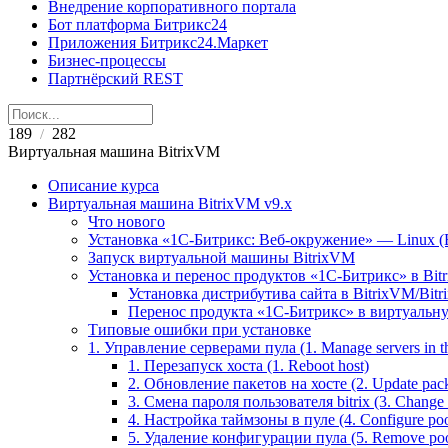
Внедрение корпоративного портала
Бот платформа Битрикс24
Приложения Битрикс24.Маркет
Бизнес-процессы
Партнёрский REST
189
282
/
Виртуальная машина BitrixVM
Описание курса
Виртуальная машина BitrixVM v9.x
Что нового
Установка «1С-Битрикс: Веб-окружение» — Linux (B
Запуск виртуальной машины BitrixVM
Установка и перенос продуктов «1С-Битрикс» в Bit
Установка дистрибутива сайта в BitrixVM/Bitr
Перенос продукта «1C-Битрикс» в виртуальну
Типовые ошибки при установке
1. Управление серверами пула (1. Manage servers in t
1. Перезапуск хоста (1. Reboot host)
2. Обновление пакетов на хосте (2. Update pack
3. Смена пароля пользователя bitrix (3. Change 'b
4. Настройка таймзоны в пуле (4. Configure poo
5. Удаление конфигурации пула (5. Remove pool