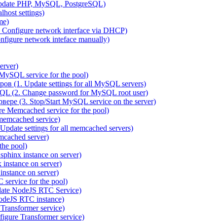
pdate PHP, MySQL, PostgreSQL)
host settings)
me)
 Configure network interface via DHCP)
figure network inteface manually)
erver)
ySQL service for the pool)
 (1. Update settings for all MySQL servers)
QL (2. Change password for MySQL root user)
ре (3. Stop/Start MySQL service on the server)
 Memcached service for the pool)
emcached service)
date settings for all memcached servers)
cached server)
the pool)
sphinx instance on server)
instance on server)
nstance on server)
service for the pool)
date NodeJS RTC Service)
odeJS RTC instance)
ransformer service)
gure Transformer service)