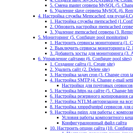
5. Смена master сервера MySQL (5. Chan
6. Удаление slave сервера MySQL (6. Rem
4. Настройка службы Memcached для пула(4.Conf
1. Настройка службы memcached (1.Confi
2. Обновить настройки memcached сервера 
3. Удаление memcached сервера (3. Remo
5. Мониторинг (5. Configure pool monitoring)
1. Настроить сервисы мониторинга (1. Con
2. Выключить сервисы мониторинга (2. Di
3. Добавить хосты для мониторинга (3. Ad
6. Управление сайтами (6. Configure pool sites)
1. Создание сайта (1. Create site)
2. Удалить сайт (2. Delete site)
3. Настройка задач cron (3. Change cron tas
4. Настройка SMTP (4. Change e-mail settin
Настройки для почтовых сервисов
5. Настройка https на сайте (5. Change https
6. Настройка резервного копирования сайт
7. Настройка NTLM-авторизации на всех са
8. Настройка xmppd|smtpd сервисов для сай
9. Настройка nginx для работы с композит
Условия работы композитного кеш
Конфигурационный файл сайта
10. Настроить опции сайта (10. Configure 