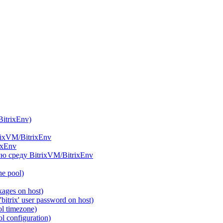
itrixEnv)
rixVM/BitrixEnv
ixEnv
ю среду BitrixVM/BitrixEnv
he pool)
ages on host)
itrix' user password on host)
l timezone)
 configuration)