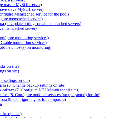
ge master MySQL server)
ove slave MySQL server)
igure Memcached service for the pool)
gure memcached service)
(2. Update settings on all memcached servers)
ve memcached server)
figure monitoring services)
sable monitoring services)
d new host(s) on monitoring)
ks on site)
gs on site)
 settings on site)
а (6. Change backup settings on site)
йтах (7. Configure NTLM auth for all sites)
та (8. Configure optional services (xmppd|smtpd) for site)
ом (9. Configure nginx for composite)
а
site options)