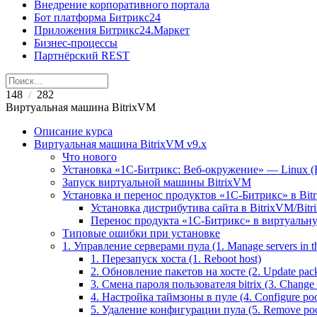
Внедрение корпоративного портала
Бот платформа Битрикс24
Приложения Битрикс24.Маркет
Бизнес-процессы
Партнёрский REST
148
282
/
Виртуальная машина BitrixVM
Описание курса
Виртуальная машина BitrixVM v9.x
Что нового
Установка «1С-Битрикс: Веб-окружение» — Linux (B
Запуск виртуальной машины BitrixVM
Установка и перенос продуктов «1С-Битрикс» в Bit
Установка дистрибутива сайта в BitrixVM/Bitr
Перенос продукта «1C-Битрикс» в виртуальну
Типовые ошибки при установке
1. Управление серверами пула (1. Manage servers in t
1. Перезапуск хоста (1. Reboot host)
2. Обновление пакетов на хосте (2. Update pack
3. Смена пароля пользователя bitrix (3. Change 'b
4. Настройка таймзоны в пуле (4. Configure poo
5. Удаление конфигурации пула (5. Remove pool