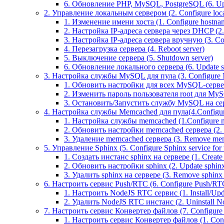
6. Обновление PHP, MySQL, PostgreSQL (6. U
2. Управление локальным сервером (2. Configure local
1. Изменение имени хоста (1. Configure hostna
2. Настройка IP-адреса сервера через DHCP (2.
3. Настройка IP-адреса сервера вручную (3. Con
4. Перезагрузка сервера (4. Reboot server)
5. Выключение сервера (5. Shutdown server)
6. Обновление локального сервера (6. Update s
3. Настройка службы MySQL для пула (3. Configure M
1. Обновить настройки для всех MySQL-серверов
2. Изменить пароль пользователя root для MyS
3. Остановить/Запустить службу MySQL на серве
4. Настройка службы Memcached для пула(4.Configure
1. Настройка службы memcached (1.Configure m
2. Обновить настройки memcached сервера (2. Up
3. Удаление memcached сервера (3. Remove mem
5. Управление Sphinx (5. Configure Sphinx service for 
1. Создать инстанс sphinx на сервере (1. Create 
2. Обновить настройки sphinx (2. Update sphinx 
3. Удалить sphinx на сервере (3. Remove sphinx i
6. Настроить сервис Push/RTC (6. Configure Push/RTC 
1. Настроить NodeJS RTC сервис (1. Install/Up
2. Удалить NodeJS RTC инстанс (2. Uninstall N
7. Настроить сервис Конвертер файлов (7. Configure T
1. Настроить сервис Конвертер файлов (1. Confi