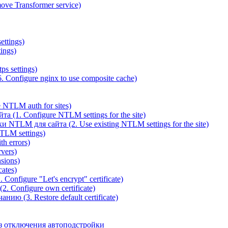
ve Transformer service)
ettings)
ings)
ps settings)
 Configure nginx to use composite cache)
NTLM auth for sites)
(1. Configure NTLM settings for the site)
NTLM для сайта (2. Use existing NTLM settings for the site)
TLM settings)
h errors)
vers)
sions)
ates)
Configure "Let's encrypt" certificate)
. Configure own certificate)
ю (3. Restore default certificate)
з отключения автоподстройки