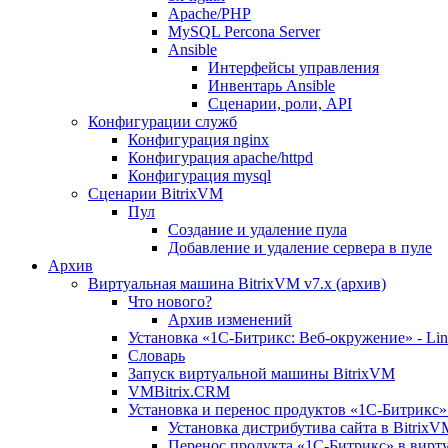
Apache/PHP
MySQL Percona Server
Ansible
Интерфейсы управления
Инвентарь Ansible
Сценарии, роли, API
Конфигурации служб
Конфигурация nginx
Конфигурация apache/httpd
Конфигурация mysql
Сценарии BitrixVM
Пул
Создание и удаление пула
Добавление и удаление сервера в пуле
Архив
Виртуальная машина BitrixVM v7.x (архив)
Что нового?
Архив изменений
Установка «1С-Битрикс: Веб-окружение» - Linu
Словарь
Запуск виртуальной машины BitrixVM
VMBitrix.CRM
Установка и перенос продуктов «1С-Битрикс» 
Установка дистрибутива сайта в BitrixV
Перенос продукта «1C-Битрикс» в вирту