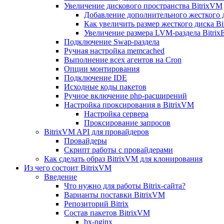
Увеличение дискового пространства BitrixVM
Добавление дополнительного жесткого 
Как увеличить размер жесткого диска Bi
Увеличение размера LVM-раздела Bitrix
Подключение Swap-раздела
Ручная настройка memcached
Выполнение всех агентов на Cron
Опции монтирования
Подключение IDE
Исходные коды пакетов
Ручное включение php-расширений
Настройка проксирования в BitrixVM
Настройка сервера
Проксирование запросов
BitrixVM API для провайдеров
Провайдеры
Скрипт работы с провайдерами
Как сделать образ BitrixVM для клонирования
Из чего состоит BitrixVM
Введение
Что нужно для работы Bitrix-сайта?
Варианты поставки BitrixVM
Репозиторий Bitrix
Состав пакетов BitrixVM
bx-nginx