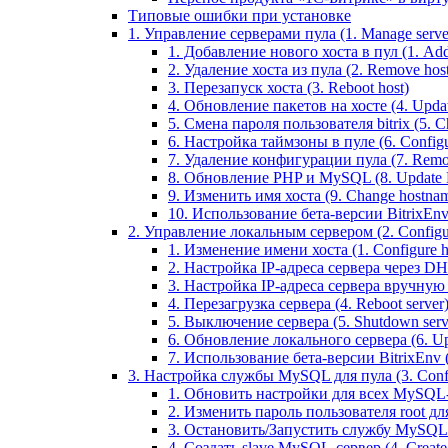
Типовые ошибки при установке
1. Управление серверами пула (1. Manage servers
1. Добавление нового хоста в пул (1. Add 
2. Удаление хоста из пула (2. Remove host
3. Перезапуск хоста (3. Reboot host)
4. Обновление пакетов на хосте (4. Updat
5. Смена пароля пользователя bitrix (5. Ch
6. Настройка таймзоны в пуле (6. Configu
7. Удаление конфигурации пула (7. Remov
8. Обновление PHP и MySQL (8. Update
9. Изменить имя хоста (9. Change hostna
10. Использование бета-версии BitrixEnv (1
2. Управление локальным сервером (2. Configure
1. Изменение имени хоста (1. Configure 
2. Настройка IP-адреса сервера через DHC
3. Настройка IP-адреса сервера вручную (
4. Перезагрузка сервера (4. Reboot server
5. Выключение сервера (5. Shutdown serv
6. Обновление локального сервера (6. Upd
7. Использование бета-версии BitrixEnv (7.
3. Настройка службы MySQL для пула (3. Config
1. Обновить настройки для всех MySQL-сер
2. Изменить пароль пользователя root дл
3. Остановить/Запустить службу MySQL на 
4. Создать slave MySQL-сервер (4. Creat