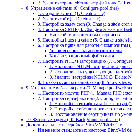
2. Удалить сервис «Конвертер файлов» (2. Remo
8. Управление сайтами (8. Configure pool sites)
1. Создание сайта (1. Create a site)
2. Удалить сайт (2. Delete a site)
3. Настройка задач cron (3. Change a site'a cron s
4. Настройка SMTP (4. Change a site's e-mail sett
Настройки для почтовых сервисов
5. Настройка https на сайте (5. Change a site's htt
6. Настройка nginx для работы с композитом (6.
Условия работы композитного кеша
Конфигурационный файл сайта
7. Настроить NTLM авторизацию (7. Configure 
1. Настроить NTLM-авторизацию для сайта 
2. Использовать существующие настройки 
3. Удалить настройки NTLM (3. Delete N
8. Показать сайты с ошибками (8. Show sites wit
9. Управление веб-серверами (9. Manage pool web ser
1. Настроить модули PHP (1. Manage PHP exten
2. Настройка сертификатов (2. Configure certific
1. Настройка сертификата Let's encrypt (1. 
2. Настройка собственного сертификата (2
3. Восстановление сертификата по умолчани
10. Фоновые задачи (10. Background pool tasks)
Дополнительные настройки BitrixVM/BitrixEnv
Изменение стандартных настроек BitrixVM бе