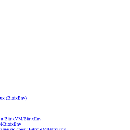
x (BitrixEnv)
в BitrixVM/BitrixEnv
M/BitrixEnv
альную среду BitrixVM/BitrixEnv