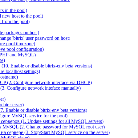
 in the pool)
new host to the pool)
 from the pool)
e packages on host)
ange 'bitrix' user password on host)
re pool timezone)
e pool configuration)
 PHP and MySQL)
me)
0. Enable or disable bitrix-env beta versions)
 localhost settings)
hostname)
P (2. Configure network interface via DHCP)
3. Configure network inteface manually)
)
er)
ate server)
 Enable or disable bitrix-env beta versions)
ure MySQL service for the pool)
веров (1. Update settings for all MySQL servers)
я MySQL (2. Change password for MySQL root user)
сервере (3. Stop/Start MySQL service on the server)
e MySQL slave)