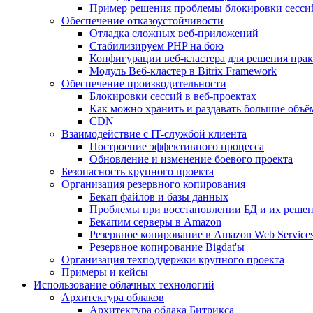
Пример решения проблемы блокировки сесси
Обеспечение отказоустойчивости
Отладка сложных веб-приложений
Стабилизируем PHP на бою
Конфигурации веб-кластера для решения прак
Модуль Веб-кластер в Bitrix Framework
Обеспечение производительности
Блокировки сессий в веб-проектах
Как можно хранить и раздавать большие объё
CDN
Взаимодействие с IT-службой клиента
Построение эффективного процесса
Обновление и изменение боевого проекта
Безопасность крупного проекта
Организация резервного копирования
Бекап файлов и базы данных
Проблемы при восстановлении БД и их реше
Бекапим серверы в Amazon
Резервное копирование в Amazon Web Service
Резервное копирование Bigdat'ы
Организация техподдержки крупного проекта
Примеры и кейсы
Использование облачных технологий
Архитектура облаков
Архитектура облака Битрикса