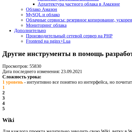
Архитектура частного облака в Амазоне
Облако Амазон
MySQL и облако
Облачные сервисы: резервное копирование, ускорен
Мониторинг облака
Дополнительно
Производительный сетевой сервер на PHP
Frontend на nginx+Lua
Другие инструменты в помощь разрабо
Просмотров: 55830
Дата последнего изменения: 23.09.2021
Сложность урока:
1 уровень
- интуитивно все понятно из интерфейса, но почитат
1
2
3
4
5
Wiki
Для каждого проекта желательно заводить свою Wiki, ветку в Wi