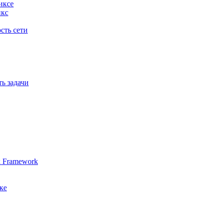
иксе
икс
сть сети
ь задачи
x Framework
ке