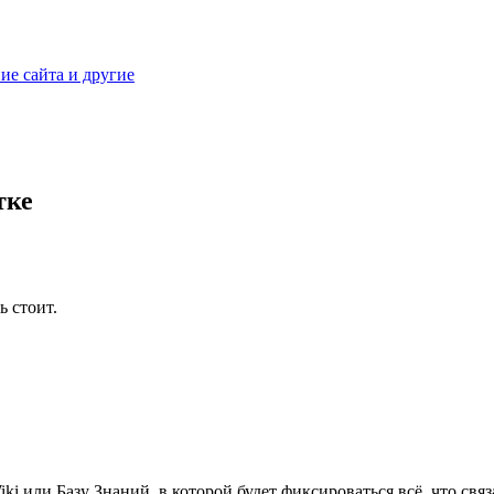
ие сайта и другие
тке
ь стоит.
ki или Базу Знаний, в которой будет фиксироваться всё, что свя