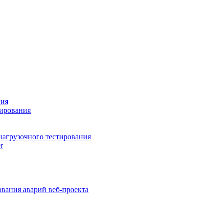
ния
тирования
нагрузочного тестирования
r
вания аварий веб-проекта