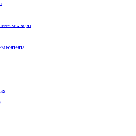
й
тических задач
мы контента
ния
s