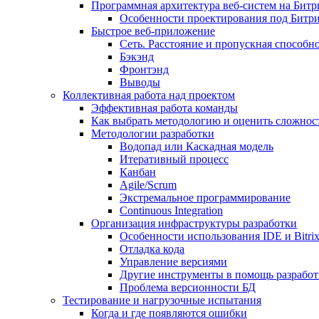
Программная архитектура веб-систем на Битр
Особенности проектирования под Битр
Быстрое веб-приложение
Сеть. Расстояние и пропускная способно
Бэкэнд
Фронтэнд
Выводы
Коллективная работа над проектом
Эффективная работа команды
Как выбрать методологию и оценить сложност
Методологии разработки
Водопад или Каскадная модель
Итеративный процесс
Канбан
Agile/Scrum
Экстремальное программирование
Continuous Integration
Организация инфраструктуры разработки
Особенности использования IDE и Bitri
Отладка кода
Управление версиями
Другие инструменты в помощь разработ
Проблема версионности БД
Тестирование и нагрузочные испытания
Когда и где появляются ошибки