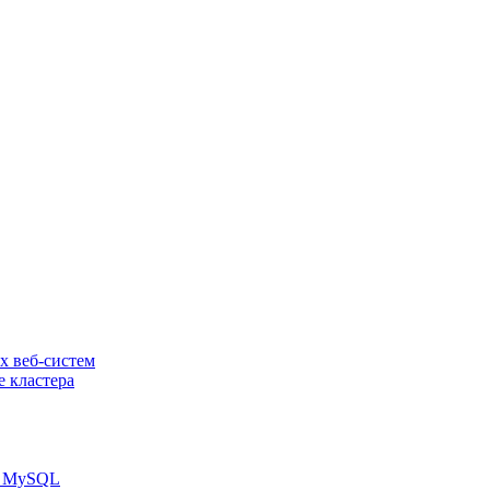
х веб-систем
е кластера
зы MySQL