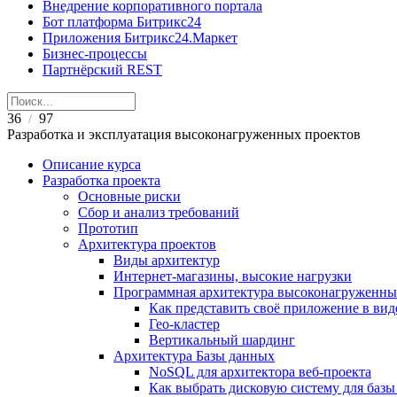
Внедрение корпоративного портала
Бот платформа Битрикс24
Приложения Битрикс24.Маркет
Бизнес-процессы
Партнёрский REST
36
97
/
Разработка и эксплуатация высоконагруженных проектов
Описание курса
Разработка проекта
Основные риски
Сбор и анализ требований
Прототип
Архитектура проектов
Виды архитектур
Интернет-магазины, высокие нагрузки
Программная архитектура высоконагруженны
Как представить своё приложение в вид
Гео-кластер
Вертикальный шардинг
Архитектура Базы данных
NoSQL для архитектора веб-проекта
Как выбрать дисковую систему для ба