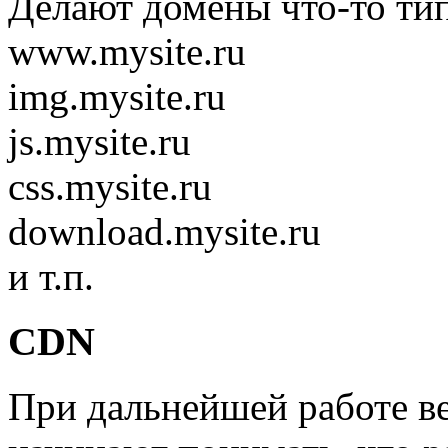
Делают домены что-то тип
www.mysite.ru
img.mysite.ru
js.mysite.ru
css.mysite.ru
download.mysite.ru
и т.п.
CDN
При дальнейшей работе в