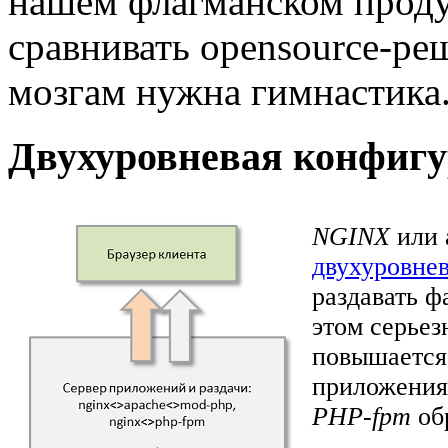
нашем флагманском проду
сравнивать opensource-ре
мозгам нужна гимнастика
Двухуровневая конфигу
NGINX
или 
двухуровне
раздавать 
этом серьез
повышается 
приложени
PHP-fpm
об