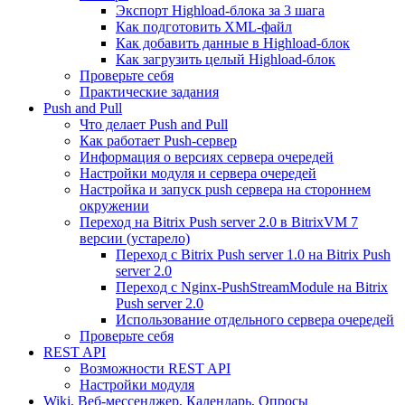
Экспорт Highload-блока за 3 шага
Как подготовить XML-файл
Как добавить данные в Highload-блок
Как загрузить целый Highload-блок
Проверьте себя
Практические задания
Push and Pull
Что делает Push and Pull
Как работает Push-сервер
Информация о версиях сервера очередей
Настройки модуля и сервера очередей
Настройка и запуск push сервера на стороннем
окружении
Переход на Bitrix Push server 2.0 в BitrixVM 7
версии (устарело)
Переход с Bitrix Push server 1.0 на Bitrix Push
server 2.0
Переход с Nginx-PushStreamModule на Bitrix
Push server 2.0
Использование отдельного сервера очередей
Проверьте себя
REST API
Возможности REST API
Настройки модуля
Wiki, Веб-мессенджер, Календарь, Опросы