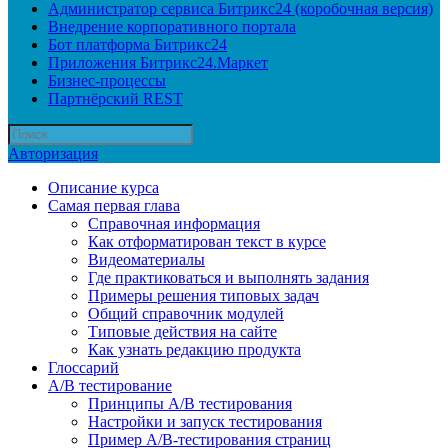
Администратор сервиса Битрикс24 (коробочная версия)
Внедрение корпоративного портала
Бот платформа Битрикс24
Приложения Битрикс24.Маркет
Бизнес-процессы
Партнёрский REST
Авторизация
Описание курса
Самая первая глава
Справочная информация
Как отформатирован текст в курсе
Видеоматериалы
Где практиковаться и выполнять задания
Примеры решения типовых задач
Общий справочник модулей
Типовые действия на сайте
Как узнать редакцию продукта
Глоссарий
A/B тестирование
Принципы A/B тестирования
Настройки и запуск тестирования
Пример A/B-тестирования страниц