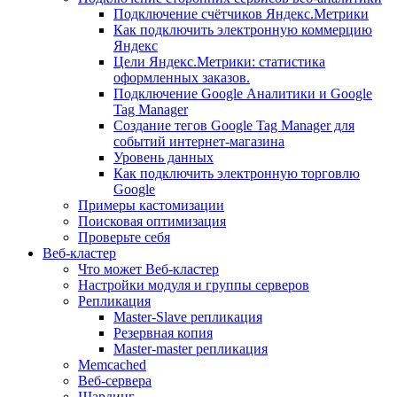
Подключение счётчиков Яндекс.Метрики
Как подключить электронную коммерцию
Яндекс
Цели Яндекс.Метрики: статистика
оформленных заказов.
Подключение Google Аналитики и Google
Tag Manager
Создание тегов Google Tag Manager для
событий интернет-магазина
Уровень данных
Как подключить электронную торговлю
Google
Примеры кастомизации
Поисковая оптимизация
Проверьте себя
Веб-кластер
Что может Веб-кластер
Настройки модуля и группы серверов
Репликация
Master-Slave репликация
Резервная копия
Master-master репликация
Memcached
Веб-сервера
Шардинг