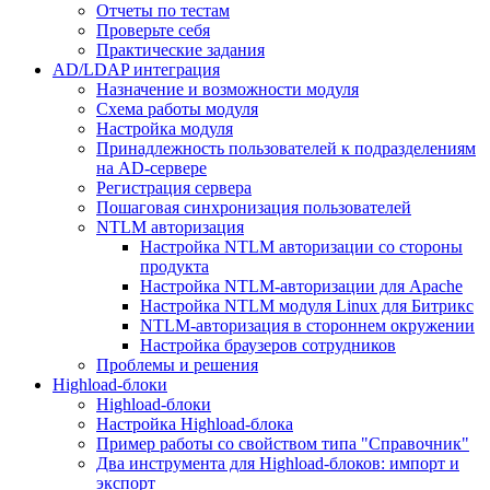
Отчеты по тестам
Проверьте себя
Практические задания
AD/LDAP интеграция
Назначение и возможности модуля
Схема работы модуля
Настройка модуля
Принадлежность пользователей к подразделениям
на AD-сервере
Регистрация сервера
Пошаговая синхронизация пользователей
NTLM авторизация
Настройка NTLM авторизации со стороны
продукта
Настройка NTLM-авторизации для Apache
Настройка NTLM модуля Linux для Битрикс
NTLM-авторизация в стороннем окружении
Настройка браузеров сотрудников
Проблемы и решения
Highload-блоки
Highload-блоки
Настройка Highload-блока
Пример работы со свойством типа "Справочник"
Два инструмента для Highload-блоков: импорт и
экспорт