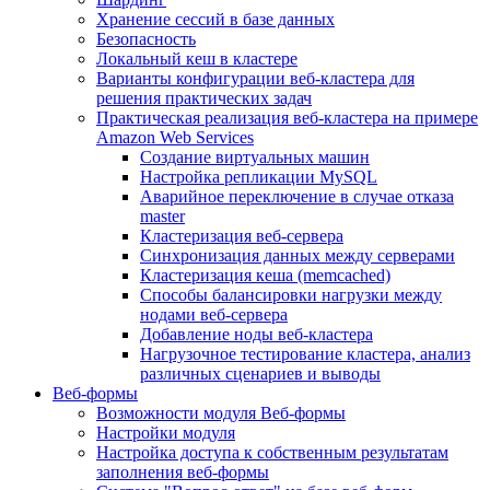
Хранение сессий в базе данных
Безопасность
Локальный кеш в кластере
Варианты конфигурации веб-кластера для
решения практических задач
Практическая реализация веб-кластера на примере
Amazon Web Services
Создание виртуальных машин
Настройка репликации MySQL
Аварийное переключение в случае отказа
master
Кластеризация веб-сервера
Синхронизация данных между серверами
Кластеризация кеша (memcached)
Способы балансировки нагрузки между
нодами веб-сервера
Добавление ноды веб-кластера
Нагрузочное тестирование кластера, анализ
различных сценариев и выводы
Веб-формы
Возможности модуля Веб-формы
Настройки модуля
Настройка доступа к собственным результатам
заполнения веб-формы