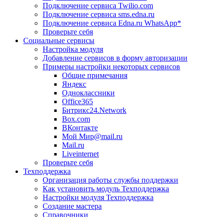
Подключение сервиса Twilio.com
Подключение сервиса sms.edna.ru
Подключение сервиса Edna.ru WhatsApp*
Проверьте себя
Социальные сервисы
Настройка модуля
Добавление сервисов в форму авторизации
Примеры настройки некоторых сервисов
Общие примечания
Яндекс
Одноклассники
Office365
Битрикс24.Network
Box.com
ВКонтакте
Мой Мир@mail.ru
Mail.ru
Liveinternet
Проверьте себя
Техподдержка
Организация работы службы поддержки
Как установить модуль Техподдержка
Настройки модуля Техподдержка
Создание мастера
Справочники