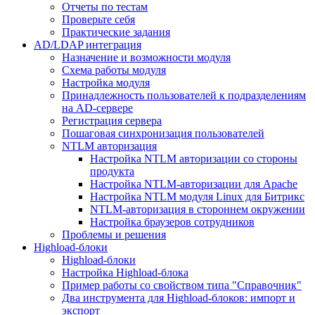
Отчеты по тестам
Проверьте себя
Практические задания
AD/LDAP интеграция
Назначение и возможности модуля
Схема работы модуля
Настройка модуля
Принадлежность пользователей к подразделениям
на AD-сервере
Регистрация сервера
Пошаговая синхронизация пользователей
NTLM авторизация
Настройка NTLM авторизации со стороны
продукта
Настройка NTLM-авторизации для Apache
Настройка NTLM модуля Linux для Битрикс
NTLM-авторизация в стороннем окружении
Настройка браузеров сотрудников
Проблемы и решения
Highload-блоки
Highload-блоки
Настройка Highload-блока
Пример работы со свойством типа "Справочник"
Два инструмента для Highload-блоков: импорт и
экспорт