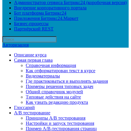
Администратор сервиса Битрикс24 (коробочная версия)
Внедрение корпоративного портала
Бот платформа Битрикс24
Приложения Битрикс24.Маркет
Бизнес-процессы
Партнёрский REST
Авторизация
Описание курса
Самая первая глава
Справочная информация
Как отформатирован текст в курсе
Видеоматериалы
Где практиковаться и выполнять задания
Примеры решения типовых задач
Общий справочник модулей
Типовые действия на сайте
Как узнать редакцию продукта
Глоссарий
A/B тестирование
Принципы A/B тестирования
Настройки и запуск тестирования
Пример A/B-тестирования страниц