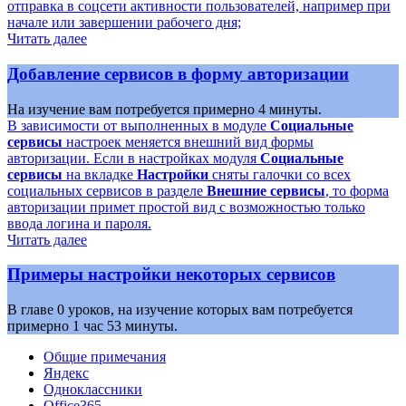
отправка в соцсети активности пользователей, например при
начале или завершении рабочего дня;
Читать далее
Добавление сервисов в форму авторизации
На изучение вам потребуется примерно 4 минуты.
В зависимости от выполненных в модуле
Социальные
сервисы
настроек меняется внешний вид формы
авторизации. Если в настройках модуля
Социальные
сервисы
на вкладке
Настройки
сняты галочки со всех
социальных сервисов в разделе
Внешние сервисы
, то форма
авторизации примет простой вид c возможностью только
ввода логина и пароля.
Читать далее
Примеры настройки некоторых сервисов
В главе 0 уроков, на изучение которых вам потребуется
примерно 1 час 53 минуты.
Общие примечания
Яндекс
Одноклассники
Office365