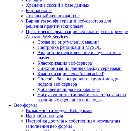
Хранение сессий в базе данных
Безопасность
Локальный кеш в кластере
Варианты конфигурации веб-кластера для
решения практических задач
Практическая реализация веб-кластера на примере
Amazon Web Services
Создание виртуальных машин
Настройка репликации MySQL
Аварийное переключение в случае отказа
master
Кластеризация веб-сервера
Синхронизация данных между серверами
Кластеризация кеша (memcached)
Способы балансировки нагрузки между
нодами веб-сервера
Добавление ноды веб-кластера
Нагрузочное тестирование кластера, анализ
различных сценариев и выводы
Веб-формы
Возможности модуля Веб-формы
Настройки модуля
Настройка доступа к собственным результатам
заполнения веб-формы