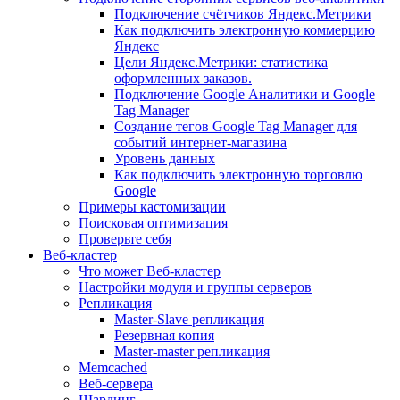
Подключение счётчиков Яндекс.Метрики
Как подключить электронную коммерцию
Яндекс
Цели Яндекс.Метрики: статистика
оформленных заказов.
Подключение Google Аналитики и Google
Tag Manager
Создание тегов Google Tag Manager для
событий интернет-магазина
Уровень данных
Как подключить электронную торговлю
Google
Примеры кастомизации
Поисковая оптимизация
Проверьте себя
Веб-кластер
Что может Веб-кластер
Настройки модуля и группы серверов
Репликация
Master-Slave репликация
Резервная копия
Master-master репликация
Memcached
Веб-сервера
Шардинг