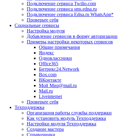
Подключение сервиса Twilio.com
Подключение сервиса sms.edna.ru
Подключение сервиса Edna.ru WhatsApp*
Проверьте себя
Социальные сервисы
Настройка модуля
Добавление сервисов в форму авторизации
Примеры настройки некоторых сервисов
Общие примечания
Яндекс
Одноклассники
Office365
Битрикс24.Network
Box.com
ВКонтакте
Мой Мир@mail.ru
Mail.ru
Liveinternet
Проверьте себя
Техподдержка
Организация работы службы поддержки
Как установить модуль Техподдержка
Настройки модуля Техподдержка
Создание мастера
Справочники