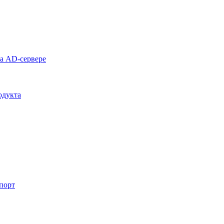
на AD-сервере
одукта
спорт