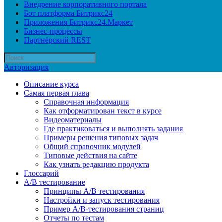
Внедрение корпоративного портала
Бот платформа Битрикс24
Приложения Битрикс24.Маркет
Бизнес-процессы
Партнёрский REST
Авторизация
Описание курса
Самая первая глава
Справочная информация
Как отформатирован текст в курсе
Видеоматериалы
Где практиковаться и выполнять задания
Примеры решения типовых задач
Общий справочник модулей
Типовые действия на сайте
Как узнать редакцию продукта
Глоссарий
A/B тестирование
Принципы A/B тестирования
Настройки и запуск тестирования
Пример A/B-тестирования страниц
Отчеты по тестам