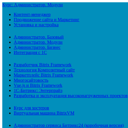
Курс: Администратор. Модули
Контент-менеджер
Продвижение сайта и Маркетинг
Установка и настройка
Администратор. Базовый
Администратор. Модули
Администратор. Бизнес
Интеграция с 1С
Разработчик Bitrix Framework
Технология Композитный сайт
Маркетплейс Bitrix Framework
Многосайтовость
Vue.js и Bitrix Framework
1С-Битрикс: Энтерпрайз
Разработка и эксплуатация высоконагруженных проектов
Курс для хостеров
Виртуальная машина BitrixVM
Администратор сервиса Битрикс24 (коробочная версия)