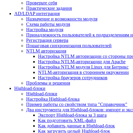
Проверьте себя
Практические задания
AD/LDAP интеграция
Назначение и возможности модуля
Схема работы модуля
Настройка модуля
Принадлежность пользователей к подразделениям 
Регистрация сервера
Пошаговая синхронизация пользователей
NTLM авторизация
Настройка NTLM авторизации со стороны пр
Настройка NTLM-авторизации для Apache
Настройка NTLM модуля Linux для Битрикс
NTLM-авторизация в стороннем окружении
Настройка браузеров сотрудников
Проблемы и решения
Highload-блоки
Highload-блоки
Настройка Highload-блока
Пример работы со свойством типа "Справочник"
Два инструмента для Highload-блоков: импорт и эк
Экспорт Highload-блока за 3 шага
Как подготовить XML-файл
Как добавить данные в Highload-блок
Как загрузить целый Highload-блок