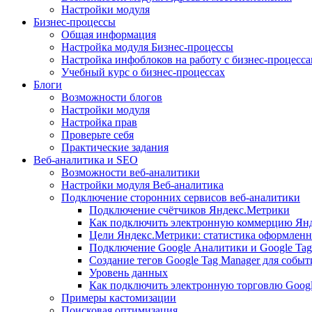
Настройки модуля
Бизнес-процессы
Общая информация
Настройка модуля Бизнес-процессы
Настройка инфоблоков на работу с бизнес-процесс
Учебный курс о бизнес-процессах
Блоги
Возможности блогов
Настройки модуля
Настройка прав
Проверьте себя
Практические задания
Веб-аналитика и SEO
Возможности веб-аналитики
Настройки модуля Веб-аналитика
Подключение сторонних сервисов веб-аналитики
Подключение счётчиков Яндекс.Метрики
Как подключить электронную коммерцию Ян
Цели Яндекс.Метрики: статистика оформленн
Подключение Google Аналитики и Google Tag
Создание тегов Google Tag Manager для собы
Уровень данных
Как подключить электронную торговлю Goog
Примеры кастомизации
Поисковая оптимизация