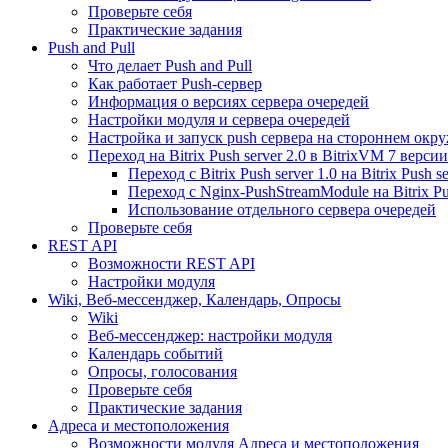
Проверьте себя
Практические задания
Push and Pull
Что делает Push and Pull
Как работает Push-сервер
Информация о версиях сервера очередей
Настройки модуля и сервера очередей
Настройка и запуск push сервера на стороннем окр
Переход на Bitrix Push server 2.0 в BitrixVM 7 версии
Переход с Bitrix Push server 1.0 на Bitrix Push se
Переход с Nginx-PushStreamModule на Bitrix Pus
Использование отдельного сервера очередей
Проверьте себя
REST API
Возможности REST API
Настройки модуля
Wiki, Веб-мессенджер, Календарь, Опросы
Wiki
Веб-мессенджер: настройки модуля
Календарь событий
Опросы, голосования
Проверьте себя
Практические задания
Адреса и местоположения
Возможности модуля Адреса и местоположения