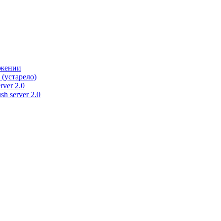
ужении
 (устарело)
rver 2.0
h server 2.0