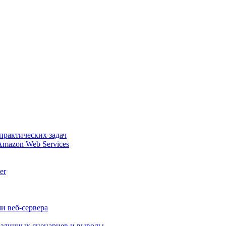
практических задач
Amazon Web Services
er
и веб-сервера
различных сценариев и выводы