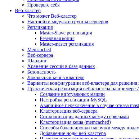
Проверьте себя
Веб-кластер
Что может Веб-кластер
Настройки модуля и группы серверов
Репликация
Master-Slave репликация
Резервная копия
Master-master репликация
Memcached
Веб-сервера
Шардинг
Хранение сессий в базе данных
Безопасность
Локальный кеш в кластере
Варианты конфигурации веб-кластера для решения 
Практическая реализация веб-кластера на примере 
Создание виртуальных машин
Настройка репликации MySQL
Аварийное переключение в случае отказа mast
Кластеризация веб-сервера
Синхронизация данных между серверами
Кластеризация кеша (memcached)
Способы балансировки нагрузки между нодам
Добавление ноды веб-кластера
Нагрузочное тестирование кластера, анализ 