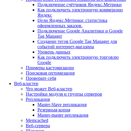
Подключение счётчиков Яндекс.Метрики
Как подключить электронную коммерцию
Яндекс
Цели Яндекс.Метрики: статистика
оформленных заказов.
Подключение Google Аналитики и Google
Tag Manager
Создание тегов Google Tag Manager для
событий интернет-магазина
Уровень данных
Как подключить электронную торговлю
Google
Примеры кастомизации
Поисковая оптимизация
Проверьте себя
Веб-кластер
Что может Веб-кластер
Настройки модуля и группы серверов
Репликация
Master-Slave репликация
Резервная копия
Master-master репликация
Memcached
Веб-сервера
Шардинг