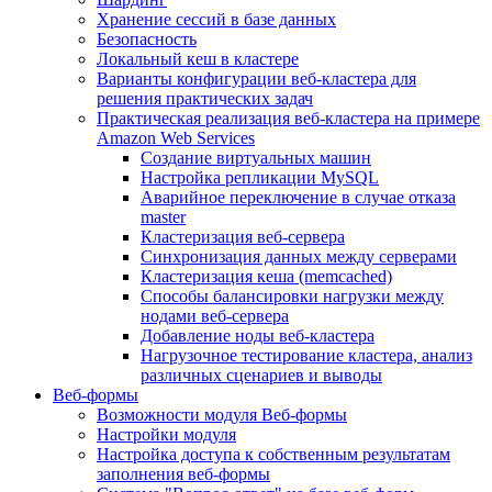
Хранение сессий в базе данных
Безопасность
Локальный кеш в кластере
Варианты конфигурации веб-кластера для
решения практических задач
Практическая реализация веб-кластера на примере
Amazon Web Services
Создание виртуальных машин
Настройка репликации MySQL
Аварийное переключение в случае отказа
master
Кластеризация веб-сервера
Синхронизация данных между серверами
Кластеризация кеша (memcached)
Способы балансировки нагрузки между
нодами веб-сервера
Добавление ноды веб-кластера
Нагрузочное тестирование кластера, анализ
различных сценариев и выводы
Веб-формы
Возможности модуля Веб-формы
Настройки модуля
Настройка доступа к собственным результатам
заполнения веб-формы