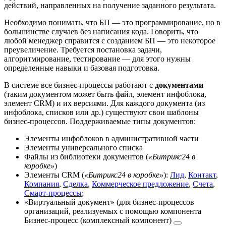
действий, направленных на получение заданного результата.
Необходимо понимать, что БП — это программирование, но в
большинстве случаев без написания кода. Говорить, что
любой менеджер справится с созданием БП — это некоторое
преувеличение. Требуется постановка задачи,
алгоритмирование, тестирование — для этого нужны
определенные навыки и базовая подготовка.
В системе все бизнес-процессы работают с
документами
(таким документом может быть файл, элемент инфоблока,
элемент CRM) и их версиями. Для каждого документа (из
инфоблока, списков или др.) существуют свои шаблоны
бизнес-процессов. Поддерживаемые типы документов:
Элементы инфоблоков в административной части
Элементы универсального списка
Файлы из библиотеки документов (
«Битрикс24 в
коробке»
)
Элементы CRM (
«Битрикс24 в коробке»
):
Лид
,
Контакт
,
Компания
,
Сделка
,
Коммерческое предложение
,
Счета
,
Смарт-процессы
;
«Виртуальный документ» (для бизнес-процессов
организаций, реализуемых с помощью компонента
Бизнес-процесс (комплексный компонент)