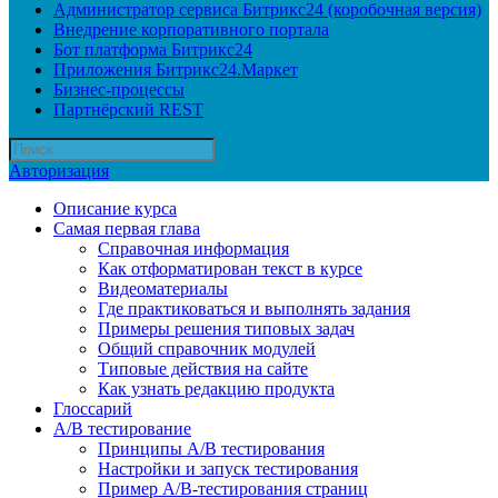
Администратор сервиса Битрикс24 (коробочная версия)
Внедрение корпоративного портала
Бот платформа Битрикс24
Приложения Битрикс24.Маркет
Бизнес-процессы
Партнёрский REST
Авторизация
Описание курса
Самая первая глава
Справочная информация
Как отформатирован текст в курсе
Видеоматериалы
Где практиковаться и выполнять задания
Примеры решения типовых задач
Общий справочник модулей
Типовые действия на сайте
Как узнать редакцию продукта
Глоссарий
A/B тестирование
Принципы A/B тестирования
Настройки и запуск тестирования
Пример A/B-тестирования страниц