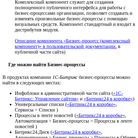
Комплексный компонент служит для создания
полноценного публичного интерфейса для работы с
бизнес-процессами организации, позволяет создавать и
изменять произвольные бизнес-процессы с помощью
визуальных средств. Компонент стандартный и входит в
дистрибутив модуля.
Описание компонента «Бизнес-процесс (комплексный
компонент)» в пользовательской документации.
в
публичной части сайта)
Где можно найти Бизнес-процессы
В продуктах компании
1С-Битрикс
бизнес-процессы можно
найти в следующих местах:
Инфоблоки в административной части сайта (
«1С-
Битрикс: Управление сайтом»
и
«Битрикс24 в коробке»
)
Универсальные списки (
«Битрикс24 в коробке»
,
Сервисы > Списки
)
Процессы в ленте новостей (
«Битрикс24 в коробке»
,
Автоматизация > Бизнес-процессы > Процессы в ленте
новостей
)
Битрикс24.Диск (
«Битрикс24 в коробке»
,
Автоматизация > Бизнес-процессы > Процессы в Общем