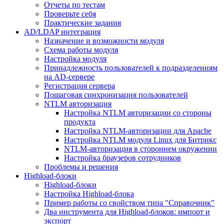
Отчеты по тестам
Проверьте себя
Практические задания
AD/LDAP интеграция
Назначение и возможности модуля
Схема работы модуля
Настройка модуля
Принадлежность пользователей к подразделениям
на AD-сервере
Регистрация сервера
Пошаговая синхронизация пользователей
NTLM авторизация
Настройка NTLM авторизации со стороны
продукта
Настройка NTLM-авторизации для Apache
Настройка NTLM модуля Linux для Битрикс
NTLM-авторизация в стороннем окружении
Настройка браузеров сотрудников
Проблемы и решения
Highload-блоки
Highload-блоки
Настройка Highload-блока
Пример работы со свойством типа "Справочник"
Два инструмента для Highload-блоков: импорт и
экспорт