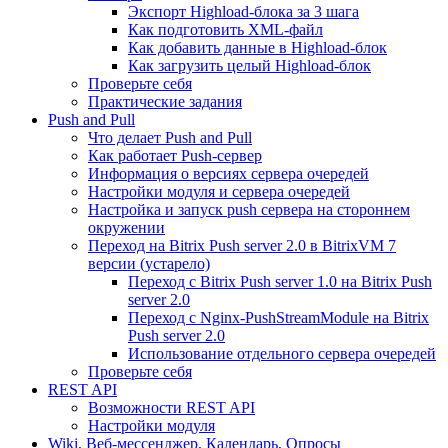
Экспорт Highload-блока за 3 шага
Как подготовить XML-файл
Как добавить данные в Highload-блок
Как загрузить целый Highload-блок
Проверьте себя
Практические задания
Push and Pull
Что делает Push and Pull
Как работает Push-сервер
Информация о версиях сервера очередей
Настройки модуля и сервера очередей
Настройка и запуск push сервера на стороннем
окружении
Переход на Bitrix Push server 2.0 в BitrixVM 7
версии (устарело)
Переход с Bitrix Push server 1.0 на Bitrix Push
server 2.0
Переход с Nginx-PushStreamModule на Bitrix
Push server 2.0
Использование отдельного сервера очередей
Проверьте себя
REST API
Возможности REST API
Настройки модуля
Wiki, Веб-мессенджер, Календарь, Опросы