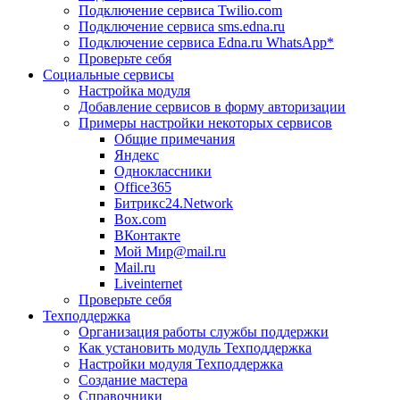
Подключение сервиса Twilio.com
Подключение сервиса sms.edna.ru
Подключение сервиса Edna.ru WhatsApp*
Проверьте себя
Социальные сервисы
Настройка модуля
Добавление сервисов в форму авторизации
Примеры настройки некоторых сервисов
Общие примечания
Яндекс
Одноклассники
Office365
Битрикс24.Network
Box.com
ВКонтакте
Мой Мир@mail.ru
Mail.ru
Liveinternet
Проверьте себя
Техподдержка
Организация работы службы поддержки
Как установить модуль Техподдержка
Настройки модуля Техподдержка
Создание мастера
Справочники