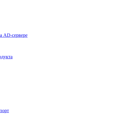
на AD-сервере
одукта
спорт