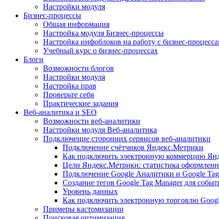
Настройки модуля
Бизнес-процессы
Общая информация
Настройка модуля Бизнес-процессы
Настройка инфоблоков на работу с бизнес-процесс
Учебный курс о бизнес-процессах
Блоги
Возможности блогов
Настройки модуля
Настройка прав
Проверьте себя
Практические задания
Веб-аналитика и SEO
Возможности веб-аналитики
Настройки модуля Веб-аналитика
Подключение сторонних сервисов веб-аналитики
Подключение счётчиков Яндекс.Метрики
Как подключить электронную коммерцию Ян
Цели Яндекс.Метрики: статистика оформленн
Подключение Google Аналитики и Google Tag
Создание тегов Google Tag Manager для собы
Уровень данных
Как подключить электронную торговлю Goog
Примеры кастомизации
Поисковая оптимизация