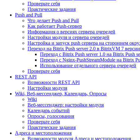
Проверьте себя
Практические задания
Push and Pull
Что делает Push and Pull
Как работает Push-сервер
Информация о версиях сервера очередей
Настройки модуля и сервера очередей
Настройка и запуск push сервера на стороннем окр
Переход на Bitrix Push server 2.0 в BitrixVM 7 версии
Переход с Bitrix Push server 1.0 на Bitrix Push se
Переход с Nginx-PushStreamModule на Bitrix Pus
Использование отдельного сервера очередей
Проверьте себя
REST API
Возможности REST API
Настройки модуля
Wiki, Веб-мессенджер, Календарь, Опросы
Wiki
Веб-мессенджер: настройки модуля
Календарь событий
Опросы, голосования
Проверьте себя
Практические задания
Адреса и местоположения
Возможности модуля Адреса и местоположения