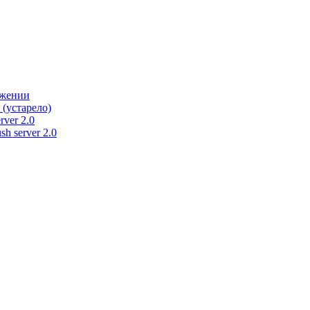
ужении
 (устарело)
rver 2.0
h server 2.0