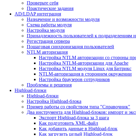
Проверьте себя
Практические задания
AD/LDAP интеграция
Назначение и возможности модуля
Схема работы модуля
Настройка модуля
Принадлежность пользователей к подразделениям 
Регистрация сервера
Пошаговая синхронизация пользователей
NTLM авторизация
Настройка NTLM авторизации со стороны пр
Настройка NTLM-авторизации для Apache
Настройка NTLM модуля Linux для Битрикс
NTLM-авторизация в стороннем окружении
Настройка браузеров сотрудников
Проблемы и решения
Highload-блоки
Highload-блоки
Настройка Highload-блока
Пример работы со свойством типа "Справочник"
Два инструмента для Highload-блоков: импорт и эк
Экспорт Highload-блока за 3 шага
Как подготовить XML-файл
Как добавить данные в Highload-блок
Как загрузить целый Highload-блок