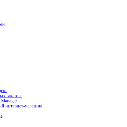
ами
декс
ых заказов.
 Manager
тий интернет-магазина
le