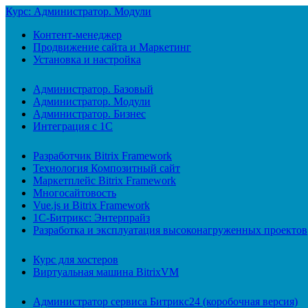
Курс: Администратор. Модули
Контент-менеджер
Продвижение сайта и Маркетинг
Установка и настройка
Администратор. Базовый
Администратор. Модули
Администратор. Бизнес
Интеграция с 1С
Разработчик Bitrix Framework
Технология Композитный сайт
Маркетплейс Bitrix Framework
Многосайтовость
Vue.js и Bitrix Framework
1С-Битрикс: Энтерпрайз
Разработка и эксплуатация высоконагруженных проектов
Курс для хостеров
Виртуальная машина BitrixVM
Администратор сервиса Битрикс24 (коробочная версия)