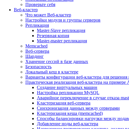
Проверьте себя
Веб-кластер
Что может Веб-кластер
Настройки модуля и группы серверов
Репликация
Master-Slave репликация
Резервная копия
Master-master репликация
Memcached
Веб-сервера
Шардинг
Хранение сессий в базе данных
Безопасность
Локальный кеш в кластере
Варианты конфигурации веб-кластера для решения 
Практическая реализация веб-кластера на примере 
Создание виртуальных машин
Настройка репликации MySQL
Аварийное переключение в случае отказа mast
Кластеризация веб-сервера
Синхронизация данных между серверами
Кластеризация кеша (memcached)
Способы балансировки нагрузки между нодам
Добавление ноды веб-кластера
Нагрузочное тестирование кластера, анализ 