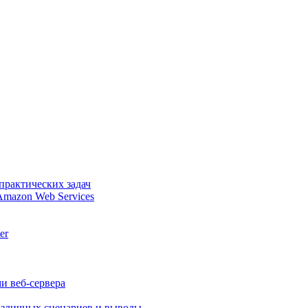
практических задач
Amazon Web Services
er
и веб-сервера
различных сценариев и выводы