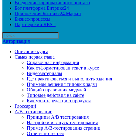
Внедрение корпоративного портала
Бот платформа Битрикс24
Приложения Битрикс24.Маркет
Бизнес-процессы
Партнёрский REST
Авторизация
Описание курса
Самая первая глава
Справочная информация
Как отформатирован текст в курсе
Видеоматериалы
Где практиковаться и выполнять задания
Примеры решения типовых задач
Общий справочник модулей
Типовые действия на сайте
Как узнать редакцию продукта
Глоссарий
A/B тестирование
Принципы A/B тестирования
Настройки и запуск тестирования
Пример A/B-тестирования страниц
Отчеты по тестам