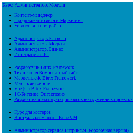
Курс: Администратор. Модули
Контент-менеджер
Продвижение сайта и Маркетинг
Установка и настройка
Администратор. Базовый
Администратор. Модули
Администратор. Бизнес
Интеграция с 1С
Разработчик Bitrix Framework
Технология Композитный сайт
Маркетплейс Bitrix Framework
Многосайтовость
Vue.js и Bitrix Framework
1С-Битрикс: Энтерпрайз
Разработка и эксплуатация высоконагруженных проектов
Курс для хостеров
Виртуальная машина BitrixVM
Администратор сервиса Битрикс24 (коробочная версия)