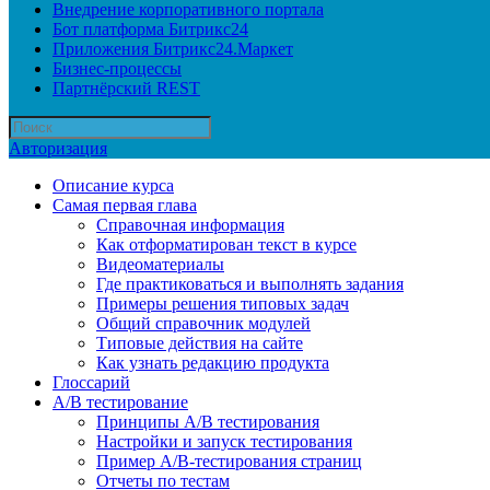
Внедрение корпоративного портала
Бот платформа Битрикс24
Приложения Битрикс24.Маркет
Бизнес-процессы
Партнёрский REST
Авторизация
Описание курса
Самая первая глава
Справочная информация
Как отформатирован текст в курсе
Видеоматериалы
Где практиковаться и выполнять задания
Примеры решения типовых задач
Общий справочник модулей
Типовые действия на сайте
Как узнать редакцию продукта
Глоссарий
A/B тестирование
Принципы A/B тестирования
Настройки и запуск тестирования
Пример A/B-тестирования страниц
Отчеты по тестам