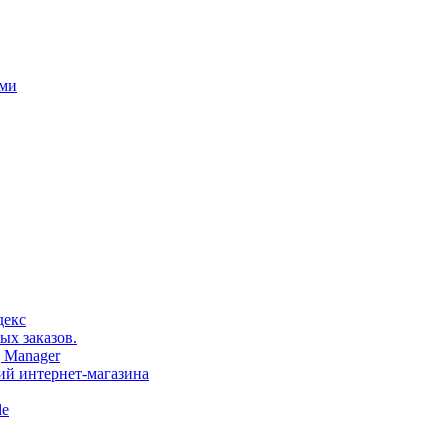
ами
декс
ых заказов.
 Manager
тий интернет-магазина
le