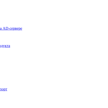
на AD-сервере
одукта
спорт