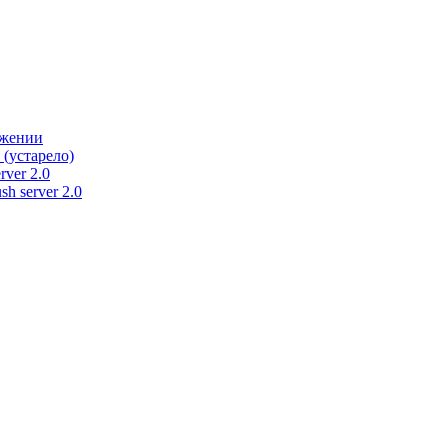
ужении
 (устарело)
rver 2.0
h server 2.0