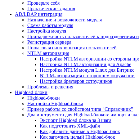
Проверьте себя
Практические задания
AD/LDAP интеграция
Назначение и возможности модуля
Схема работы модуля
Настройка модуля
Принадлежность пользователей к подразделениям 
Регистрация сервера
Пошаговая синхронизация пользователей
NTLM авторизация
Настройка NTLM авторизации со стороны пр
Настройка NTLM-авторизации для Apache
Настройка NTLM модуля Linux для Битрикс
NTLM-авторизация в стороннем окружении
Настройка браузеров сотрудников
Проблемы и решения
Highload-блоки
Highload-блоки
Настройка Highload-блока
Пример работы со свойством типа "Справочник"
Два инструмента для Highload-блоков: импорт и эк
Экспорт Highload-блока за 3 шага
Как подготовить XML-файл
Как добавить данные в Highload-блок
Как загрузить целый Highload-блок