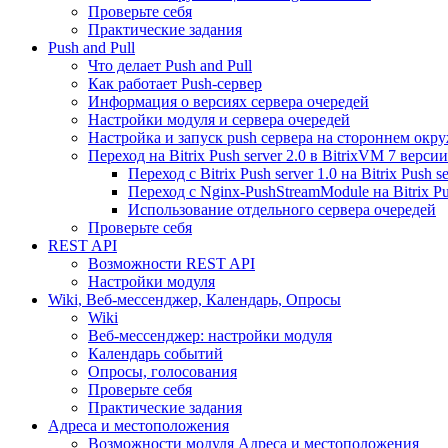
Проверьте себя
Практические задания
Push and Pull
Что делает Push and Pull
Как работает Push-сервер
Информация о версиях сервера очередей
Настройки модуля и сервера очередей
Настройка и запуск push сервера на стороннем окр
Переход на Bitrix Push server 2.0 в BitrixVM 7 версии
Переход с Bitrix Push server 1.0 на Bitrix Push se
Переход с Nginx-PushStreamModule на Bitrix Pus
Использование отдельного сервера очередей
Проверьте себя
REST API
Возможности REST API
Настройки модуля
Wiki, Веб-мессенджер, Календарь, Опросы
Wiki
Веб-мессенджер: настройки модуля
Календарь событий
Опросы, голосования
Проверьте себя
Практические задания
Адреса и местоположения
Возможности модуля Адреса и местоположения