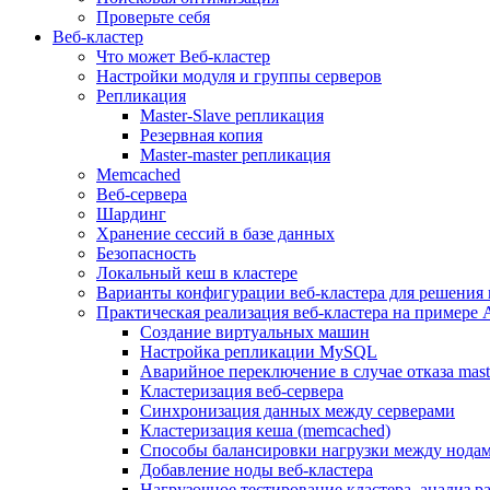
Проверьте себя
Веб-кластер
Что может Веб-кластер
Настройки модуля и группы серверов
Репликация
Master-Slave репликация
Резервная копия
Master-master репликация
Memcached
Веб-сервера
Шардинг
Хранение сессий в базе данных
Безопасность
Локальный кеш в кластере
Варианты конфигурации веб-кластера для решения 
Практическая реализация веб-кластера на примере 
Создание виртуальных машин
Настройка репликации MySQL
Аварийное переключение в случае отказа mast
Кластеризация веб-сервера
Синхронизация данных между серверами
Кластеризация кеша (memcached)
Способы балансировки нагрузки между нодам
Добавление ноды веб-кластера
Нагрузочное тестирование кластера, анализ 