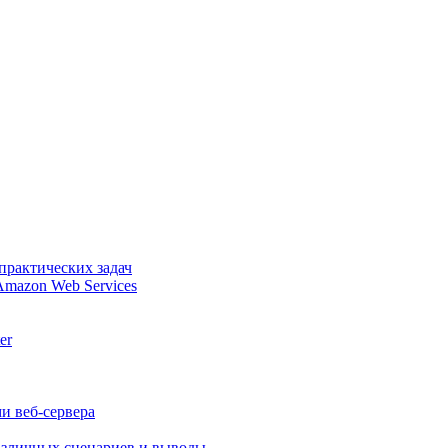
практических задач
Amazon Web Services
er
и веб-сервера
различных сценариев и выводы