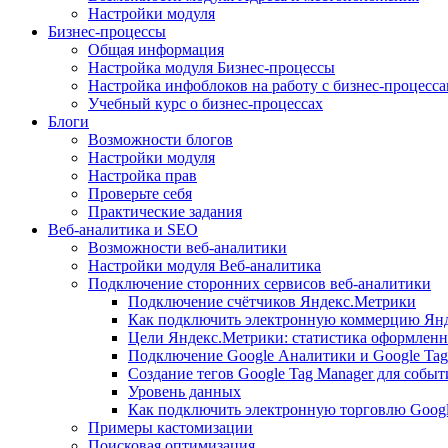
Настройки модуля
Бизнес-процессы
Общая информация
Настройка модуля Бизнес-процессы
Настройка инфоблоков на работу с бизнес-процесс
Учебный курс о бизнес-процессах
Блоги
Возможности блогов
Настройки модуля
Настройка прав
Проверьте себя
Практические задания
Веб-аналитика и SEO
Возможности веб-аналитики
Настройки модуля Веб-аналитика
Подключение сторонних сервисов веб-аналитики
Подключение счётчиков Яндекс.Метрики
Как подключить электронную коммерцию Ян
Цели Яндекс.Метрики: статистика оформленн
Подключение Google Аналитики и Google Tag
Создание тегов Google Tag Manager для собы
Уровень данных
Как подключить электронную торговлю Goog
Примеры кастомизации
Поисковая оптимизация