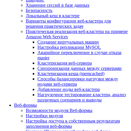
Хранение сессий в базе данных
Безопасность
Локальный кеш в кластере
Варианты конфигурации веб-кластера для
решения практических задач
Практическая реализация веб-кластера на примере
Amazon Web Services
Создание виртуальных машин
Настройка репликации MySQL
Аварийное переключение в случае отказа
master
Кластеризация веб-сервера
Синхронизация данных между серверами
Кластеризация кеша (memcached)
Способы балансировки нагрузки между
нодами веб-сервера
Добавление ноды веб-кластера
Нагрузочное тестирование кластера, анализ
различных сценариев и выводы
Веб-формы
Возможности модуля Веб-формы
Настройки модуля
Настройка доступа к собственным результатам
заполнения веб-формы