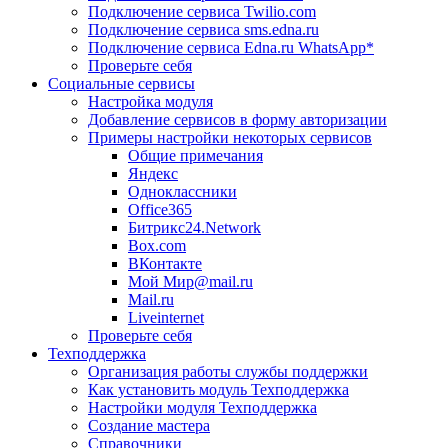
Подключение сервиса Twilio.com
Подключение сервиса sms.edna.ru
Подключение сервиса Edna.ru WhatsApp*
Проверьте себя
Социальные сервисы
Настройка модуля
Добавление сервисов в форму авторизации
Примеры настройки некоторых сервисов
Общие примечания
Яндекс
Одноклассники
Office365
Битрикс24.Network
Box.com
ВКонтакте
Мой Мир@mail.ru
Mail.ru
Liveinternet
Проверьте себя
Техподдержка
Организация работы службы поддержки
Как установить модуль Техподдержка
Настройки модуля Техподдержка
Создание мастера
Справочники