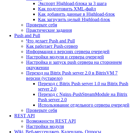
Экспорт Highload-блока за 3 шага
Как подготовить XML-файл
Как добавить данные в Highload-блок
Как загрузить целый Highload-блок
Проверьте себя
Практические задания
Push and Pull
Что делает Push and Pull
Как работает Push-сервер
Информация о версиях сервера очередей
Настройки модуля и сервера очередей
Настройка и запуск push сервера на стороннем
окружении
Переход на Bitrix Push server 2.0 в BitrixVM 7
версии (устарело)
Переход с Bitrix Push server 1.0 на Bitrix Push
server 2.0
Переход с Nginx-PushStreamModule на Bitrix
Push server 2.0
Использование отдельного сервера очередей
Проверьте себя
REST API
Возможности REST API
Настройки модуля
Wiki, Веб-мессенджер, Календарь, Опросы