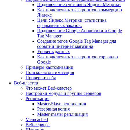
Подключение счётчиков Яндекс.Метрики
Как подключить электронную коммерцию
Яндекс
Цели Яндекс.Метрики: статистика
оформленных заказов.
Подключение Google Аналитики и Google
Tag Manager
Создание тегов Google Tag Manager для
событий интернет-магазина
Уровень данных
Как подключить электронную торговлю
Google
Примеры кастомизации
Поисковая оптимизация
Проверьте себя
Веб-кластер
Что может Веб-кластер
Настройки модуля и группы серверов
Репликация
Master-Slave репликация
Резервная копия
Master-master репликация
Memcached
Веб-сервера
Шардинг