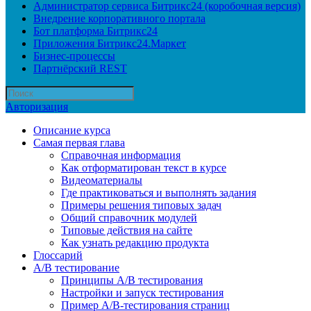
Администратор сервиса Битрикс24 (коробочная версия)
Внедрение корпоративного портала
Бот платформа Битрикс24
Приложения Битрикс24.Маркет
Бизнес-процессы
Партнёрский REST
Авторизация
Описание курса
Самая первая глава
Справочная информация
Как отформатирован текст в курсе
Видеоматериалы
Где практиковаться и выполнять задания
Примеры решения типовых задач
Общий справочник модулей
Типовые действия на сайте
Как узнать редакцию продукта
Глоссарий
A/B тестирование
Принципы A/B тестирования
Настройки и запуск тестирования
Пример A/B-тестирования страниц