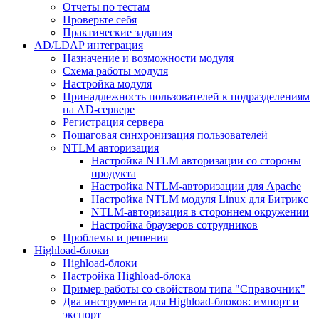
Отчеты по тестам
Проверьте себя
Практические задания
AD/LDAP интеграция
Назначение и возможности модуля
Схема работы модуля
Настройка модуля
Принадлежность пользователей к подразделениям
на AD-сервере
Регистрация сервера
Пошаговая синхронизация пользователей
NTLM авторизация
Настройка NTLM авторизации со стороны
продукта
Настройка NTLM-авторизации для Apache
Настройка NTLM модуля Linux для Битрикс
NTLM-авторизация в стороннем окружении
Настройка браузеров сотрудников
Проблемы и решения
Highload-блоки
Highload-блоки
Настройка Highload-блока
Пример работы со свойством типа "Справочник"
Два инструмента для Highload-блоков: импорт и
экспорт