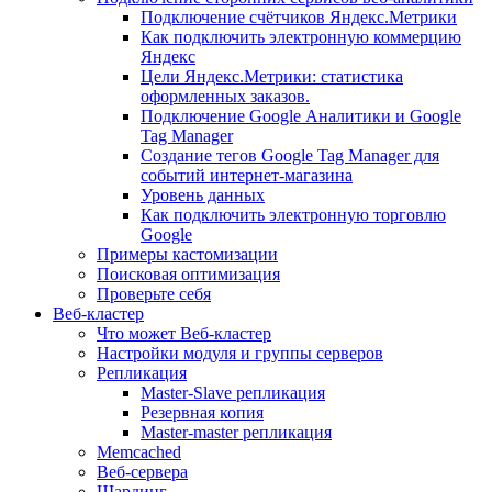
Подключение счётчиков Яндекс.Метрики
Как подключить электронную коммерцию
Яндекс
Цели Яндекс.Метрики: статистика
оформленных заказов.
Подключение Google Аналитики и Google
Tag Manager
Создание тегов Google Tag Manager для
событий интернет-магазина
Уровень данных
Как подключить электронную торговлю
Google
Примеры кастомизации
Поисковая оптимизация
Проверьте себя
Веб-кластер
Что может Веб-кластер
Настройки модуля и группы серверов
Репликация
Master-Slave репликация
Резервная копия
Master-master репликация
Memcached
Веб-сервера
Шардинг