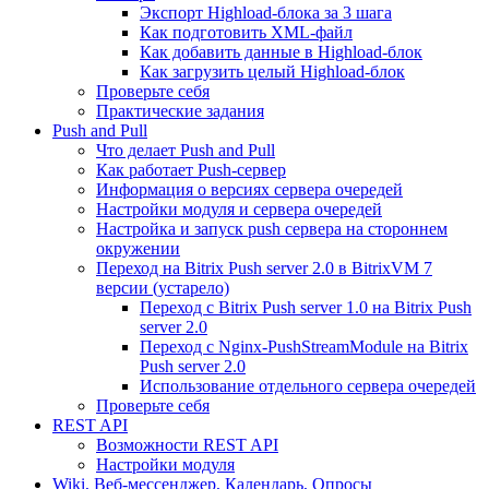
Экспорт Highload-блока за 3 шага
Как подготовить XML-файл
Как добавить данные в Highload-блок
Как загрузить целый Highload-блок
Проверьте себя
Практические задания
Push and Pull
Что делает Push and Pull
Как работает Push-сервер
Информация о версиях сервера очередей
Настройки модуля и сервера очередей
Настройка и запуск push сервера на стороннем
окружении
Переход на Bitrix Push server 2.0 в BitrixVM 7
версии (устарело)
Переход с Bitrix Push server 1.0 на Bitrix Push
server 2.0
Переход с Nginx-PushStreamModule на Bitrix
Push server 2.0
Использование отдельного сервера очередей
Проверьте себя
REST API
Возможности REST API
Настройки модуля
Wiki, Веб-мессенджер, Календарь, Опросы