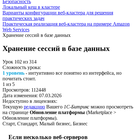
Безопасность
Локальный кеш в кластере
Варианты конфигурации веб-кластера для решения
практических задач
Практическая реализация веб-кластера на примере Amazon
Web Services
Хранение сессий в базе данных
Хранение сессий в базе данных
Урок
102
из
314
Сложность урока:
1 уровень
- интуитивно все понятно из интерфейса, но
почитать стоит.
1
из 5
Просмотров:
112448
Дата изменения:
07.03.2026
Недоступно в лицензиях:
Текущую
редакцию
Вашего
1С-Битрикс
можно просмотреть
на странице
Обновление платформы
(
Marketplace >
Обновление платформы
).
Старт, Стандарт, Малый бизнес, Бизнес
Если несколько веб-серверов