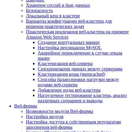
Хранение сессий в базе данных
Безопасность
Локальный кеш в кластере
Варианты конфигурации веб-кластера для
решения практических задач
Практическая реализация веб-кластера на примере
Amazon Web Services
Создание виртуальных машин
Настройка репликации MySQL
Аварийное переключение в случае отказа
master
Кластеризация веб-сервера
Синхронизация данных между серверами
Кластеризация кеша (memcached)
Способы балансировки нагрузки между
нодами веб-сервера
Добавление ноды веб-кластера
Нагрузочное тестирование кластера, анализ
различных сценариев и выводы
Веб-формы
Возможности модуля Веб-формы
Настройки модуля
Настройка доступа к собственным результатам
заполнения веб-формы