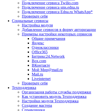
Подключение сервиса Twilio.com
Подключение сервиса sms.edna.ru
Подключение сервиса Edna.ru WhatsApp*
Проверьте себя
Социальные сервисы
Настройка модуля
Добавление сервисов в форму авторизации
Примеры настройки некоторых сервисов
Общие примечания
Яндекс
Одноклассники
Office365
Битрикс24.Network
Box.com
ВКонтакте
Мой Мир@mail.ru
Mail.ru
Liveinternet
Проверьте себя
Техподдержка
Организация работы службы поддержки
Как установить модуль Техподдержка
Настройки модуля Техподдержка
Создание мастера
Справочники