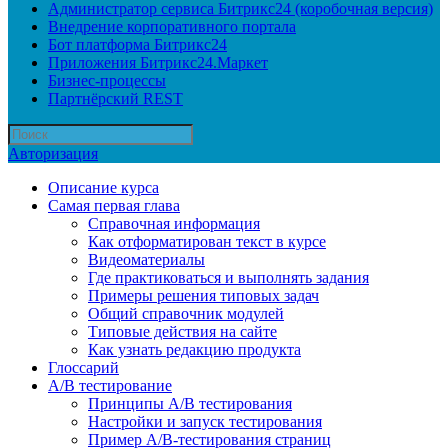
Администратор сервиса Битрикс24 (коробочная версия)
Внедрение корпоративного портала
Бот платформа Битрикс24
Приложения Битрикс24.Маркет
Бизнес-процессы
Партнёрский REST
Авторизация
Описание курса
Самая первая глава
Справочная информация
Как отформатирован текст в курсе
Видеоматериалы
Где практиковаться и выполнять задания
Примеры решения типовых задач
Общий справочник модулей
Типовые действия на сайте
Как узнать редакцию продукта
Глоссарий
A/B тестирование
Принципы A/B тестирования
Настройки и запуск тестирования
Пример A/B-тестирования страниц