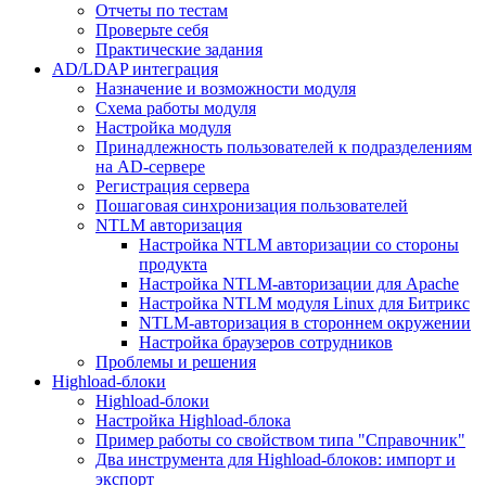
Отчеты по тестам
Проверьте себя
Практические задания
AD/LDAP интеграция
Назначение и возможности модуля
Схема работы модуля
Настройка модуля
Принадлежность пользователей к подразделениям
на AD-сервере
Регистрация сервера
Пошаговая синхронизация пользователей
NTLM авторизация
Настройка NTLM авторизации со стороны
продукта
Настройка NTLM-авторизации для Apache
Настройка NTLM модуля Linux для Битрикс
NTLM-авторизация в стороннем окружении
Настройка браузеров сотрудников
Проблемы и решения
Highload-блоки
Highload-блоки
Настройка Highload-блока
Пример работы со свойством типа "Справочник"
Два инструмента для Highload-блоков: импорт и
экспорт