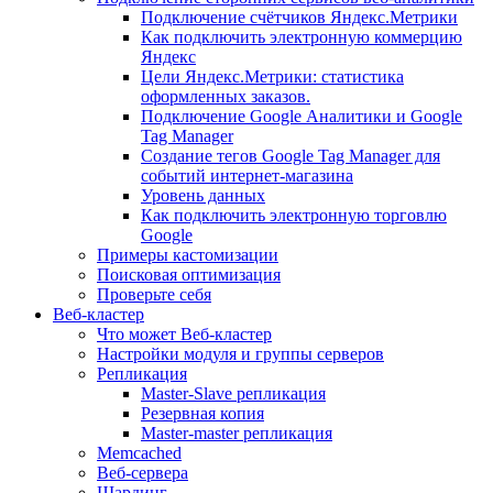
Подключение счётчиков Яндекс.Метрики
Как подключить электронную коммерцию
Яндекс
Цели Яндекс.Метрики: статистика
оформленных заказов.
Подключение Google Аналитики и Google
Tag Manager
Создание тегов Google Tag Manager для
событий интернет-магазина
Уровень данных
Как подключить электронную торговлю
Google
Примеры кастомизации
Поисковая оптимизация
Проверьте себя
Веб-кластер
Что может Веб-кластер
Настройки модуля и группы серверов
Репликация
Master-Slave репликация
Резервная копия
Master-master репликация
Memcached
Веб-сервера
Шардинг