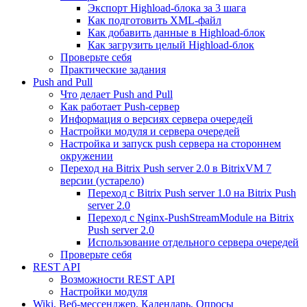
Экспорт Highload-блока за 3 шага
Как подготовить XML-файл
Как добавить данные в Highload-блок
Как загрузить целый Highload-блок
Проверьте себя
Практические задания
Push and Pull
Что делает Push and Pull
Как работает Push-сервер
Информация о версиях сервера очередей
Настройки модуля и сервера очередей
Настройка и запуск push сервера на стороннем
окружении
Переход на Bitrix Push server 2.0 в BitrixVM 7
версии (устарело)
Переход с Bitrix Push server 1.0 на Bitrix Push
server 2.0
Переход с Nginx-PushStreamModule на Bitrix
Push server 2.0
Использование отдельного сервера очередей
Проверьте себя
REST API
Возможности REST API
Настройки модуля
Wiki, Веб-мессенджер, Календарь, Опросы