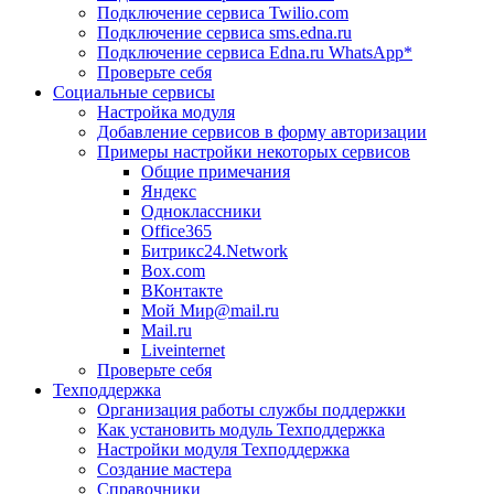
Подключение сервиса Twilio.com
Подключение сервиса sms.edna.ru
Подключение сервиса Edna.ru WhatsApp*
Проверьте себя
Социальные сервисы
Настройка модуля
Добавление сервисов в форму авторизации
Примеры настройки некоторых сервисов
Общие примечания
Яндекс
Одноклассники
Office365
Битрикс24.Network
Box.com
ВКонтакте
Мой Мир@mail.ru
Mail.ru
Liveinternet
Проверьте себя
Техподдержка
Организация работы службы поддержки
Как установить модуль Техподдержка
Настройки модуля Техподдержка
Создание мастера
Справочники