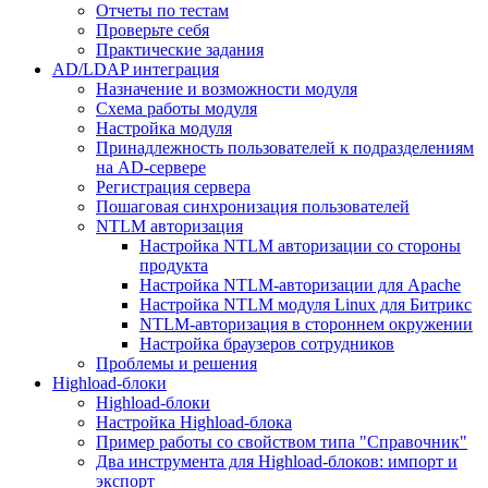
Отчеты по тестам
Проверьте себя
Практические задания
AD/LDAP интеграция
Назначение и возможности модуля
Схема работы модуля
Настройка модуля
Принадлежность пользователей к подразделениям
на AD-сервере
Регистрация сервера
Пошаговая синхронизация пользователей
NTLM авторизация
Настройка NTLM авторизации со стороны
продукта
Настройка NTLM-авторизации для Apache
Настройка NTLM модуля Linux для Битрикс
NTLM-авторизация в стороннем окружении
Настройка браузеров сотрудников
Проблемы и решения
Highload-блоки
Highload-блоки
Настройка Highload-блока
Пример работы со свойством типа "Справочник"
Два инструмента для Highload-блоков: импорт и
экспорт