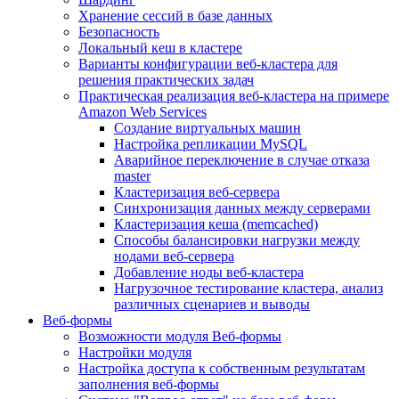
Хранение сессий в базе данных
Безопасность
Локальный кеш в кластере
Варианты конфигурации веб-кластера для
решения практических задач
Практическая реализация веб-кластера на примере
Amazon Web Services
Создание виртуальных машин
Настройка репликации MySQL
Аварийное переключение в случае отказа
master
Кластеризация веб-сервера
Синхронизация данных между серверами
Кластеризация кеша (memcached)
Способы балансировки нагрузки между
нодами веб-сервера
Добавление ноды веб-кластера
Нагрузочное тестирование кластера, анализ
различных сценариев и выводы
Веб-формы
Возможности модуля Веб-формы
Настройки модуля
Настройка доступа к собственным результатам
заполнения веб-формы