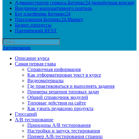
Администратор сервиса Битрикс24 (коробочная версия)
Внедрение корпоративного портала
Бот платформа Битрикс24
Приложения Битрикс24.Маркет
Бизнес-процессы
Партнёрский REST
Авторизация
Описание курса
Самая первая глава
Справочная информация
Как отформатирован текст в курсе
Видеоматериалы
Где практиковаться и выполнять задания
Примеры решения типовых задач
Общий справочник модулей
Типовые действия на сайте
Как узнать редакцию продукта
Глоссарий
A/B тестирование
Принципы A/B тестирования
Настройки и запуск тестирования
Пример A/B-тестирования страниц