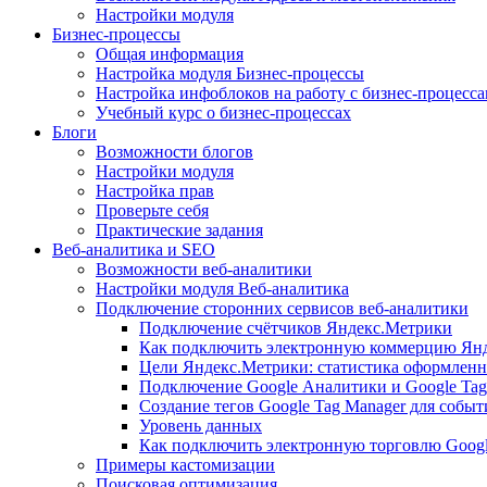
Настройки модуля
Бизнес-процессы
Общая информация
Настройка модуля Бизнес-процессы
Настройка инфоблоков на работу с бизнес-процесс
Учебный курс о бизнес-процессах
Блоги
Возможности блогов
Настройки модуля
Настройка прав
Проверьте себя
Практические задания
Веб-аналитика и SEO
Возможности веб-аналитики
Настройки модуля Веб-аналитика
Подключение сторонних сервисов веб-аналитики
Подключение счётчиков Яндекс.Метрики
Как подключить электронную коммерцию Ян
Цели Яндекс.Метрики: статистика оформленн
Подключение Google Аналитики и Google Tag
Создание тегов Google Tag Manager для собы
Уровень данных
Как подключить электронную торговлю Goog
Примеры кастомизации
Поисковая оптимизация