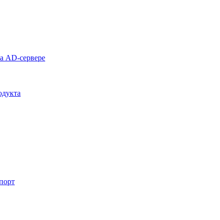
на AD-сервере
одукта
спорт