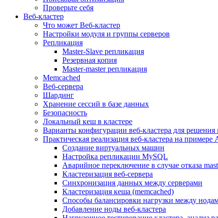
Проверьте себя
Веб-кластер
Что может Веб-кластер
Настройки модуля и группы серверов
Репликация
Master-Slave репликация
Резервная копия
Master-master репликация
Memcached
Веб-сервера
Шардинг
Хранение сессий в базе данных
Безопасность
Локальный кеш в кластере
Варианты конфигурации веб-кластера для решения 
Практическая реализация веб-кластера на примере 
Создание виртуальных машин
Настройка репликации MySQL
Аварийное переключение в случае отказа mast
Кластеризация веб-сервера
Синхронизация данных между серверами
Кластеризация кеша (memcached)
Способы балансировки нагрузки между нодам
Добавление ноды веб-кластера
Нагрузочное тестирование кластера, анализ 