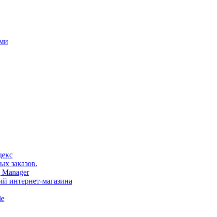
ами
декс
ых заказов.
 Manager
тий интернет-магазина
le