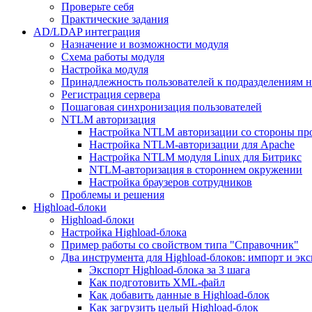
Проверьте себя
Практические задания
AD/LDAP интеграция
Назначение и возможности модуля
Схема работы модуля
Настройка модуля
Принадлежность пользователей к подразделениям 
Регистрация сервера
Пошаговая синхронизация пользователей
NTLM авторизация
Настройка NTLM авторизации со стороны пр
Настройка NTLM-авторизации для Apache
Настройка NTLM модуля Linux для Битрикс
NTLM-авторизация в стороннем окружении
Настройка браузеров сотрудников
Проблемы и решения
Highload-блоки
Highload-блоки
Настройка Highload-блока
Пример работы со свойством типа "Справочник"
Два инструмента для Highload-блоков: импорт и эк
Экспорт Highload-блока за 3 шага
Как подготовить XML-файл
Как добавить данные в Highload-блок
Как загрузить целый Highload-блок