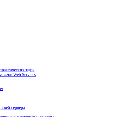
практических задач
Amazon Web Services
er
и веб-сервера
различных сценариев и выводы