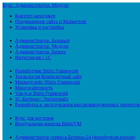
Курс: Администратор. Модули
Контент-менеджер
Продвижение сайта и Маркетинг
Установка и настройка
Администратор. Базовый
Администратор. Модули
Администратор. Бизнес
Интеграция с 1С
Разработчик Bitrix Framework
Технология Композитный сайт
Маркетплейс Bitrix Framework
Многосайтовость
Vue.js и Bitrix Framework
1С-Битрикс: Энтерпрайз
Разработка и эксплуатация высоконагруженных проектов
Курс для хостеров
Виртуальная машина BitrixVM
Администратор сервиса Битрикс24 (коробочная версия)