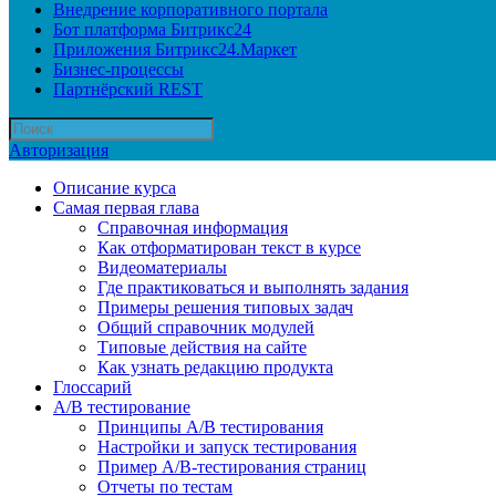
Внедрение корпоративного портала
Бот платформа Битрикс24
Приложения Битрикс24.Маркет
Бизнес-процессы
Партнёрский REST
Авторизация
Описание курса
Самая первая глава
Справочная информация
Как отформатирован текст в курсе
Видеоматериалы
Где практиковаться и выполнять задания
Примеры решения типовых задач
Общий справочник модулей
Типовые действия на сайте
Как узнать редакцию продукта
Глоссарий
A/B тестирование
Принципы A/B тестирования
Настройки и запуск тестирования
Пример A/B-тестирования страниц
Отчеты по тестам