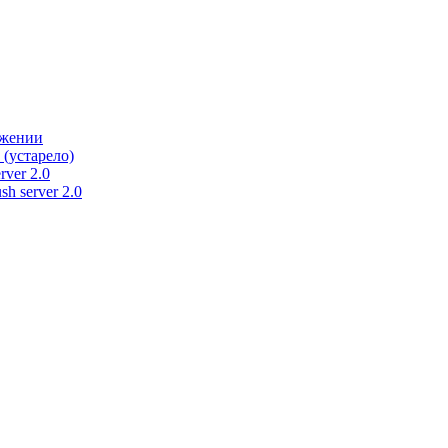
ужении
 (устарело)
rver 2.0
h server 2.0