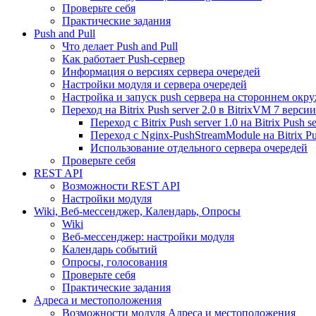
Проверьте себя
Практические задания
Push and Pull
Что делает Push and Pull
Как работает Push-сервер
Информация о версиях сервера очередей
Настройки модуля и сервера очередей
Настройка и запуск push сервера на стороннем окр
Переход на Bitrix Push server 2.0 в BitrixVM 7 версии
Переход с Bitrix Push server 1.0 на Bitrix Push se
Переход с Nginx-PushStreamModule на Bitrix Pus
Использование отдельного сервера очередей
Проверьте себя
REST API
Возможности REST API
Настройки модуля
Wiki, Веб-мессенджер, Календарь, Опросы
Wiki
Веб-мессенджер: настройки модуля
Календарь событий
Опросы, голосования
Проверьте себя
Практические задания
Адреса и местоположения
Возможности модуля Адреса и местоположения