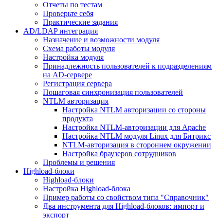
Отчеты по тестам
Проверьте себя
Практические задания
AD/LDAP интеграция
Назначение и возможности модуля
Схема работы модуля
Настройка модуля
Принадлежность пользователей к подразделениям
на AD-сервере
Регистрация сервера
Пошаговая синхронизация пользователей
NTLM авторизация
Настройка NTLM авторизации со стороны
продукта
Настройка NTLM-авторизации для Apache
Настройка NTLM модуля Linux для Битрикс
NTLM-авторизация в стороннем окружении
Настройка браузеров сотрудников
Проблемы и решения
Highload-блоки
Highload-блоки
Настройка Highload-блока
Пример работы со свойством типа "Справочник"
Два инструмента для Highload-блоков: импорт и
экспорт