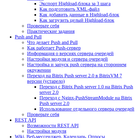
Экспорт Highload-блока за 3 шага
Как подготовить XML-файл
Как добавить данные в Highload-блок
Как загрузить целый Highload-блок
Проверьте себя
Практические задания
Push and Pull
Что делает Push and Pull
Как работает Push-сервер
Информация о версиях сервера очередей
Настройки модуля и сервера очередей
Настройка и запуск push сервера на стороннем
окружении
Переход на Bitrix Push server 2.0 в BitrixVM 7
версии (устарело)
Переход с Bitrix Push server 1.0 на Bitrix Push
server 2.0
Переход с Nginx-PushStreamModule на Bitrix
Push server 2.0
Использование отдельного сервера очередей
Проверьте себя
REST API
Возможности REST API
Настройки модуля
Wiki, Веб-мессенджер, Календарь, Опросы