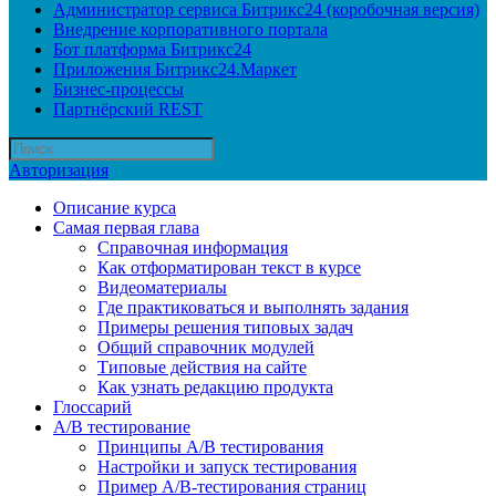
Администратор сервиса Битрикс24 (коробочная версия)
Внедрение корпоративного портала
Бот платформа Битрикс24
Приложения Битрикс24.Маркет
Бизнес-процессы
Партнёрский REST
Авторизация
Описание курса
Самая первая глава
Справочная информация
Как отформатирован текст в курсе
Видеоматериалы
Где практиковаться и выполнять задания
Примеры решения типовых задач
Общий справочник модулей
Типовые действия на сайте
Как узнать редакцию продукта
Глоссарий
A/B тестирование
Принципы A/B тестирования
Настройки и запуск тестирования
Пример A/B-тестирования страниц