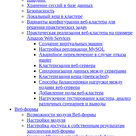
Хранение сессий в базе данных
Безопасность
Локальный кеш в кластере
Варианты конфигурации веб-кластера для
решения практических задач
Практическая реализация веб-кластера на примере
Amazon Web Services
Создание виртуальных машин
Настройка репликации MySQL
Аварийное переключение в случае отказа
master
Кластеризация веб-сервера
Синхронизация данных между серверами
Кластеризация кеша (memcached)
Способы балансировки нагрузки между
нодами веб-сервера
Добавление ноды веб-кластера
Нагрузочное тестирование кластера, анализ
различных сценариев и выводы
Веб-формы
Возможности модуля Веб-формы
Настройки модуля
Настройка доступа к собственным результатам
заполнения веб-формы