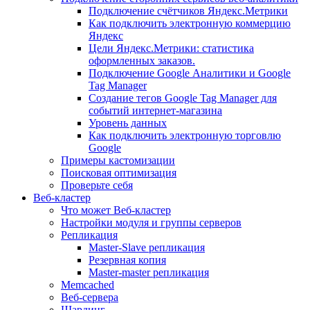
Подключение счётчиков Яндекс.Метрики
Как подключить электронную коммерцию
Яндекс
Цели Яндекс.Метрики: статистика
оформленных заказов.
Подключение Google Аналитики и Google
Tag Manager
Создание тегов Google Tag Manager для
событий интернет-магазина
Уровень данных
Как подключить электронную торговлю
Google
Примеры кастомизации
Поисковая оптимизация
Проверьте себя
Веб-кластер
Что может Веб-кластер
Настройки модуля и группы серверов
Репликация
Master-Slave репликация
Резервная копия
Master-master репликация
Memcached
Веб-сервера
Шардинг