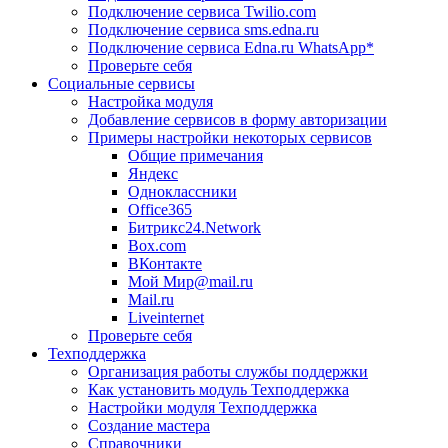
Подключение сервиса Twilio.com
Подключение сервиса sms.edna.ru
Подключение сервиса Edna.ru WhatsApp*
Проверьте себя
Социальные сервисы
Настройка модуля
Добавление сервисов в форму авторизации
Примеры настройки некоторых сервисов
Общие примечания
Яндекс
Одноклассники
Office365
Битрикс24.Network
Box.com
ВКонтакте
Мой Мир@mail.ru
Mail.ru
Liveinternet
Проверьте себя
Техподдержка
Организация работы службы поддержки
Как установить модуль Техподдержка
Настройки модуля Техподдержка
Создание мастера
Справочники