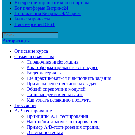
Внедрение корпоративного портала
Бот платформа Битрикс24
Приложения Битрикс24.Маркет
Бизнес-процессы
Партнёрский REST
Авторизация
Описание курса
Самая первая глава
Справочная информация
Как отформатирован текст в курсе
Видеоматериалы
Где практиковаться и выполнять задания
Примеры решения типовых задач
Общий справочник модулей
Типовые действия на сайте
Как узнать редакцию продукта
Глоссарий
A/B тестирование
Принципы A/B тестирования
Настройки и запуск тестирования
Пример A/B-тестирования страниц
Отчеты по тестам