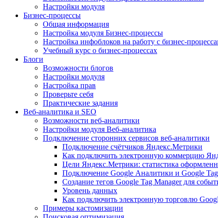
Настройки модуля
Бизнес-процессы
Общая информация
Настройка модуля Бизнес-процессы
Настройка инфоблоков на работу с бизнес-процесс
Учебный курс о бизнес-процессах
Блоги
Возможности блогов
Настройки модуля
Настройка прав
Проверьте себя
Практические задания
Веб-аналитика и SEO
Возможности веб-аналитики
Настройки модуля Веб-аналитика
Подключение сторонних сервисов веб-аналитики
Подключение счётчиков Яндекс.Метрики
Как подключить электронную коммерцию Ян
Цели Яндекс.Метрики: статистика оформленн
Подключение Google Аналитики и Google Tag
Создание тегов Google Tag Manager для собы
Уровень данных
Как подключить электронную торговлю Goog
Примеры кастомизации
Поисковая оптимизация