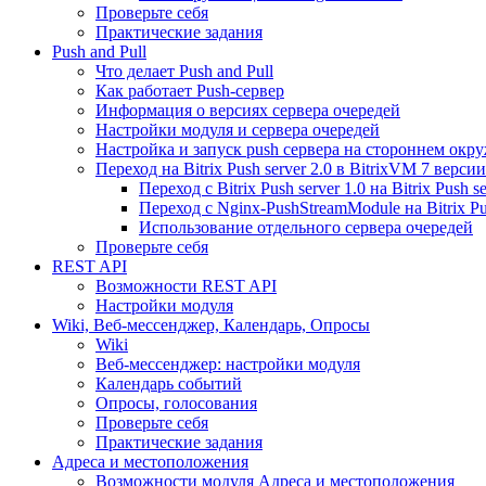
Проверьте себя
Практические задания
Push and Pull
Что делает Push and Pull
Как работает Push-сервер
Информация о версиях сервера очередей
Настройки модуля и сервера очередей
Настройка и запуск push сервера на стороннем окр
Переход на Bitrix Push server 2.0 в BitrixVM 7 версии
Переход с Bitrix Push server 1.0 на Bitrix Push se
Переход с Nginx-PushStreamModule на Bitrix Pus
Использование отдельного сервера очередей
Проверьте себя
REST API
Возможности REST API
Настройки модуля
Wiki, Веб-мессенджер, Календарь, Опросы
Wiki
Веб-мессенджер: настройки модуля
Календарь событий
Опросы, голосования
Проверьте себя
Практические задания
Адреса и местоположения
Возможности модуля Адреса и местоположения