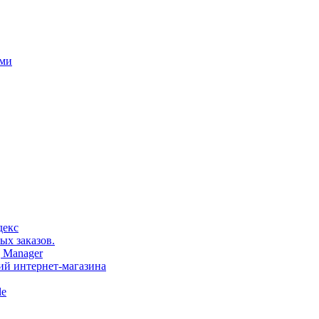
ами
декс
ых заказов.
 Manager
тий интернет-магазина
le