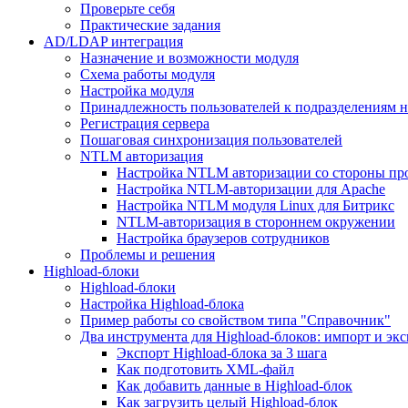
Проверьте себя
Практические задания
AD/LDAP интеграция
Назначение и возможности модуля
Схема работы модуля
Настройка модуля
Принадлежность пользователей к подразделениям 
Регистрация сервера
Пошаговая синхронизация пользователей
NTLM авторизация
Настройка NTLM авторизации со стороны пр
Настройка NTLM-авторизации для Apache
Настройка NTLM модуля Linux для Битрикс
NTLM-авторизация в стороннем окружении
Настройка браузеров сотрудников
Проблемы и решения
Highload-блоки
Highload-блоки
Настройка Highload-блока
Пример работы со свойством типа "Справочник"
Два инструмента для Highload-блоков: импорт и эк
Экспорт Highload-блока за 3 шага
Как подготовить XML-файл
Как добавить данные в Highload-блок
Как загрузить целый Highload-блок