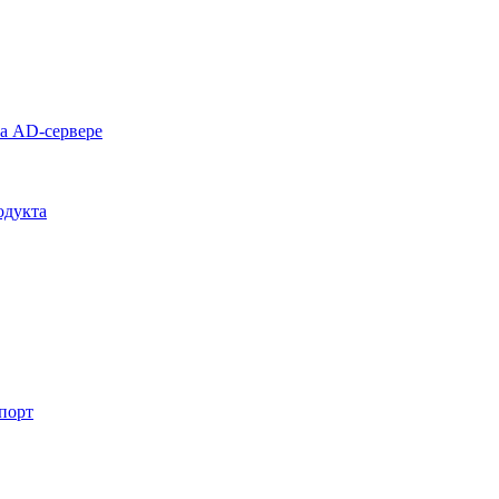
на AD-сервере
одукта
спорт