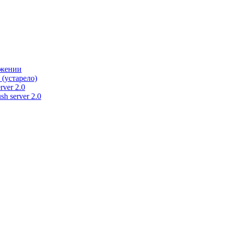
ужении
 (устарело)
rver 2.0
h server 2.0