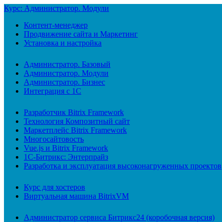
Курс: Администратор. Модули
Контент-менеджер
Продвижение сайта и Маркетинг
Установка и настройка
Администратор. Базовый
Администратор. Модули
Администратор. Бизнес
Интеграция с 1С
Разработчик Bitrix Framework
Технология Композитный сайт
Маркетплейс Bitrix Framework
Многосайтовость
Vue.js и Bitrix Framework
1С-Битрикс: Энтерпрайз
Разработка и эксплуатация высоконагруженных проектов
Курс для хостеров
Виртуальная машина BitrixVM
Администратор сервиса Битрикс24 (коробочная версия)