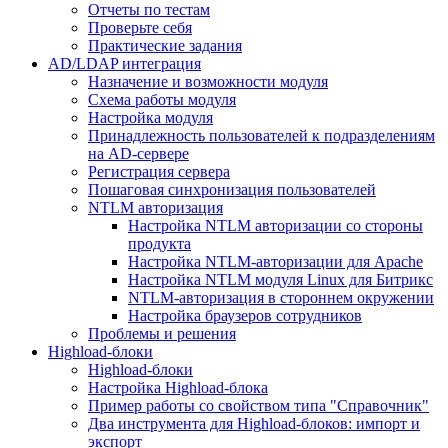
Отчеты по тестам
Проверьте себя
Практические задания
AD/LDAP интеграция
Назначение и возможности модуля
Схема работы модуля
Настройка модуля
Принадлежность пользователей к подразделениям
на AD-сервере
Регистрация сервера
Пошаговая синхронизация пользователей
NTLM авторизация
Настройка NTLM авторизации со стороны
продукта
Настройка NTLM-авторизации для Apache
Настройка NTLM модуля Linux для Битрикс
NTLM-авторизация в стороннем окружении
Настройка браузеров сотрудников
Проблемы и решения
Highload-блоки
Highload-блоки
Настройка Highload-блока
Пример работы со свойством типа "Справочник"
Два инструмента для Highload-блоков: импорт и
экспорт