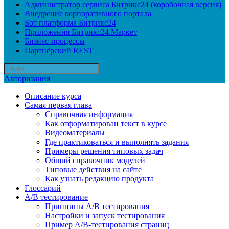
Администратор сервиса Битрикс24 (коробочная версия)
Внедрение корпоративного портала
Бот платформа Битрикс24
Приложения Битрикс24.Маркет
Бизнес-процессы
Партнёрский REST
Авторизация
Описание курса
Самая первая глава
Справочная информация
Как отформатирован текст в курсе
Видеоматериалы
Где практиковаться и выполнять задания
Примеры решения типовых задач
Общий справочник модулей
Типовые действия на сайте
Как узнать редакцию продукта
Глоссарий
A/B тестирование
Принципы A/B тестирования
Настройки и запуск тестирования
Пример A/B-тестирования страниц