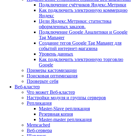
Подключение счётчиков Яндекс.Метрики
Как подключить электронную коммерцию
Яндекс
Цели Яндекс.Метрики: статистика
оформленных заказов.
Подключение Google Аналитики и Google
Tag Manager
Создание тегов Google Tag Manager для
событий интернет-магазина
Уровень данных
Как подключить электронную торговлю
Google
Примеры кастомизации
Поисковая оптимизация
Проверьте себя
Веб-кластер
Что может Веб-кластер
Настройки модуля и группы серверов
Репликация
Master-Slave репликация
Резервная копия
Master-master репликация
Memcached
Веб-сервера
Шардинг