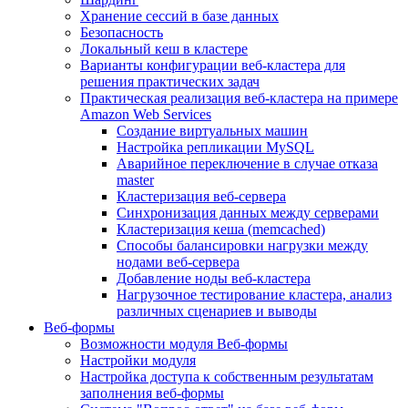
Хранение сессий в базе данных
Безопасность
Локальный кеш в кластере
Варианты конфигурации веб-кластера для
решения практических задач
Практическая реализация веб-кластера на примере
Amazon Web Services
Создание виртуальных машин
Настройка репликации MySQL
Аварийное переключение в случае отказа
master
Кластеризация веб-сервера
Синхронизация данных между серверами
Кластеризация кеша (memcached)
Способы балансировки нагрузки между
нодами веб-сервера
Добавление ноды веб-кластера
Нагрузочное тестирование кластера, анализ
различных сценариев и выводы
Веб-формы
Возможности модуля Веб-формы
Настройки модуля
Настройка доступа к собственным результатам
заполнения веб-формы