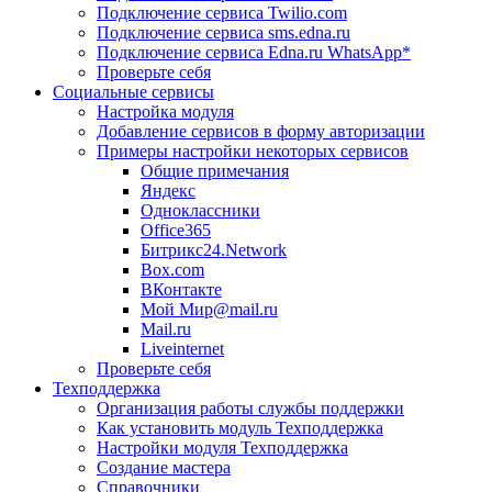
Подключение сервиса Twilio.com
Подключение сервиса sms.edna.ru
Подключение сервиса Edna.ru WhatsApp*
Проверьте себя
Социальные сервисы
Настройка модуля
Добавление сервисов в форму авторизации
Примеры настройки некоторых сервисов
Общие примечания
Яндекс
Одноклассники
Office365
Битрикс24.Network
Box.com
ВКонтакте
Мой Мир@mail.ru
Mail.ru
Liveinternet
Проверьте себя
Техподдержка
Организация работы службы поддержки
Как установить модуль Техподдержка
Настройки модуля Техподдержка
Создание мастера
Справочники