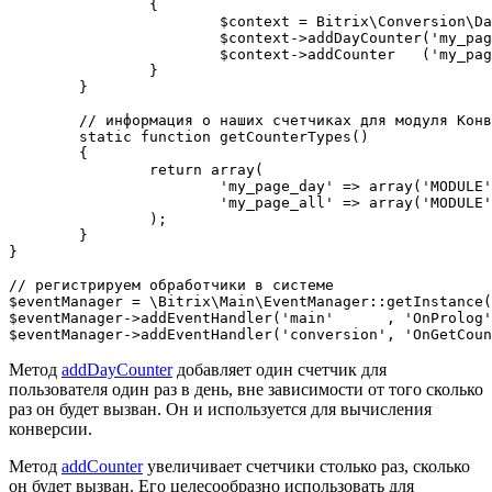
		{

			$context = Bitrix\Conversion\DayContext::getInstance();

			$context->addDayCounter('my_page_day', 1); // прибавить 1 к счетчику my_page_day один раз в день

			$context->addCounter   ('my_page_all', 1); // прибавить 1 к счетчику my_page_all

		}

	}

	// информация о наших счетчиках для модуля Конверсия

	static function getCounterTypes()

	{

		return array(

			'my_page_day' => array('MODULE' => 'my', 'NAME' => 'Количество посещений в день', 'GROUP' => 'day'), // дневная группа информирует о счетчике действий

			'my_page_all' => array('MODULE' => 'my', 'NAME' => 'Общее количество посещений'),

		);

	}

}

// регистрируем обработчики в системе

$eventManager = \Bitrix\Main\EventManager::getInstance(
$eventManager->addEventHandler('main'      , 'OnProlog'
Метод
addDayCounter
добавляет один счетчик для
пользователя один раз в день, вне зависимости от того сколько
раз он будет вызван. Он и используется для вычисления
конверсии.
Метод
addCounter
увеличивает счетчики столько раз, сколько
он будет вызван. Его целесообразно использовать для