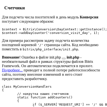
Счетчики
Для подсчета числа посетителей в день модуль
Конверсия
поступает следующим образом:
$context = Bitrix\Conversion\DayContext::getInstance();
Для примера рассмотрим задачу подсчета количества
посещений корневой
страницы сайта. Код необходимо
'/'
поместить в
.
bitrix/php_interface/init.php
Внимание
! Ошибка в файле
init.php
init.php
-
необязательный файл в рамках структуры файлов Bitrix
Framework. Он автоматически подключается в прологе.
Подробнее...
приводит к полной потере работоспособности
сайта, поэтому внесение изменений в него стоит
предоставить разработчику.
class MyConversionHandlers

{

	// накрутка наших счетчиков

	static function addCounters()

	{

		if ($_SERVER['REQUEST_URI'] == '/' && Bitrix\Main\Loader::includeModule('conversion'))
