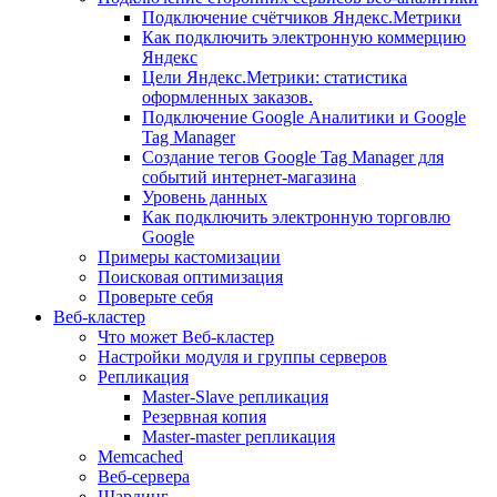
Подключение счётчиков Яндекс.Метрики
Как подключить электронную коммерцию
Яндекс
Цели Яндекс.Метрики: статистика
оформленных заказов.
Подключение Google Аналитики и Google
Tag Manager
Создание тегов Google Tag Manager для
событий интернет-магазина
Уровень данных
Как подключить электронную торговлю
Google
Примеры кастомизации
Поисковая оптимизация
Проверьте себя
Веб-кластер
Что может Веб-кластер
Настройки модуля и группы серверов
Репликация
Master-Slave репликация
Резервная копия
Master-master репликация
Memcached
Веб-сервера
Шардинг