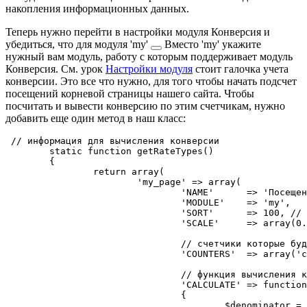
накопления информационных данных.
Теперь нужно перейти в настройки модуля Конверсия и
убедиться, что для модуля
'my'
Вместо 'my' укажите
нужный вам модуль, работу с которым поддерживает модуль
Конверсия. См. урок
Настройки модуля
стоит галочка учета
конверсии. Это все что нужно, для того чтобы начать подсчет
посещений корневой страницы нашего сайта. Чтобы
посчитать и вывести конверсию по этим счетчикам, нужно
добавить еще один метод в наш класс:
 // информация для вычисления конверсии

	static function getRateTypes()

	{

		return array(

			'my_page' => array(

				'NAME'      => 'Посещения главной',

				'MODULE'    => 'my',

				'SORT'      => 100, // порядок отображения конверсии

				'SCALE'     => array(0.5, 1, 1.5, 2, 5), // шкала: Плохо 0% - Отлично 5%

				// счетчики которые будут переданы в функцию вычисления конверсии

				'COUNTERS'  => array('conversion_visit_day', 'my_page_day', 'my_page_all'),

				// функция вычисления конверсии

				'CALCULATE' => function (array $counters)

				{

					$denominator = $counters['conversion_visit_day'] ?: 0; // знаменатель
