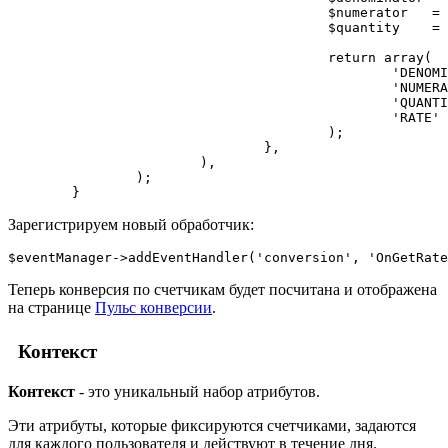
					$numerator   = $counters['my_page_day'         ] ?: 0; // числитель

					$quantity    = $counters['my_page_all'         ] ?: 0;

					return array(

						'DENOMINATOR' => $denominator,

						'NUMERATOR'   => $numerator,

						'QUANTITY'    => $quantity,

						'RATE'        => $denominator ? $numerator / $denominator : 0, // формула конверсии

					);

				},

			),

		);

Зарегистрируем новый обработчик:
Теперь конверсия по счетчикам будет посчитана и отображена
на странице
Пульс конверсии
.
Контекст
Контекст
- это уникальный набор атрибутов.
Эти атрибуты, которые фиксируются счетчиками, задаются
для каждого пользователя и действуют в течение дня.