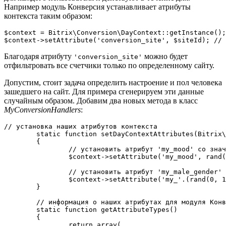
Например модуль Конверсия устанавливает атрибуты
контекста таким образом:
$context = Bitrix\Conversion\DayContext::getInstance();

Благодаря атрибуту
можно будет
'conversion_site'
отфильтровать все счетчики только по определенному сайту.
Допустим, стоит задача определить настроение и пол человека
зашедшего на сайт. Для примера сгенерируем эти данные
случайным образом. Добавим два новых метода в класс
MyConversionHandlers
:
// установка наших атрибутов контекста

	static function setDayContextAttributes(Bitrix\Conversion\DayContext $context)

	{

		// установить атрибут 'my_mood' со значением от 1 до 3

		$context->setAttribute('my_mood', rand(1, 3));

		// установить атрибут 'my_male_gender' или 'my_female_gender' без значений

		$context->setAttribute('my_'.(rand(0, 1) ? '' : 'fe').'male_gender');

	}

	// информация о наших атрибутах для модуля Конверсия

	static function getAttributeTypes()

	{

		return array(
