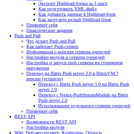
Экспорт Highload-блока за 3 шага
Как подготовить XML-файл
Как добавить данные в Highload-блок
Как загрузить целый Highload-блок
Проверьте себя
Практические задания
Push and Pull
Что делает Push and Pull
Как работает Push-сервер
Информация о версиях сервера очередей
Настройки модуля и сервера очередей
Настройка и запуск push сервера на стороннем
окружении
Переход на Bitrix Push server 2.0 в BitrixVM 7
версии (устарело)
Переход с Bitrix Push server 1.0 на Bitrix Push
server 2.0
Переход с Nginx-PushStreamModule на Bitrix
Push server 2.0
Использование отдельного сервера очередей
Проверьте себя
REST API
Возможности REST API
Настройки модуля
Wiki, Веб-мессенджер, Календарь, Опросы