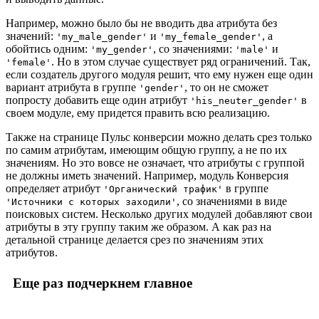
Например, можно было бы не вводить два атрибута без
значений:
и
, а
'my_male_gender'
'my_female_gender'
обойтись одним:
, со значениями:
и
'my_gender'
'male'
. Но в этом случае существует ряд ограничений. Так,
'female'
если создатель другого модуля решит, что ему нужен еще один
вариант атрибута в группе
, то он не сможет
'gender'
попросту добавить еще один атрибут
в
'his_neuter_gender'
своем модуле, ему придется править всю реализацию.
Также на странице Пульс конверсии можно делать срез только
по самим атрибутам, имеющим общую группу, а не по их
значениям. Но это вовсе не означает, что атрибуты с группой
не должны иметь значений. Например, модуль Конверсия
определяет атрибут
в группе
'Органический трафик'
, со значениями в виде
'Источники с которых заходили'
поисковых систем. Несколько других модулей добавляют свои
атрибуты в эту группу таким же образом. А как раз на
детальной странице делается срез по значениям этих
атрибутов.
Еще раз подчеркнем главное