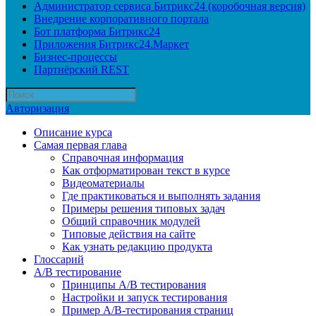
Администратор сервиса Битрикс24 (коробочная версия)
Внедрение корпоративного портала
Бот платформа Битрикс24
Приложения Битрикс24.Маркет
Бизнес-процессы
Партнёрский REST
Авторизация
Описание курса
Самая первая глава
Справочная информация
Как отформатирован текст в курсе
Видеоматериалы
Где практиковаться и выполнять задания
Примеры решения типовых задач
Общий справочник модулей
Типовые действия на сайте
Как узнать редакцию продукта
Глоссарий
A/B тестирование
Принципы A/B тестирования
Настройки и запуск тестирования
Пример A/B-тестирования страниц