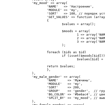
		'my_mood' => array(

			'NAME'   => 'Настроение',

			'MODULE' => 'my',

			'SORT'   => 100, // порядок установки атрибутов

			'GET_VALUES' => function (array $ids) // информация по значениям атрибута

			{

				$values = array();

				$moods = array(

					1 => array('NAME' => 'Плохое'    ),

					2 => array('NAME' => 'Нормальное'),

					3 => array('NAME' => 'Хорошее'   ),

				);

			foreach ($ids as $id)

				if (isset($moods[$id]))

					$values[$id] = $moods[$id];

			return $values;

			},

		),

		'my_male_gender' => array(

			'NAME'     => 'Мужчины',

			'MODULE'   => 'my',

			'SORT'     => 200,

			'GROUP'    => 'gender',  // группировка атрибутов

			'BG_COLOR' => '#be6ac4', // цвет шапки атрибута на странице Пульса конверсии

			'SPLIT_BY' => 'my_mood', // вывод в разрезе настроения на детальной странице

		),

		'my_female_gender' => array(
