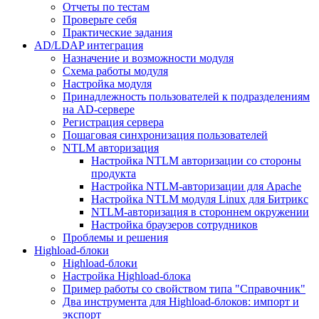
Отчеты по тестам
Проверьте себя
Практические задания
AD/LDAP интеграция
Назначение и возможности модуля
Схема работы модуля
Настройка модуля
Принадлежность пользователей к подразделениям
на AD-сервере
Регистрация сервера
Пошаговая синхронизация пользователей
NTLM авторизация
Настройка NTLM авторизации со стороны
продукта
Настройка NTLM-авторизации для Apache
Настройка NTLM модуля Linux для Битрикс
NTLM-авторизация в стороннем окружении
Настройка браузеров сотрудников
Проблемы и решения
Highload-блоки
Highload-блоки
Настройка Highload-блока
Пример работы со свойством типа "Справочник"
Два инструмента для Highload-блоков: импорт и
экспорт