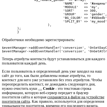
				'NAME'     => 'Женщины',

				'MODULE'   => 'my',

				'SORT'     => 300,

				'GROUP'    => 'gender',

				'BG_COLOR' => '#4bbedb',

				'SPLIT_BY' => 'my_mood',

			),

	);

Обработчики необходимо зарегистрировать:
$eventManager->addEventHandler('conversion', 'OnSetDayC
Теперь атрибуты контекста будут устанавливаться для каждого
пользователя каждый день.
Если пользователь в определенный день уже заходил на наш
сайт до того, как были добавлены новые атрибуты, то
контекст для него уже установлен без этих атрибутов. Чтобы
переопределить контекст, не дожидаясь следующего дня,
нужно очистить
куки
Cookie
- это текстовая строка
информации, которую веб-сервер передает в браузер
посетителя сайта и которая
сохраняется в файле на устройстве
посетителя сайта
. Как правило, используется для определения
уникальности посетителя, времени его последнего визита,