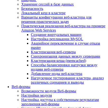
Хранение сессий в базе данных
Безопасность
Локальный кеш в кластере
Варианты конфигурации веб-кластера для
решения практических задач
Практическая реализация веб-кластера на примере
Amazon Web Services
Создание виртуальных машин
Настройка репликации MySQL
Аварийное переключение в случае отказа
master
Кластеризация веб-сервера
Синхронизация данных между серверами
Кластеризация кеша (memcached)
Способы балансировки нагрузки между
нодами веб-сервера
Добавление ноды веб-кластера
Нагрузочное тестирование кластера, анализ
различных сценариев и выводы
Веб-формы
Возможности модуля Веб-формы
Настройки модуля
Настройка доступа к собственным результатам
заполнения веб-формы