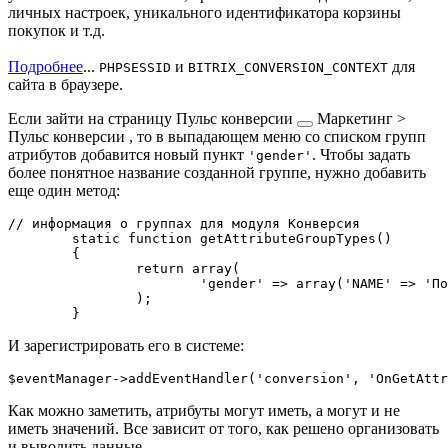
личных настроек, уникального идентификатора корзины
покупок и т.д.
Подробнее
...
и
для
PHPSESSID
BITRIX_CONVERSION_CONTEXT
сайта в браузере.
Если зайти на страницу
Пульс конверсии
Маркетинг >
Пульс конверсии
, то в выпадающем меню со списком групп
атрибутов добавится новый пункт
. Чтобы задать
'gender'
более понятное название созданной группе, нужно добавить
еще один метод:
// информация о группах для модуля Конверсия

	static function getAttributeGroupTypes()

	{

		return array(

			'gender' => array('NAME' => 'Пол', 'SORT' => 300),

		);

И зарегистрировать его в системе:
Как можно заметить, атрибуты могут иметь, а могут и не
иметь значений. Все зависит от того, как решено организовать
и выводить данные.