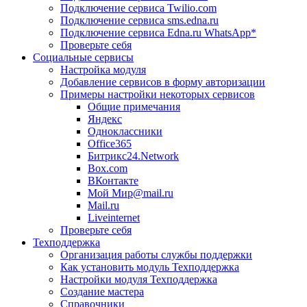
Подключение сервиса Twilio.com
Подключение сервиса sms.edna.ru
Подключение сервиса Edna.ru WhatsApp*
Проверьте себя
Социальные сервисы
Настройка модуля
Добавление сервисов в форму авторизации
Примеры настройки некоторых сервисов
Общие примечания
Яндекс
Одноклассники
Office365
Битрикс24.Network
Box.com
ВКонтакте
Мой Мир@mail.ru
Mail.ru
Liveinternet
Проверьте себя
Техподдержка
Организация работы службы поддержки
Как установить модуль Техподдержка
Настройки модуля Техподдержка
Создание мастера
Справочники