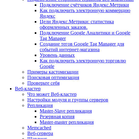
Подключение счётчиков Яндекс.Метрики
Как подключить электронную коммерцию
Яндекс
Цели Яндекс.Метрики: статистика
оформленных заказов.
Подключение Google Аналитики и Google
Tag Manager
Создание тегов Google Tag Manager для
событий интернет-магазина
Уровень данных
Как подключить электронную торговлю
Google
Примеры кастомизации
Поисковая оптимизация
Проверьте себя
Веб-кластер
Что может Веб-кластер
Настройки модуля и группы серверов
Репликация
Master-Slave репликация
Резервная копия
Master-master репликация
Memcached
Веб-сервера
Шардинг