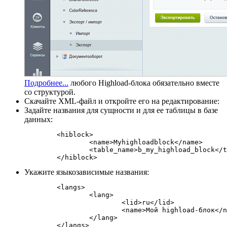
Подробнее...
любого Highload-блока обязательно вместе
со структурой.
Скачайте XML-файл и откройте его на редактирование:
Задайте названия для сущности и для ее таблицы в базе
данных:
	<hiblock>

		<name>Myhighloadblock</name>

		<table_name>b_my_highload_block</table_name>

Укажите языкозависимые названия:
	<langs>

		<lang>

			<lid>ru</lid>

			<name>Мой highload-блок</name>

		</lang>
