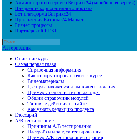
Администратор сервиса Битрикс24 (коробочная версия)
Внедрение корпоративного портала
Бот платформа Битрикс24
Приложения Битрикс24.Маркет
Бизнес-процессы
Партнёрский REST
Авторизация
Описание курса
Самая первая глава
Справочная информация
Как отформатирован текст в курсе
Видеоматериалы
Где практиковаться и выполнять задания
Примеры решения типовых задач
Общий справочник модулей
Типовые действия на сайте
Как узнать редакцию продукта
Глоссарий
A/B тестирование
Принципы A/B тестирования
Настройки и запуск тестирования
Пример A/B-тестирования страниц