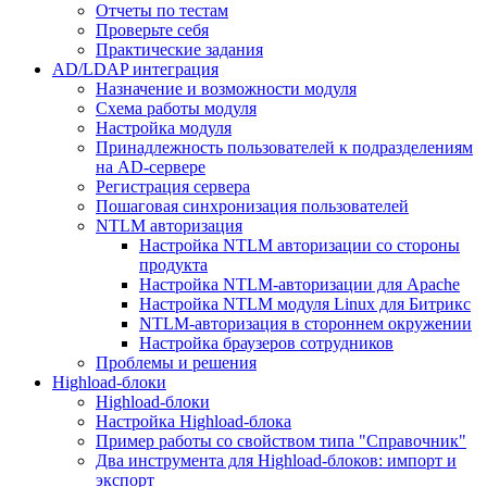
Отчеты по тестам
Проверьте себя
Практические задания
AD/LDAP интеграция
Назначение и возможности модуля
Схема работы модуля
Настройка модуля
Принадлежность пользователей к подразделениям
на AD-сервере
Регистрация сервера
Пошаговая синхронизация пользователей
NTLM авторизация
Настройка NTLM авторизации со стороны
продукта
Настройка NTLM-авторизации для Apache
Настройка NTLM модуля Linux для Битрикс
NTLM-авторизация в стороннем окружении
Настройка браузеров сотрудников
Проблемы и решения
Highload-блоки
Highload-блоки
Настройка Highload-блока
Пример работы со свойством типа "Справочник"
Два инструмента для Highload-блоков: импорт и
экспорт