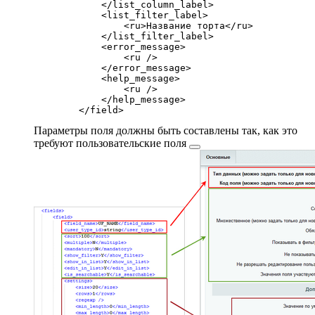
            </list_column_label>

            <list_filter_label>

                <ru>Название торта</ru>

            </list_filter_label>

            <error_message>

                <ru />

            </error_message>

            <help_message>

                <ru />

            </help_message>

Параметры поля должны быть составлены так, как это
требуют
пользовательские поля