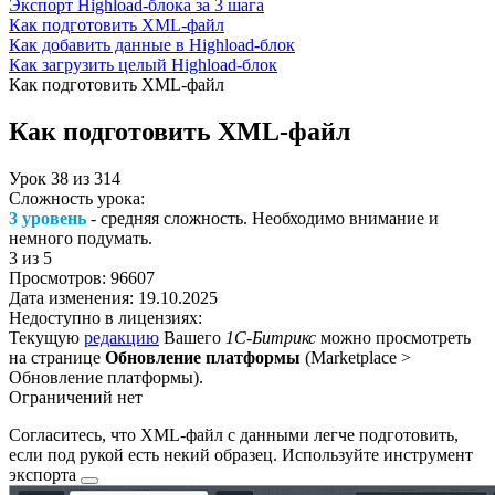
Экспорт Highload-блока за 3 шага
Как подготовить XML-файл
Как добавить данные в Highload-блок
Как загрузить целый Highload-блок
Как подготовить XML-файл
Как подготовить XML-файл
Урок
38
из
314
Сложность урока:
3 уровень
- средняя сложность. Необходимо внимание и
немного подумать.
3
из 5
Просмотров:
96607
Дата изменения:
19.10.2025
Недоступно в лицензиях:
Текущую
редакцию
Вашего
1С-Битрикс
можно просмотреть
на странице
Обновление платформы
(
Marketplace >
Обновление платформы
).
Ограничений нет
Согласитесь, что XML-файл с данными легче подготовить,
если под рукой есть некий образец. Используйте
инструмент
экспорта