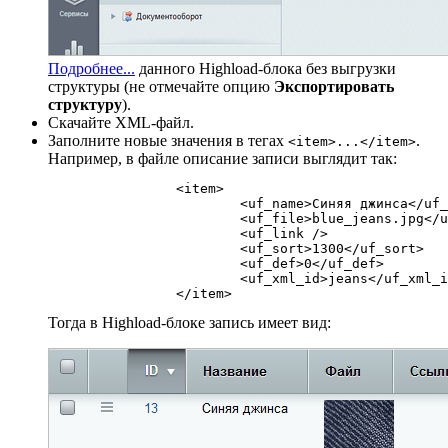
Подробнее...
данного Highload-блока без выгрузки
структуры (не отмечайте опцию
Экспортировать
структуру
).
Скачайте XML-файл.
Заполните новые значения в тегах
.
<item>...</item>
Например, в файле описание записи выглядит так:
		<item>

			<uf_name>Синяя джинса</uf_name>

			<uf_file>blue_jeans.jpg</uf_file>

			<uf_link />

			<uf_sort>1300</uf_sort>

			<uf_def>0</uf_def>

			<uf_xml_id>jeans</uf_xml_id>

Тогда в Highload-блоке запись имеет вид: