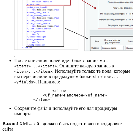
.
После описания полей идет блок с записями -
. Опишите каждую запись в
<items>...</items>
. Используйте только те поля, которые
<item>...</item>
вы перечислили в предыдущем блоке
<fields>...
. Например:
</fields>
		<item>

            <uf_name>Наполеон</uf_name>

Сохраните файл и используйте его для процедуры
импорта.
Важно!
XML-файл должен быть подготовлен в кодировке
сайта.