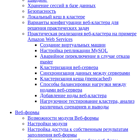
Хранение сессий в базе данных
Безопасность
Локальный кеш в кластере
Варианты конфигурации веб-кластера для
решения практических задач
Практическая реализация веб-кластера на примере
Amazon Web Services
Создание виртуальных машин
Настройка репликации MySQL
Аварийное переключение в случае отказа
master
Кластеризация веб-сервера
Синхронизация данных между серверами
Кластеризация кеша (memcached)
Способы балансировки нагрузки между
нодами веб-сервера
Добавление ноды веб-кластера
Нагрузочное тестирование кластера, анализ
различных сценариев и выводы
Веб-формы
Возможности модуля Веб-формы
Настройки модуля
Настройка доступа к собственным результатам
заполнения веб-формы