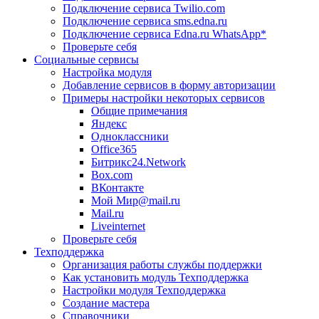
Подключение сервиса Twilio.com
Подключение сервиса sms.edna.ru
Подключение сервиса Edna.ru WhatsApp*
Проверьте себя
Социальные сервисы
Настройка модуля
Добавление сервисов в форму авторизации
Примеры настройки некоторых сервисов
Общие примечания
Яндекс
Одноклассники
Office365
Битрикс24.Network
Box.com
ВКонтакте
Мой Мир@mail.ru
Mail.ru
Liveinternet
Проверьте себя
Техподдержка
Организация работы службы поддержки
Как установить модуль Техподдержка
Настройки модуля Техподдержка
Создание мастера
Справочники