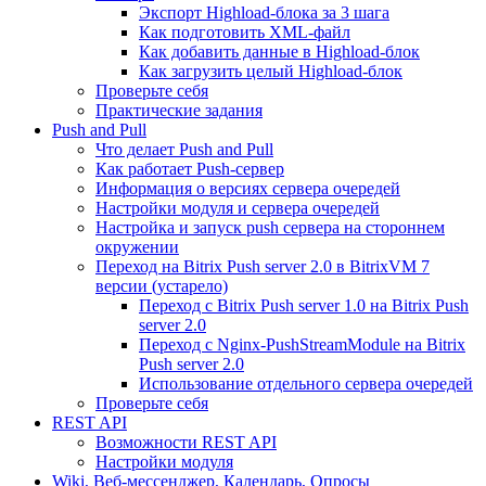
Экспорт Highload-блока за 3 шага
Как подготовить XML-файл
Как добавить данные в Highload-блок
Как загрузить целый Highload-блок
Проверьте себя
Практические задания
Push and Pull
Что делает Push and Pull
Как работает Push-сервер
Информация о версиях сервера очередей
Настройки модуля и сервера очередей
Настройка и запуск push сервера на стороннем
окружении
Переход на Bitrix Push server 2.0 в BitrixVM 7
версии (устарело)
Переход с Bitrix Push server 1.0 на Bitrix Push
server 2.0
Переход с Nginx-PushStreamModule на Bitrix
Push server 2.0
Использование отдельного сервера очередей
Проверьте себя
REST API
Возможности REST API
Настройки модуля
Wiki, Веб-мессенджер, Календарь, Опросы