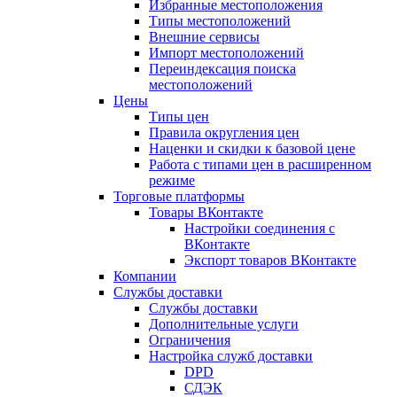
Избранные местоположения
Типы местоположений
Внешние сервисы
Импорт местоположений
Переиндексация поиска
местоположений
Цены
Типы цен
Правила округления цен
Наценки и скидки к базовой цене
Работа с типами цен в расширенном
режиме
Торговые платформы
Товары ВКонтакте
Настройки соединения с
ВКонтакте
Экспорт товаров ВКонтакте
Компании
Службы доставки
Службы доставки
Дополнительные услуги
Ограничения
Настройка служб доставки
DPD
СДЭК