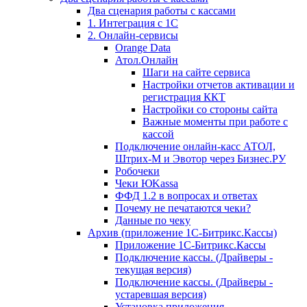
Два сценария работы с кассами
1. Интеграция с 1С
2. Онлайн-сервисы
Orange Data
Атол.Онлайн
Шаги на сайте сервиса
Настройки отчетов активации и
регистрация ККТ
Настройки со стороны сайта
Важные моменты при работе с
кассой
Подключение онлайн-касс АТОЛ,
Штрих-М и Эвотор через Бизнес.РУ
Робочеки
Чеки ЮKassa
ФФД 1.2 в вопросах и ответах
Почему не печатаются чеки?
Данные по чеку
Архив (приложение 1С-Битрикс.Кассы)
Приложение 1С-Битрикс.Кассы
Подключение кассы. (Драйверы -
текущая версия)
Подключение кассы. (Драйверы -
устаревшая версия)
Установка приложения