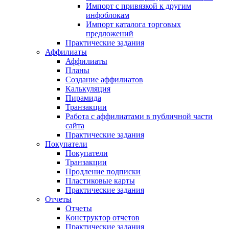
Импорт с привязкой к другим
инфоблокам
Импорт каталога торговых
предложений
Практические задания
Аффилиаты
Аффилиаты
Планы
Создание аффилиатов
Калькуляция
Пирамида
Транзакции
Работа с аффилиатами в публичной части
сайта
Практические задания
Покупатели
Покупатели
Транзакции
Продление подписки
Пластиковые карты
Практические задания
Отчеты
Отчеты
Конструктор отчетов
Практические задания