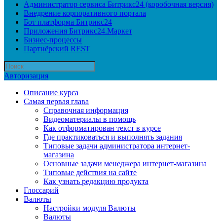
Администратор сервиса Битрикс24 (коробочная версия)
Внедрение корпоративного портала
Бот платформа Битрикс24
Приложения Битрикс24.Маркет
Бизнес-процессы
Партнёрский REST
Авторизация
Описание курса
Самая первая глава
Справочная информация
Видеоматериалы в помощь
Как отформатирован текст в курсе
Где практиковаться и выполнять задания
Типовые задачи администратора интернет-
магазина
Основные задачи менеджера интернет-магазина
Типовые действия на сайте
Как узнать редакцию продукта
Глоссарий
Валюты
Настройки модуля Валюты
Валюты