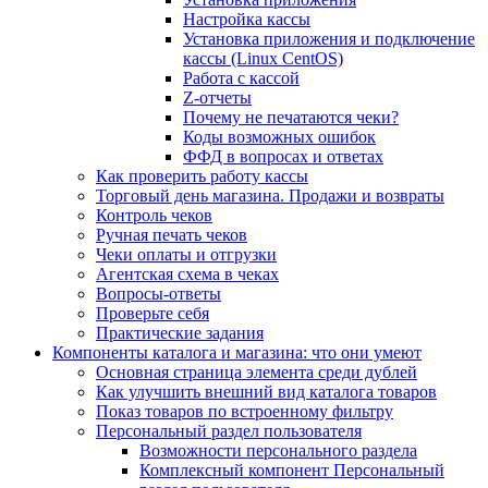
Настройка кассы
Установка приложения и подключение
кассы (Linux CentOS)
Работа с кассой
Z-отчеты
Почему не печатаются чеки?
Коды возможных ошибок
ФФД в вопросах и ответах
Как проверить работу кассы
Торговый день магазина. Продажи и возвраты
Контроль чеков
Ручная печать чеков
Чеки оплаты и отгрузки
Агентская схема в чеках
Вопросы-ответы
Проверьте себя
Практические задания
Компоненты каталога и магазина: что они умеют
Основная страница элемента среди дублей
Как улучшить внешний вид каталога товаров
Показ товаров по встроенному фильтру
Персональный раздел пользователя
Возможности персонального раздела
Комплексный компонент Персональный