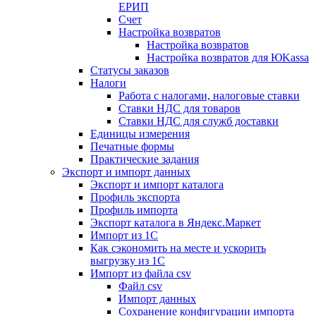
ЕРИП
Счет
Настройка возвратов
Настройка возвратов
Настройка возвратов для ЮKassa
Статусы заказов
Налоги
Работа с налогами, налоговые ставки
Ставки НДС для товаров
Ставки НДС для служб доставки
Единицы измерения
Печатные формы
Практические задания
Экспорт и импорт данных
Экспорт и импорт каталога
Профиль экспорта
Профиль импорта
Экспорт каталога в Яндекс.Маркет
Импорт из 1С
Как сэкономить на месте и ускорить
выгрузку из 1С
Импорт из файла csv
Файл csv
Импорт данных
Сохранение конфигурации импорта