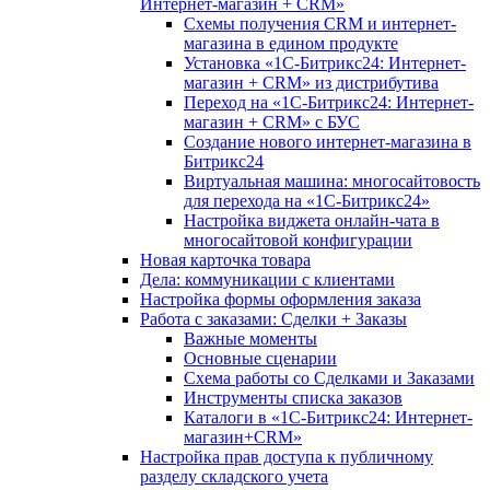
Интернет-магазин + CRM»
Схемы получения CRM и интернет-
магазина в едином продукте
Установка «1С-Битрикс24: Интернет-
магазин + CRM» из дистрибутива
Переход на «1С-Битрикс24: Интернет-
магазин + CRM» с БУС
Создание нового интернет-магазина в
Битрикс24
Виртуальная машина: многосайтовость
для перехода на «1С-Битрикс24»
Настройка виджета онлайн-чата в
многосайтовой конфигурации
Новая карточка товара
Дела: коммуникации с клиентами
Настройка формы оформления заказа
Работа с заказами: Сделки + Заказы
Важные моменты
Основные сценарии
Схема работы со Сделками и Заказами
Инструменты списка заказов
Каталоги в «1С-Битрикс24: Интернет-
магазин+CRM»
Настройка прав доступа к публичному
разделу складского учета