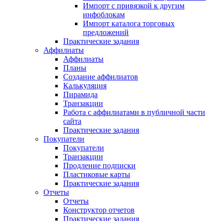
Импорт с привязкой к другим
инфоблокам
Импорт каталога торговых
предложений
Практические задания
Аффилиаты
Аффилиаты
Планы
Создание аффилиатов
Калькуляция
Пирамида
Транзакции
Работа с аффилиатами в публичной части
сайта
Практические задания
Покупатели
Покупатели
Транзакции
Продление подписки
Пластиковые карты
Практические задания
Отчеты
Отчеты
Конструктор отчетов
Практические задания