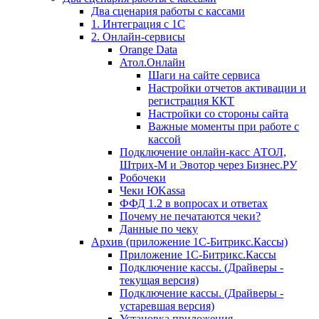
Два сценария работы с кассами
1. Интеграция с 1С
2. Онлайн-сервисы
Orange Data
Атол.Онлайн
Шаги на сайте сервиса
Настройки отчетов активации и
регистрация ККТ
Настройки со стороны сайта
Важные моменты при работе с
кассой
Подключение онлайн-касс АТОЛ,
Штрих-М и Эвотор через Бизнес.РУ
Робочеки
Чеки ЮKassa
ФФД 1.2 в вопросах и ответах
Почему не печатаются чеки?
Данные по чеку
Архив (приложение 1С-Битрикс.Кассы)
Приложение 1С-Битрикс.Кассы
Подключение кассы. (Драйверы -
текущая версия)
Подключение кассы. (Драйверы -
устаревшая версия)
Установка приложения