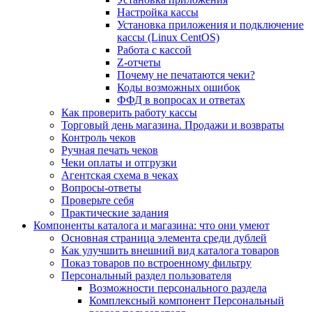
Настройка кассы
Установка приложения и подключение
кассы (Linux CentOS)
Работа с кассой
Z-отчеты
Почему не печатаются чеки?
Коды возможных ошибок
ФФД в вопросах и ответах
Как проверить работу кассы
Торговый день магазина. Продажи и возвраты
Контроль чеков
Ручная печать чеков
Чеки оплаты и отгрузки
Агентская схема в чеках
Вопросы-ответы
Проверьте себя
Практические задания
Компоненты каталога и магазина: что они умеют
Основная страница элемента среди дублей
Как улучшить внешний вид каталога товаров
Показ товаров по встроенному фильтру
Персональный раздел пользователя
Возможности персонального раздела
Комплексный компонент Персональный