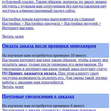
публичной ссылке. Таким образом, вопросы по заказу можно
обсудить с нужным вам сотрудником без предоставления ему
доступа в административный раздел сайта.
Настройки показа карточки выполняются на странице
Настройки > Настройки продукта > Настройки модулей >
Интернет-магазин
.
Читать далее
Оплата заказа после проверки менеджером
На изучение вам потребуется примерно 10 минут.
Настроим интернет-магазин таким образом, чтобы клиент мог
оплатить заказ, только после проверки его менеджером. По
умолчанию в интернет-магазине новый заказ получает статус
[N] Принят, ожидается оплата
. При этом клиенту сразу
доступна возможность оплатить его. Для смены такой логики
работы с заказами нам понадобится:
Читать далее
Почтовые уведомления о заказах
На изучение вам потребуется примерно 6 минут.
Уведомления о заказах создаются с помощью почтовых