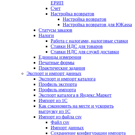
ЕРИП
Счет
Настройка возвратов
Настройка возвратов
Настройка возвратов для ЮKassa
Статусы заказов
Налоги
Работа с налогами, налоговые ставки
Ставки НДС для товаров
Ставки НДС для служб доставки
Единицы измерения
Печатные формы
Практические задания
Экспорт и импорт данных
Экспорт и импорт каталога
Профиль экспорта
Профиль импорта
Экспорт каталога в Яндекс.Маркет
Импорт из 1С
Как сэкономить на месте и ускорить
выгрузку из 1С
Импорт из файла csv
Файл csv
Импорт данных
Сохранение конфигурации импорта