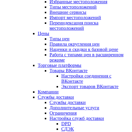
Избранные местоположения
Типы местоположений
Внешние сервисы
Импорт местоположений
Переиндексация поиска
местоположений
Цены
Типы цен
Правила округления цен
Наценки и скидки к базовой цене
Работа с типами цен в расширенном
режиме
Торговые платформы
Товары ВКонтакте
Настройки соединения с
ВКонтакте
Экспорт товаров ВКонтакте
Компании
Службы доставки
Службы доставки
Дополнительные услуги
Ограничения
Настройка служб доставки
DPD
СДЭК