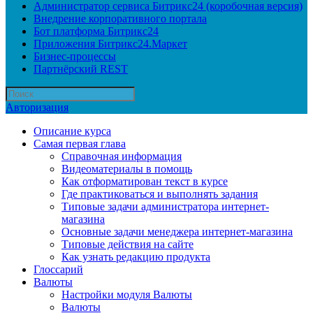
Администратор сервиса Битрикс24 (коробочная версия)
Внедрение корпоративного портала
Бот платформа Битрикс24
Приложения Битрикс24.Маркет
Бизнес-процессы
Партнёрский REST
Авторизация
Описание курса
Самая первая глава
Справочная информация
Видеоматериалы в помощь
Как отформатирован текст в курсе
Где практиковаться и выполнять задания
Типовые задачи администратора интернет-
магазина
Основные задачи менеджера интернет-магазина
Типовые действия на сайте
Как узнать редакцию продукта
Глоссарий
Валюты
Настройки модуля Валюты
Валюты