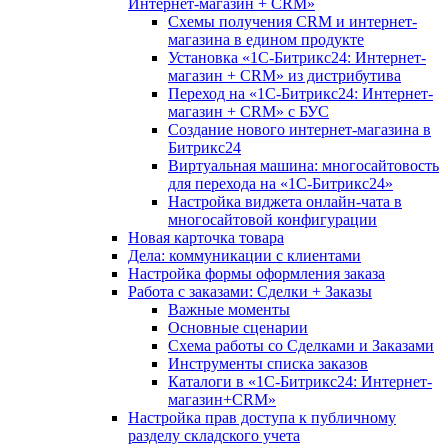
Интернет-магазин + CRM»
Схемы получения CRM и интернет-
магазина в едином продукте
Установка «1С-Битрикс24: Интернет-
магазин + CRM» из дистрибутива
Переход на «1С-Битрикс24: Интернет-
магазин + CRM» с БУС
Создание нового интернет-магазина в
Битрикс24
Виртуальная машина: многосайтовость
для перехода на «1С-Битрикс24»
Настройка виджета онлайн-чата в
многосайтовой конфигурации
Новая карточка товара
Дела: коммуникации с клиентами
Настройка формы оформления заказа
Работа с заказами: Сделки + Заказы
Важные моменты
Основные сценарии
Схема работы со Сделками и Заказами
Инструменты списка заказов
Каталоги в «1С-Битрикс24: Интернет-
магазин+CRM»
Настройка прав доступа к публичному
разделу складского учета