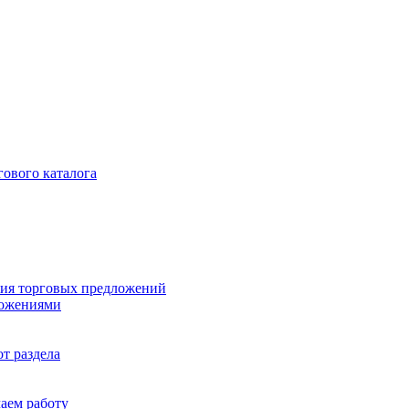
гового каталога
ия торговых предложений
ложениями
т раздела
чаем работу