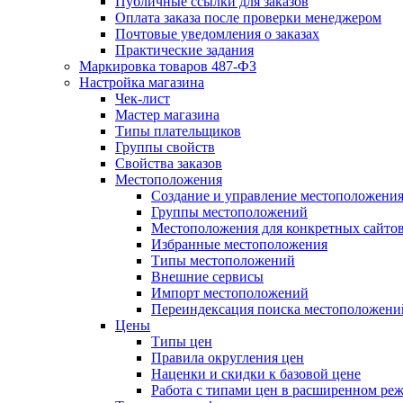
Публичные ссылки для заказов
Оплата заказа после проверки менеджером
Почтовые уведомления о заказах
Практические задания
Маркировка товаров 487-ФЗ
Настройка магазина
Чек-лист
Мастер магазина
Типы плательщиков
Группы свойств
Свойства заказов
Местоположения
Создание и управление местоположени
Группы местоположений
Местоположения для конкретных сайто
Избранные местоположения
Типы местоположений
Внешние сервисы
Импорт местоположений
Переиндексация поиска местоположени
Цены
Типы цен
Правила округления цен
Наценки и скидки к базовой цене
Работа с типами цен в расширенном ре