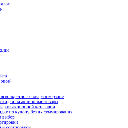
талог
ь
кций
айта
понов)
ия конкретного товара в корзине
 скидки на акционные товары
вар из акционной категории
идку по купону без их суммирования
а выбор
ортировки
и и сортировкой