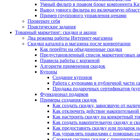
Умный фильтр в правом блоке компонента Ка
Вывод умного фильтра во включаемую област
Пример группового управления ценами
Проверьте себя
Практические задания
Товарный маркетинг: скидки и акции
Два режима работы Интернет-магазина
Скидки каталога и магазина после конвертации
Как перейти на объединенные скидки
Предустановленный список маркетинговых а
Правила работы с корзиной
Алгоритм применения скидок
Купоны
Создание купонов
Работа с купонами в публичной части с
Продажа подарочных сертификатов (ку
Функционал подарков
Примеры создания скидок
Как создать скидку, зависящую от налич
Как отключить действие накопительной
Как настроить скидку на конкретный то
Как создать накопительную скидку и ск
Как предоставить скидку или подарок н
Как управлять правилами с помощью с
Сложная система скидок с приоритетам