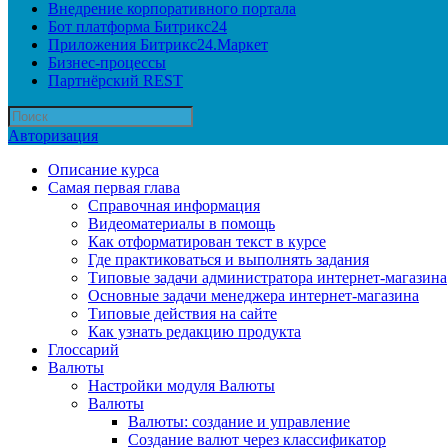
Внедрение корпоративного портала
Бот платформа Битрикс24
Приложения Битрикс24.Маркет
Бизнес-процессы
Партнёрский REST
Авторизация
Описание курса
Самая первая глава
Справочная информация
Видеоматериалы в помощь
Как отформатирован текст в курсе
Где практиковаться и выполнять задания
Типовые задачи администратора интернет-магазина
Основные задачи менеджера интернет-магазина
Типовые действия на сайте
Как узнать редакцию продукта
Глоссарий
Валюты
Настройки модуля Валюты
Валюты
Валюты: создание и управление
Создание валют через классификатор