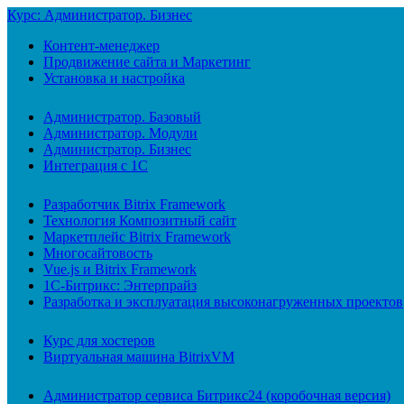
Курс: Администратор. Бизнес
Контент-менеджер
Продвижение сайта и Маркетинг
Установка и настройка
Администратор. Базовый
Администратор. Модули
Администратор. Бизнес
Интеграция с 1С
Разработчик Bitrix Framework
Технология Композитный сайт
Маркетплейс Bitrix Framework
Многосайтовость
Vue.js и Bitrix Framework
1С-Битрикс: Энтерпрайз
Разработка и эксплуатация высоконагруженных проектов
Курс для хостеров
Виртуальная машина BitrixVM
Администратор сервиса Битрикс24 (коробочная версия)