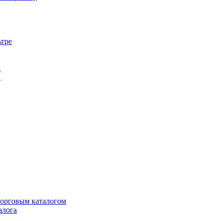
ьтре
а
в
торговым каталогом
алога