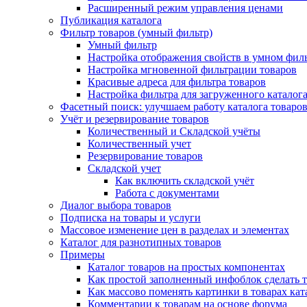
Расширенный режим управления ценами
Публикация каталога
Фильтр товаров (умный фильтр)
Умный фильтр
Настройка отображения свойств в умном фил
Настройка мгновенной фильтрации товаров
Красивые адреса для фильтра товаров
Настройка фильтра для загруженного каталог
Фасетный поиск: улучшаем работу каталога товаро
Учёт и резервирование товаров
Количественный и Складской учёты
Количественный учет
Резервирование товаров
Складской учет
Как включить складской учёт
Работа с документами
Диалог выбора товаров
Подписка на товары и услуги
Массовое изменение цен в разделах и элементах
Каталог для разнотипных товаров
Примеры
Каталог товаров на простых компонентах
Как простой заполненный инфоблок сделать 
Как массово поменять картинки в товарах кат
Комментарии к товарам на основе форума