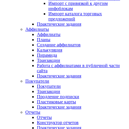
Импорт с привязкой к другим
инфоблокам
Импорт каталога торговых
предложений
Практические задания
Аффилиаты
Аффилиаты
Планы
Создание аффилиатов
Калькуляция
Пирамида
Транзакции
Работа с аффилиатами в публичной части
сайта
Практические задания
Покупатели
Покупатели
Транзакции
Продление подписки
Пластиковые карты
Практические задания
Отчеты
Отчеты
Конструктор отчетов
Практические задания