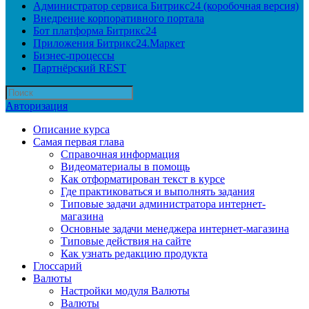
Администратор сервиса Битрикс24 (коробочная версия)
Внедрение корпоративного портала
Бот платформа Битрикс24
Приложения Битрикс24.Маркет
Бизнес-процессы
Партнёрский REST
Авторизация
Описание курса
Самая первая глава
Справочная информация
Видеоматериалы в помощь
Как отформатирован текст в курсе
Где практиковаться и выполнять задания
Типовые задачи администратора интернет-
магазина
Основные задачи менеджера интернет-магазина
Типовые действия на сайте
Как узнать редакцию продукта
Глоссарий
Валюты
Настройки модуля Валюты
Валюты