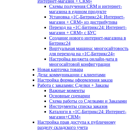
Интернет-магазин + CRM»
Схемы получения CRM и интернет-
магазина в едином продукте
Установка «1С-Битрикс24: Интернет-
магазин + CRM» из дистрибутива
Переход на «1С-Битрикс24: Интернет-
магазин + CRM» с БУС
Создание нового интернет-магазина в
Битрикс24
Виртуальная машина: многосайтовость
для перехода на «1С-Битрикс24»
Настройка виджета онлайн-чата в
многосайтовой конфигурации
Новая карточка товара
Дела: коммуникации с клиентами
Настройка формы оформления заказа
Работа с заказами: Сделки + Заказы
Важные моменты
Основные сценарии
Схема работы со Сделками и Заказами
Инструменты списка заказов
Каталоги в «1С-Битрикс24: Интернет-
магазин+CRM»
Настройка прав доступа к публичному
разделу складского учета