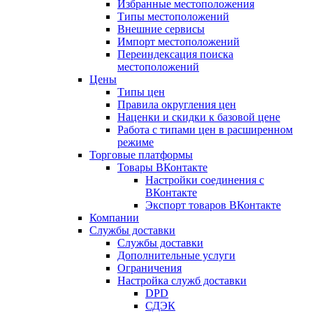
Избранные местоположения
Типы местоположений
Внешние сервисы
Импорт местоположений
Переиндексация поиска
местоположений
Цены
Типы цен
Правила округления цен
Наценки и скидки к базовой цене
Работа с типами цен в расширенном
режиме
Торговые платформы
Товары ВКонтакте
Настройки соединения с
ВКонтакте
Экспорт товаров ВКонтакте
Компании
Службы доставки
Службы доставки
Дополнительные услуги
Ограничения
Настройка служб доставки
DPD
СДЭК