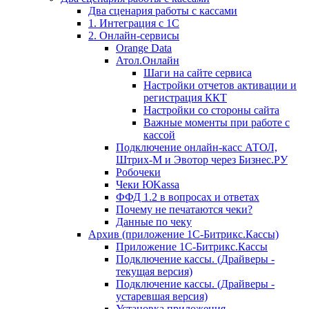
Два сценария работы с кассами
1. Интеграция с 1С
2. Онлайн-сервисы
Orange Data
Атол.Онлайн
Шаги на сайте сервиса
Настройки отчетов активации и
регистрация ККТ
Настройки со стороны сайта
Важные моменты при работе с
кассой
Подключение онлайн-касс АТОЛ,
Штрих-М и Эвотор через Бизнес.РУ
Робочеки
Чеки ЮKassa
ФФД 1.2 в вопросах и ответах
Почему не печатаются чеки?
Данные по чеку
Архив (приложение 1С-Битрикс.Кассы)
Приложение 1С-Битрикс.Кассы
Подключение кассы. (Драйверы -
текущая версия)
Подключение кассы. (Драйверы -
устаревшая версия)
Установка приложения