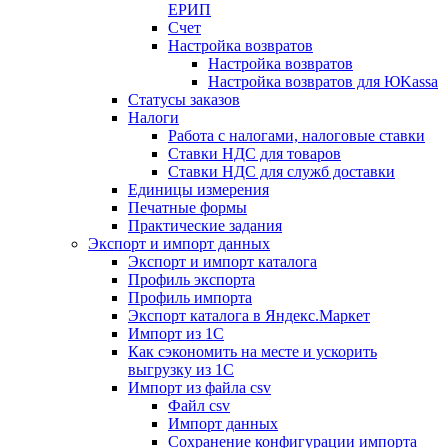
ЕРИП
Счет
Настройка возвратов
Настройка возвратов
Настройка возвратов для ЮKassa
Статусы заказов
Налоги
Работа с налогами, налоговые ставки
Ставки НДС для товаров
Ставки НДС для служб доставки
Единицы измерения
Печатные формы
Практические задания
Экспорт и импорт данных
Экспорт и импорт каталога
Профиль экспорта
Профиль импорта
Экспорт каталога в Яндекс.Маркет
Импорт из 1С
Как сэкономить на месте и ускорить
выгрузку из 1С
Импорт из файла csv
Файл csv
Импорт данных
Сохранение конфигурации импорта