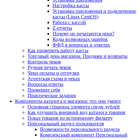
Настройка кассы
Установка приложения и подключение
кассы (Linux CentOS)
Работа с кассой
Z-отчеты
Почему не печатаются чеки?
Коды возможных ошибок
ФФД в вопросах и ответах
Как проверить работу кассы
Торговый день магазина. Продажи и возвраты
Контроль чеков
Ручная печать чеков
Чеки оплаты и отгрузки
Агентская схема в чеках
Вопросы-ответы
Проверьте себя
Практические задания
Компоненты каталога и магазина: что они умеют
Основная страница элемента среди дублей
Как улучшить внешний вид каталога товаров
Показ товаров по встроенному фильтру
Персональный раздел пользователя
Возможности персонального раздела
Комплексный компонент Персональный