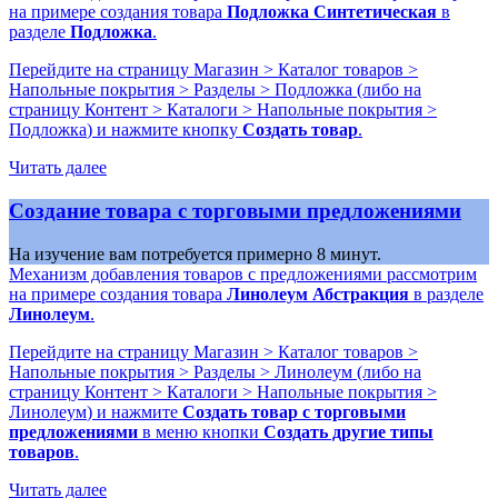
на примере создания товара
Подложка Синтетическая
в
разделе
Подложка
.
Перейдите на страницу
Магазин > Каталог товаров >
Напольные покрытия > Разделы > Подложка
(либо на
страницу
Контент > Каталоги > Напольные покрытия >
Подложка
) и нажмите кнопку
Создать товар
.
Читать далее
Создание товара с торговыми предложениями
На изучение вам потребуется примерно 8 минут.
Механизм добавления товаров с предложениями рассмотрим
на примере создания товара
Линолеум Абстракция
в разделе
Линолеум
.
Перейдите на страницу
Магазин > Каталог товаров >
Напольные покрытия > Разделы > Линолеум
(либо на
страницу
Контент > Каталоги > Напольные покрытия >
Линолеум
) и нажмите
Создать товар с торговыми
предложениями
в меню кнопки
Создать другие типы
товаров
.
Читать далее