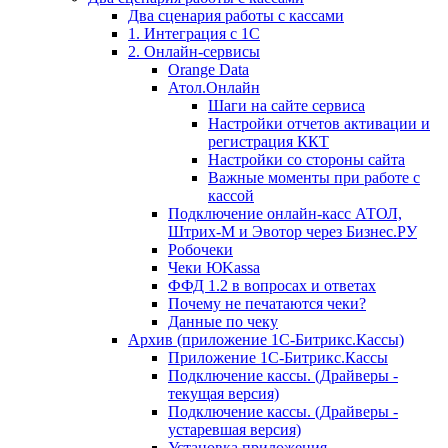
Два сценария работы с кассами
1. Интеграция с 1С
2. Онлайн-сервисы
Orange Data
Атол.Онлайн
Шаги на сайте сервиса
Настройки отчетов активации и
регистрация ККТ
Настройки со стороны сайта
Важные моменты при работе с
кассой
Подключение онлайн-касс АТОЛ,
Штрих-М и Эвотор через Бизнес.РУ
Робочеки
Чеки ЮKassa
ФФД 1.2 в вопросах и ответах
Почему не печатаются чеки?
Данные по чеку
Архив (приложение 1С-Битрикс.Кассы)
Приложение 1С-Битрикс.Кассы
Подключение кассы. (Драйверы -
текущая версия)
Подключение кассы. (Драйверы -
устаревшая версия)
Установка приложения