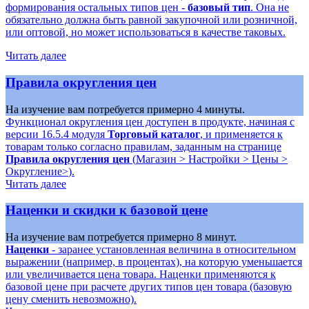
формирования остальных типов цен -
базовый тип
. Она не
обязательно должна быть равной закупочной или розничной,
или оптовой, но может использоваться в качестве таковых.
Читать далее
Правила округления цен
На изучение вам потребуется примерно 4 минуты.
Функционал округления цен доступен в продукте, начиная с
версии 16.5.4 модуля
Торговый каталог
, и применяется к
товарам только согласно правилам, заданным на странице
Правила округления цен
(
Магазин > Настройки > Цены >
Округление>
).
Читать далее
Наценки и скидки к базовой цене
На изучение вам потребуется примерно 8 минут.
Наценки
- заранее установленная величина в относительном
выражении (например, в процентах), на которую уменьшается
или увеличивается цена товара. Наценки применяются к
базовой цене при расчете других типов цен товара (базовую
цену сменить невозможно).