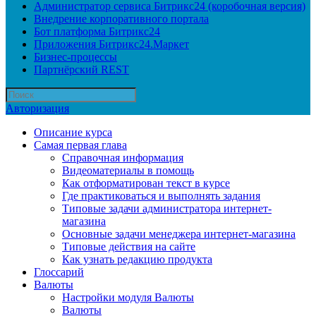
Администратор сервиса Битрикс24 (коробочная версия)
Внедрение корпоративного портала
Бот платформа Битрикс24
Приложения Битрикс24.Маркет
Бизнес-процессы
Партнёрский REST
Авторизация
Описание курса
Самая первая глава
Справочная информация
Видеоматериалы в помощь
Как отформатирован текст в курсе
Где практиковаться и выполнять задания
Типовые задачи администратора интернет-
магазина
Основные задачи менеджера интернет-магазина
Типовые действия на сайте
Как узнать редакцию продукта
Глоссарий
Валюты
Настройки модуля Валюты
Валюты