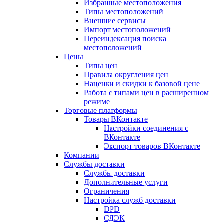
Избранные местоположения
Типы местоположений
Внешние сервисы
Импорт местоположений
Переиндексация поиска
местоположений
Цены
Типы цен
Правила округления цен
Наценки и скидки к базовой цене
Работа с типами цен в расширенном
режиме
Торговые платформы
Товары ВКонтакте
Настройки соединения с
ВКонтакте
Экспорт товаров ВКонтакте
Компании
Службы доставки
Службы доставки
Дополнительные услуги
Ограничения
Настройка служб доставки
DPD
СДЭК