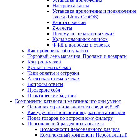
Настройка кассы
Установка приложения и подключение
кассы (Linux CentOS)
Работа с кассой
Z-отчеты
Почему не печатаются чеки?
Коды возможных ошибок
ФФД в вопросах и ответах
Как проверить работу кассы
Торговый день магазина. Продажи и возвраты
Контроль чеков
Ручная печать чеков
Чеки оплаты и отгрузки
Агентская схема в чеках
Вопросы-ответы
Проверьте себя
Практические задания
Компоненты каталога и магазина: что они умеют
Основная страница элемента среди дублей
Как улучшить внешний вид каталога товаров
Показ товаров по встроенному фильтру
Персональный раздел пользователя
Возможности персонального раздела
Комплексный компонент Персональный