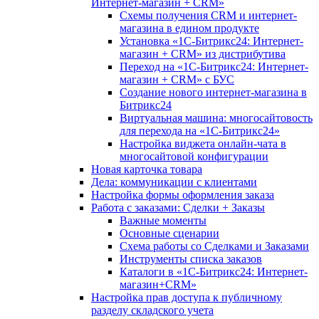
Интернет-магазин + CRM»
Схемы получения CRM и интернет-
магазина в едином продукте
Установка «1С-Битрикс24: Интернет-
магазин + CRM» из дистрибутива
Переход на «1С-Битрикс24: Интернет-
магазин + CRM» с БУС
Создание нового интернет-магазина в
Битрикс24
Виртуальная машина: многосайтовость
для перехода на «1С-Битрикс24»
Настройка виджета онлайн-чата в
многосайтовой конфигурации
Новая карточка товара
Дела: коммуникации с клиентами
Настройка формы оформления заказа
Работа с заказами: Сделки + Заказы
Важные моменты
Основные сценарии
Схема работы со Сделками и Заказами
Инструменты списка заказов
Каталоги в «1С-Битрикс24: Интернет-
магазин+CRM»
Настройка прав доступа к публичному
разделу складского учета