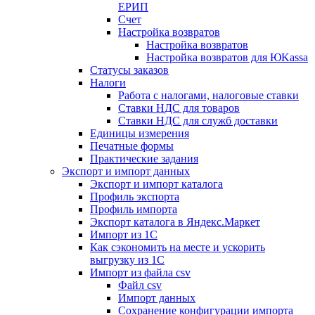
ЕРИП
Счет
Настройка возвратов
Настройка возвратов
Настройка возвратов для ЮKassa
Статусы заказов
Налоги
Работа с налогами, налоговые ставки
Ставки НДС для товаров
Ставки НДС для служб доставки
Единицы измерения
Печатные формы
Практические задания
Экспорт и импорт данных
Экспорт и импорт каталога
Профиль экспорта
Профиль импорта
Экспорт каталога в Яндекс.Маркет
Импорт из 1С
Как сэкономить на месте и ускорить
выгрузку из 1С
Импорт из файла csv
Файл csv
Импорт данных
Сохранение конфигурации импорта