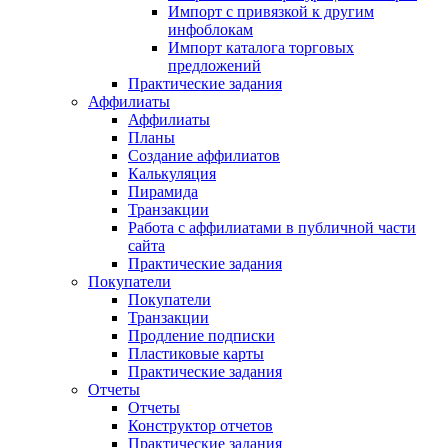
Импорт с привязкой к другим
инфоблокам
Импорт каталога торговых
предложений
Практические задания
Аффилиаты
Аффилиаты
Планы
Создание аффилиатов
Калькуляция
Пирамида
Транзакции
Работа с аффилиатами в публичной части
сайта
Практические задания
Покупатели
Покупатели
Транзакции
Продление подписки
Пластиковые карты
Практические задания
Отчеты
Отчеты
Конструктор отчетов
Практические задания