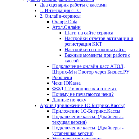
Два сценария работы с кассами
1. Интеграция с 1С
2. Онлайн-сервисы
Orange Data
Атол.Онлайн
Шаги на сайте сервиса
Настройки отчетов активации и
регистрация ККТ
Настройки со стороны сайта
Важные моменты при работе с
кассой
Подключение онлайн-касс АТОЛ,
Штрих-М и Эвотор через Бизнес.РУ
Робочеки
Чеки ЮKassa
ФФД 1.2 в вопросах и ответах
Почему не печатаются чеки?
Данные по чеку
Архив (приложение 1С-Битрикс.Кассы)
Приложение 1С-Битрикс.Кассы
Подключение кассы. (Драйверы -
текущая версия)
Подключение кассы. (Драйверы -
устаревшая версия)
Установка приложения