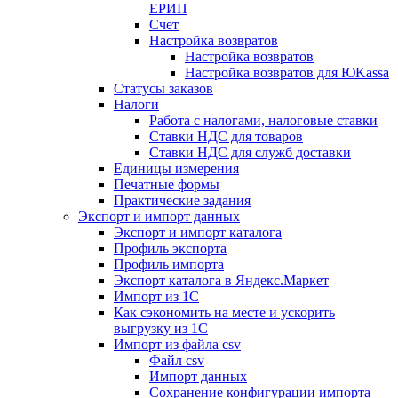
ЕРИП
Счет
Настройка возвратов
Настройка возвратов
Настройка возвратов для ЮKassa
Статусы заказов
Налоги
Работа с налогами, налоговые ставки
Ставки НДС для товаров
Ставки НДС для служб доставки
Единицы измерения
Печатные формы
Практические задания
Экспорт и импорт данных
Экспорт и импорт каталога
Профиль экспорта
Профиль импорта
Экспорт каталога в Яндекс.Маркет
Импорт из 1С
Как сэкономить на месте и ускорить
выгрузку из 1С
Импорт из файла csv
Файл csv
Импорт данных
Сохранение конфигурации импорта