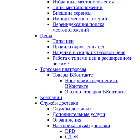
Избранные местоположения
Типы местоположений
Внешние сервисы
Импорт местоположений
Переиндексация поиска
местоположений
Цены
Типы цен
Правила округления цен
Наценки и скидки к базовой цене
Работа с типами цен в расширенном
режиме
Торговые платформы
Товары ВКонтакте
Настройки соединения с
ВКонтакте
Экспорт товаров ВКонтакте
Компании
Службы доставки
Службы доставки
Дополнительные услуги
Ограничения
Настройка служб доставки
DPD
СДЭК