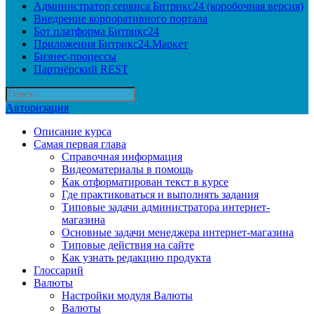
Администратор сервиса Битрикс24 (коробочная версия)
Внедрение корпоративного портала
Бот платформа Битрикс24
Приложения Битрикс24.Маркет
Бизнес-процессы
Партнёрский REST
Авторизация
Описание курса
Самая первая глава
Справочная информация
Видеоматериалы в помощь
Как отформатирован текст в курсе
Где практиковаться и выполнять задания
Типовые задачи администратора интернет-
магазина
Основные задачи менеджера интернет-магазина
Типовые действия на сайте
Как узнать редакцию продукта
Глоссарий
Валюты
Настройки модуля Валюты
Валюты