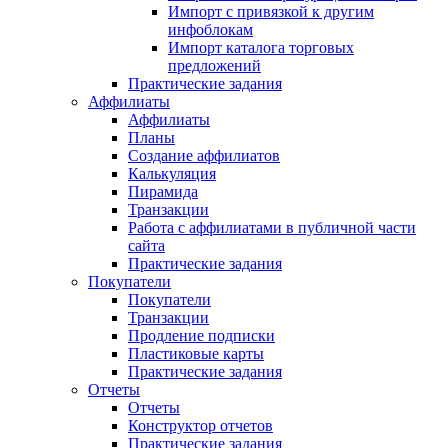
Импорт с привязкой к другим
инфоблокам
Импорт каталога торговых
предложений
Практические задания
Аффилиаты
Аффилиаты
Планы
Создание аффилиатов
Калькуляция
Пирамида
Транзакции
Работа с аффилиатами в публичной части
сайта
Практические задания
Покупатели
Покупатели
Транзакции
Продление подписки
Пластиковые карты
Практические задания
Отчеты
Отчеты
Конструктор отчетов
Практические задания