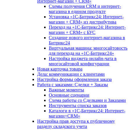
Интернет-магазин + CRM»
Схемы получения CRM и интернет-
магазина в едином продукте
Установка «1С-Битрикс24: Интернет-
магазин + CRM» из дистрибутива
Переход на «1С-Битрикс24: Интернет-
магазин + CRM» с БУС
Создание нового интернет-магазина в
Битрикс24
Виртуальная машина: многосайтовость
для перехода на «1С-Битрикс24»
Настройка виджета онлайн-чата в
многосайтовой конфигурации
Новая карточка товара
Дела: коммуникации с клиентами
Настройка формы оформления заказа
Работа с заказами: Сделки + Заказы
Важные моменты
Основные сценарии
Схема работы со Сделками и Заказами
Инструменты списка заказов
Каталоги в «1С-Битрикс24: Интернет-
магазин+CRM»
Настройка прав доступа к публичному
разделу складского учета