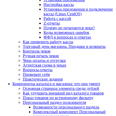
Настройка кассы
Установка приложения и подключение
кассы (Linux CentOS)
Работа с кассой
Z-отчеты
Почему не печатаются чеки?
Коды возможных ошибок
ФФД в вопросах и ответах
Как проверить работу кассы
Торговый день магазина. Продажи и возвраты
Контроль чеков
Ручная печать чеков
Чеки оплаты и отгрузки
Агентская схема в чеках
Вопросы-ответы
Проверьте себя
Практические задания
Компоненты каталога и магазина: что они умеют
Основная страница элемента среди дублей
Как улучшить внешний вид каталога товаров
Показ товаров по встроенному фильтру
Персональный раздел пользователя
Возможности персонального раздела
Комплексный компонент Персональный