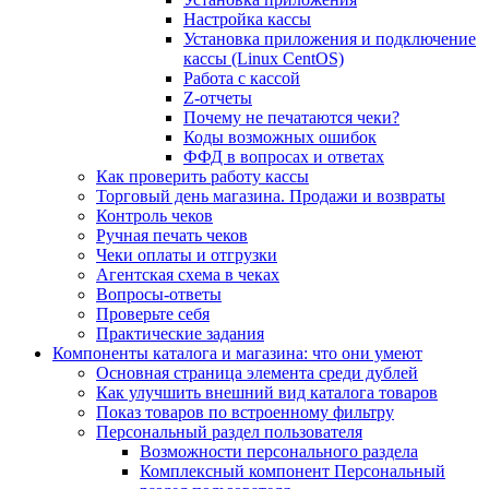
Настройка кассы
Установка приложения и подключение
кассы (Linux CentOS)
Работа с кассой
Z-отчеты
Почему не печатаются чеки?
Коды возможных ошибок
ФФД в вопросах и ответах
Как проверить работу кассы
Торговый день магазина. Продажи и возвраты
Контроль чеков
Ручная печать чеков
Чеки оплаты и отгрузки
Агентская схема в чеках
Вопросы-ответы
Проверьте себя
Практические задания
Компоненты каталога и магазина: что они умеют
Основная страница элемента среди дублей
Как улучшить внешний вид каталога товаров
Показ товаров по встроенному фильтру
Персональный раздел пользователя
Возможности персонального раздела
Комплексный компонент Персональный