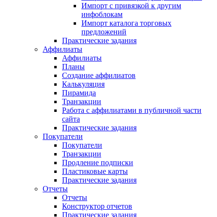
Импорт с привязкой к другим
инфоблокам
Импорт каталога торговых
предложений
Практические задания
Аффилиаты
Аффилиаты
Планы
Создание аффилиатов
Калькуляция
Пирамида
Транзакции
Работа с аффилиатами в публичной части
сайта
Практические задания
Покупатели
Покупатели
Транзакции
Продление подписки
Пластиковые карты
Практические задания
Отчеты
Отчеты
Конструктор отчетов
Практические задания