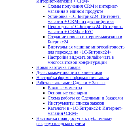
Интернет-магазин + CRM»
Схемы получения CRM и интернет-
магазина в едином продукте
Установка «1С-Битрикс24: Интернет-
магазин + CRM» из дистрибутива
Переход на «1С-Битрикс24: Интернет-
магазин + CRM» с БУС
Создание нового интернет-магазина в
Битрикс24
Виртуальная машина: многосайтовость
для перехода на «1С-Битрикс24»
Настройка виджета онлайн-чата в
многосайтовой конфигурации
Новая карточка товара
Дела: коммуникации с клиентами
Настройка формы оформления заказа
Работа с заказами: Сделки + Заказы
Важные моменты
Основные сценарии
Схема работы со Сделками и Заказами
Инструменты списка заказов
Каталоги в «1С-Битрикс24: Интернет-
магазин+CRM»
Настройка прав доступа к публичному
разделу складского учета