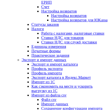
ЕРИП
Счет
Настройка возвратов
Настройка возвратов
Настройка возвратов для ЮKassa
Статусы заказов
Налоги
Работа с налогами, налоговые ставки
Ставки НДС для товаров
Ставки НДС для служб доставки
Единицы измерения
Печатные формы
Практические задания
Экспорт и импорт данных
Экспорт и импорт каталога
Профиль экспорта
Профиль импорта
Экспорт каталога в Яндекс.Маркет
Импорт из 1С
Как сэкономить на месте и ускорить
выгрузку из 1С
Импорт из файла csv
Файл csv
Импорт данных
Сохранение конфигурации импорта