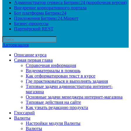
Администратор сервиса Битрикс24 (коробочная версия)
Внедрение корпоративного портала
Бот платформа Битрикс24
Приложения Битрикс24.Маркет
Бизнес-процессы
Партнёрский REST
Авторизация
Описание курса
Самая первая глава
Справочная информация
Видеоматериалы в помощь
Как отформатирован текст в курсе
Где практиковаться и выполнять задания
Типовые задачи администратора интернет-
магазина
Основные задачи менеджера интернет-магазина
Типовые действия на сайте
Как узнать редакцию продукта
Глоссарий
Валюты
Настройки модуля Валюты
Валюты