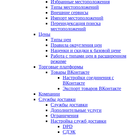
Избранные местоположения
Типы местоположений
Внешние сервисы
Импорт местоположений
Переиндексация поиска
местоположений
Цены
Типы цен
Правила округления цен
Наценки и скидки к базовой цене
Работа с типами цен в расширенном
режиме
Торговые платформы
Товары ВКонтакте
Настройки соединения с
ВКонтакте
Экспорт товаров ВКонтакте
Компании
Службы доставки
Службы доставки
Дополнительные услуги
Ограничения
Настройка служб доставки
DPD
СДЭК