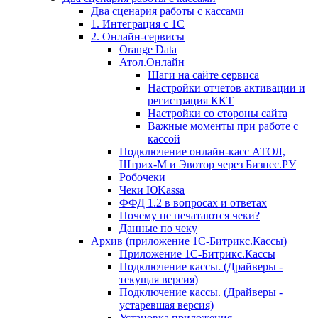
Два сценария работы с кассами
1. Интеграция с 1С
2. Онлайн-сервисы
Orange Data
Атол.Онлайн
Шаги на сайте сервиса
Настройки отчетов активации и
регистрация ККТ
Настройки со стороны сайта
Важные моменты при работе с
кассой
Подключение онлайн-касс АТОЛ,
Штрих-М и Эвотор через Бизнес.РУ
Робочеки
Чеки ЮKassa
ФФД 1.2 в вопросах и ответах
Почему не печатаются чеки?
Данные по чеку
Архив (приложение 1С-Битрикс.Кассы)
Приложение 1С-Битрикс.Кассы
Подключение кассы. (Драйверы -
текущая версия)
Подключение кассы. (Драйверы -
устаревшая версия)
Установка приложения