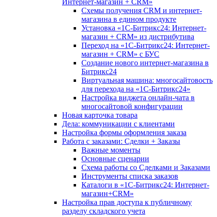
Интернет-магазин + CRM»
Схемы получения CRM и интернет-
магазина в едином продукте
Установка «1С-Битрикс24: Интернет-
магазин + CRM» из дистрибутива
Переход на «1С-Битрикс24: Интернет-
магазин + CRM» с БУС
Создание нового интернет-магазина в
Битрикс24
Виртуальная машина: многосайтовость
для перехода на «1С-Битрикс24»
Настройка виджета онлайн-чата в
многосайтовой конфигурации
Новая карточка товара
Дела: коммуникации с клиентами
Настройка формы оформления заказа
Работа с заказами: Сделки + Заказы
Важные моменты
Основные сценарии
Схема работы со Сделками и Заказами
Инструменты списка заказов
Каталоги в «1С-Битрикс24: Интернет-
магазин+CRM»
Настройка прав доступа к публичному
разделу складского учета