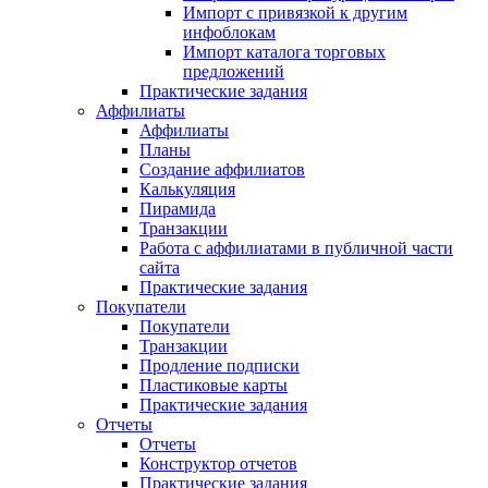
Импорт с привязкой к другим
инфоблокам
Импорт каталога торговых
предложений
Практические задания
Аффилиаты
Аффилиаты
Планы
Создание аффилиатов
Калькуляция
Пирамида
Транзакции
Работа с аффилиатами в публичной части
сайта
Практические задания
Покупатели
Покупатели
Транзакции
Продление подписки
Пластиковые карты
Практические задания
Отчеты
Отчеты
Конструктор отчетов
Практические задания