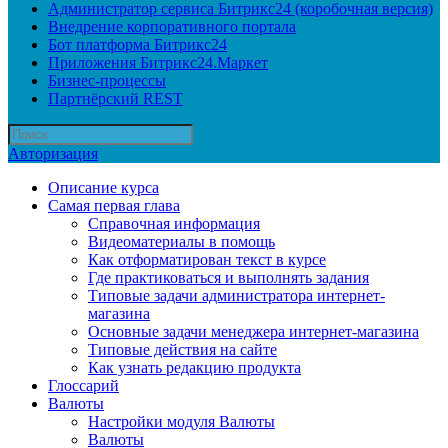
Администратор сервиса Битрикс24 (коробочная версия)
Внедрение корпоративного портала
Бот платформа Битрикс24
Приложения Битрикс24.Маркет
Бизнес-процессы
Партнёрский REST
Авторизация
Описание курса
Самая первая глава
Справочная информация
Видеоматериалы в помощь
Как отформатирован текст в курсе
Где практиковаться и выполнять задания
Типовые задачи администратора интернет-
магазина
Основные задачи менеджера интернет-магазина
Типовые действия на сайте
Как узнать редакцию продукта
Глоссарий
Валюты
Настройки модуля Валюты
Валюты