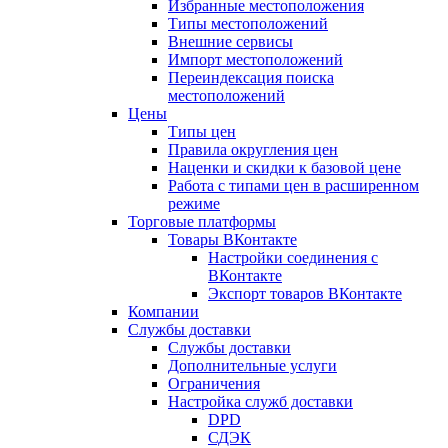
Избранные местоположения
Типы местоположений
Внешние сервисы
Импорт местоположений
Переиндексация поиска
местоположений
Цены
Типы цен
Правила округления цен
Наценки и скидки к базовой цене
Работа с типами цен в расширенном
режиме
Торговые платформы
Товары ВКонтакте
Настройки соединения с
ВКонтакте
Экспорт товаров ВКонтакте
Компании
Службы доставки
Службы доставки
Дополнительные услуги
Ограничения
Настройка служб доставки
DPD
СДЭК