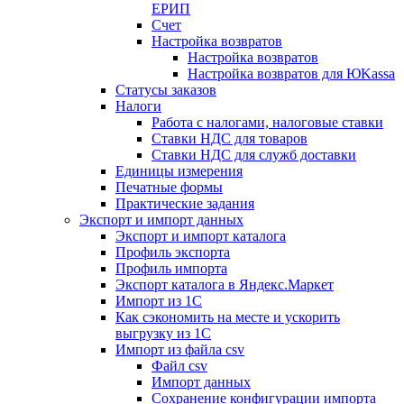
ЕРИП
Счет
Настройка возвратов
Настройка возвратов
Настройка возвратов для ЮKassa
Статусы заказов
Налоги
Работа с налогами, налоговые ставки
Ставки НДС для товаров
Ставки НДС для служб доставки
Единицы измерения
Печатные формы
Практические задания
Экспорт и импорт данных
Экспорт и импорт каталога
Профиль экспорта
Профиль импорта
Экспорт каталога в Яндекс.Маркет
Импорт из 1С
Как сэкономить на месте и ускорить
выгрузку из 1С
Импорт из файла csv
Файл csv
Импорт данных
Сохранение конфигурации импорта