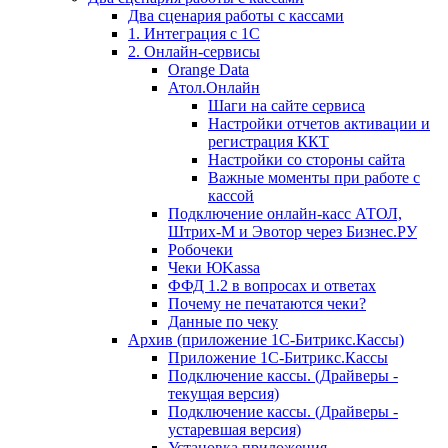
Два сценария работы с кассами
1. Интеграция с 1С
2. Онлайн-сервисы
Orange Data
Атол.Онлайн
Шаги на сайте сервиса
Настройки отчетов активации и
регистрация ККТ
Настройки со стороны сайта
Важные моменты при работе с
кассой
Подключение онлайн-касс АТОЛ,
Штрих-М и Эвотор через Бизнес.РУ
Робочеки
Чеки ЮKassa
ФФД 1.2 в вопросах и ответах
Почему не печатаются чеки?
Данные по чеку
Архив (приложение 1С-Битрикс.Кассы)
Приложение 1С-Битрикс.Кассы
Подключение кассы. (Драйверы -
текущая версия)
Подключение кассы. (Драйверы -
устаревшая версия)
Установка приложения